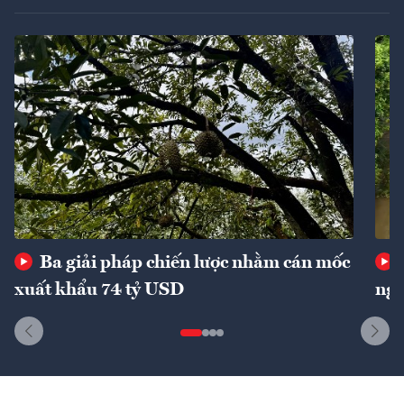
Ba giải pháp chiến lược nhằm cán mốc
xuất khẩu 74 tỷ USD
ngu