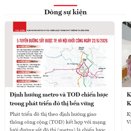
Dòng sự kiện
Định hướng metro và TOD chiến lược
K
trong phát triển đô thị bền vững
K
Phát triển đô thị theo định hướng giao
K
thông công cộng (TOD) kết hợp với mạng
V
lưới đường sắt đô thị (metro) là chiến lược