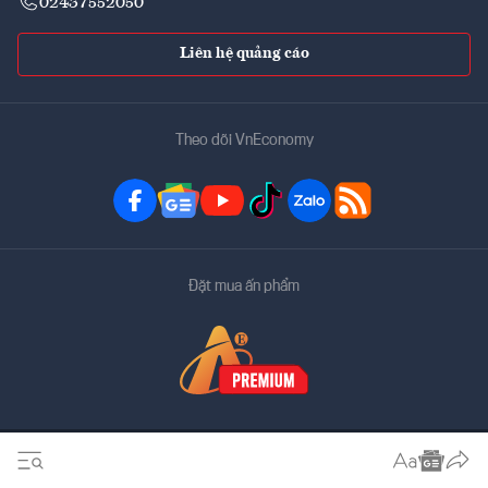
02437552050
Liên hệ quảng cáo
Theo dõi VnEconomy
Đặt mua ấn phẩm
Bản quyền thuộc về