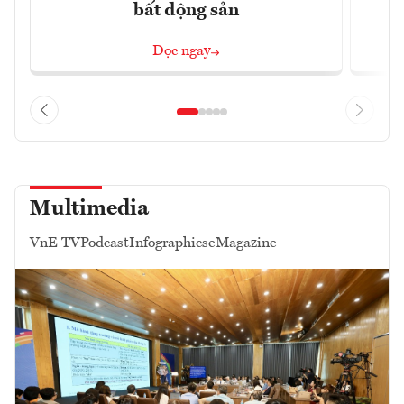
bất động sản
Đọc ngay
Multimedia
VnE TV
Podcast
Infographics
eMagazine