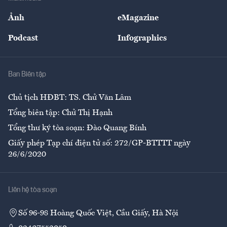
Sự kiện
Nhân lực
Ảnh
eMagazine
Đẹp +
An sinh
Podcast
Infographics
Giải trí
Y tế
Nhà
Ban Biên tập
Ẩm thực
Chủ tịch HĐBT: TS. Chử Văn Lâm
Tổng biên tập: Chử Thị Hạnh
Tổng thư ký tòa soạn: Đào Quang Bính
Giấy phép Tạp chí điện tử số: 272/GP-BTTTT ngày
26/6/2020
Liên hệ tòa soạn
Số 96-98 Hoàng Quốc Việt, Cầu Giấy, Hà Nội