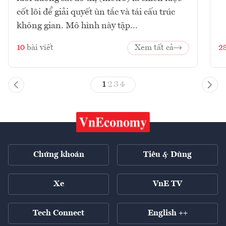
cốt lõi để giải quyết ùn tắc và tái cấu trúc
không gian. Mô hình này tập...
10
bài viết
Xem tất cả
2
1
2
3
4
Chứng khoán
Tiêu & Dùng
Xe
VnE TV
Tech Connect
English ++