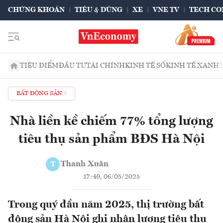
CHỨNG KHOÁN
TIÊU & DÙNG
XE
VNE TV
TECH CO
TIÊU ĐIỂM
ĐẦU TƯ
TÀI CHÍNH
KINH TẾ SỐ
KINH TẾ XANH
BẤT ĐỘNG SẢN
Nhà liền kề chiếm 77% tổng lượng
tiêu thụ sản phẩm BĐS Hà Nội
Thanh Xuân
T
17:49, 06/05/2025
Trong quý đầu năm 2025, thị trường bất
động sản Hà Nội ghi nhận lượng tiêu thụ