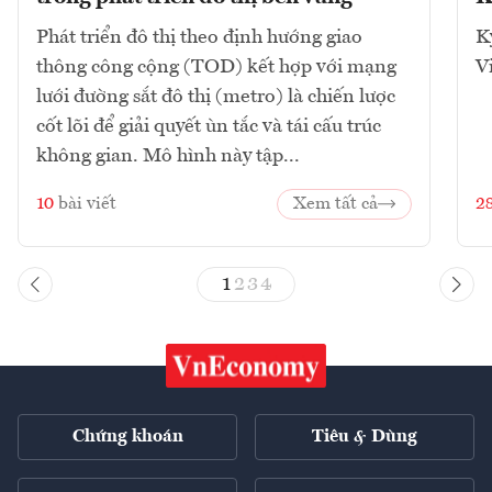
Phát triển đô thị theo định hướng giao
K
thông công cộng (TOD) kết hợp với mạng
V
lưới đường sắt đô thị (metro) là chiến lược
cốt lõi để giải quyết ùn tắc và tái cấu trúc
không gian. Mô hình này tập...
10
bài viết
Xem tất cả
2
1
2
3
4
Chứng khoán
Tiêu & Dùng