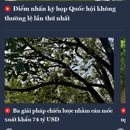
Điểm nhấn kỳ họp Quốc hội không
thường lệ lần thứ nhất
Ba giải pháp chiến lược nhằm cán mốc
xuất khẩu 74 tỷ USD
ngu