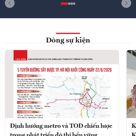
Dòng sự kiện
Định hướng metro và TOD chiến lược
K
trong phát triển đô thị bền vững
K