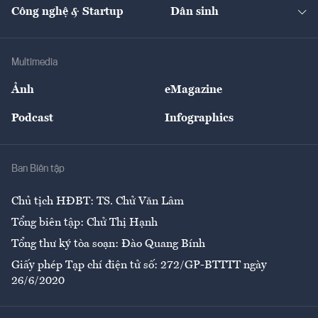
Nhà đầu tư
Du lịch
Công nghệ & Startup
Dân sinh
Tư vấn
Nông sản
Doanh nhân
Tư vấn Tiêu & Dùng
Infographics
Hạ tầng
Sức khỏe
Khung pháp lý
Doanh nghiệp
Địa phương
Thị trường
Bảo hiểm
Multimedia
Sự kiện
Nhân lực
Ảnh
eMagazine
Đẹp +
An sinh
Podcast
Infographics
Giải trí
Y tế
Nhà
Ban Biên tập
Ẩm thực
Chủ tịch HĐBT: TS. Chử Văn Lâm
Tổng biên tập: Chử Thị Hạnh
Tổng thư ký tòa soạn: Đào Quang Bính
Giấy phép Tạp chí điện tử số: 272/GP-BTTTT ngày
26/6/2020