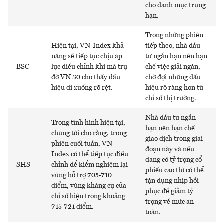
cho danh mục trung
hạn.
Trong những phiên
Hiện tại, VN-Index khả
tiếp theo, nhà đầu
năng sẽ tiếp tục chịu áp
tư ngắn hạn nên hạn
BSC
lực điều chỉnh khi mà trụ
chế việc giải ngân,
đỡ VN 30 cho thấy dấu
chờ đợi những dấu
hiệu đi xuống rõ rệt.
hiệu rõ ràng hơn từ
chỉ số thị trường.
Nhà đầu tư ngắn
Trong tình hình hiện tại,
hạn nên hạn chế
chúng tôi cho rằng, trong
giao dịch trong giai
phiên cuối tuần, VN-
đoạn này và nếu
Index có thể tiếp tục điều
đang có tỷ trọng cổ
SHS
chỉnh để kiểm nghiệm lại
phiếu cao thì có thể
vùng hỗ trợ 705-710
tận dụng nhịp hồi
điểm, vùng kháng cự của
phục để giảm tỷ
chỉ số hiện trong khoảng
trọng về mức an
715-721 điểm.
toàn.