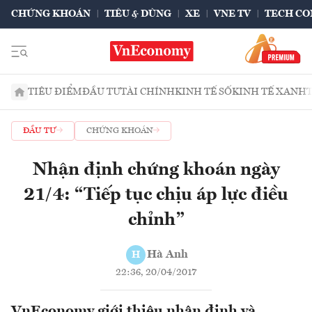
CHỨNG KHOÁN
TIÊU & DÙNG
XE
VNE TV
TECH CO
TIÊU ĐIỂM
ĐẦU TƯ
TÀI CHÍNH
KINH TẾ SỐ
KINH TẾ XANH
ĐẦU TƯ
CHỨNG KHOÁN
Nhận định chứng khoán ngày
21/4: “Tiếp tục chịu áp lực điều
chỉnh”
Hà Anh
H
22:36, 20/04/2017
VnEconomy giới thiệu nhận định và