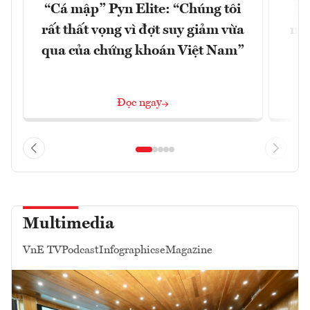
“Cá mập” Pyn Elite: “Chúng tôi
15
rất thất vọng vì đợt suy giảm vừa
mặt
qua của chứng khoán Việt Nam”
Đọc ngay
Multimedia
VnE TV
Podcast
Infographics
eMagazine