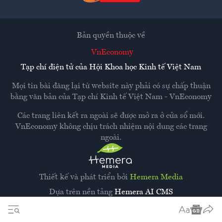
Bản quyền thuộc về
VnEconomy
Tạp chí điện tử của Hội Khoa học Kinh tế Việt Nam
Mọi tin bài đăng lại từ website này phải có sự chấp thuận
bằng văn bản của
Tạp chí Kinh tế Việt Nam - VnEconomy
Các trang liên kết ra ngoài sẽ được mở ra ở cửa sổ mới.
VnEconomy không chịu trách nhiệm nội dung các trang
ngoài.
Thiết kế và phát triển bởi
Hemera Media
Dựa trên nền tảng
Hemera AI CMS