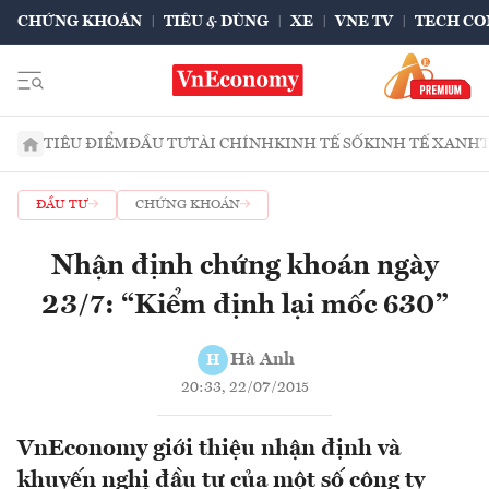
CHỨNG KHOÁN
TIÊU & DÙNG
XE
VNE TV
TECH CO
TIÊU ĐIỂM
ĐẦU TƯ
TÀI CHÍNH
KINH TẾ SỐ
KINH TẾ XANH
ĐẦU TƯ
CHỨNG KHOÁN
Nhận định chứng khoán ngày
23/7: “Kiểm định lại mốc 630”
Hà Anh
H
20:33, 22/07/2015
VnEconomy giới thiệu nhận định và
khuyến nghị đầu tư của một số công ty