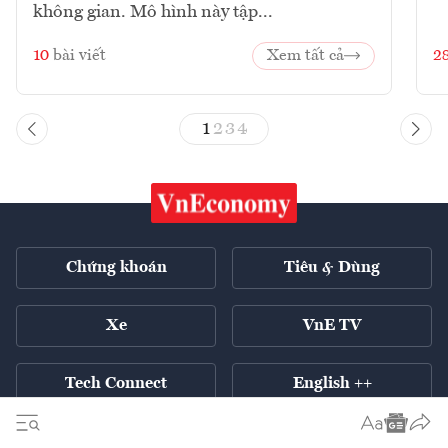
không gian. Mô hình này tập...
10
bài viết
Xem tất cả
2
1
2
3
4
Chứng khoán
Tiêu & Dùng
Xe
VnE TV
Tech Connect
English ++