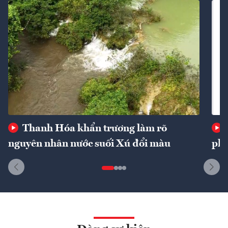
Thanh Hóa khẩn trương làm rõ
nguyên nhân nước suối Xú đổi màu
phí