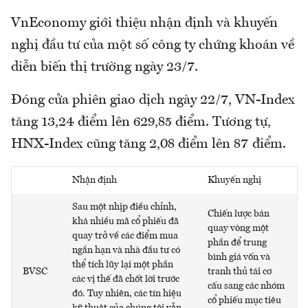
VnEconomy giới thiệu nhận định và khuyến
nghị đầu tư của một số công ty chứng khoán về
diễn biến thị trường ngày 23/7.
Đóng cửa phiên giao dịch ngày 22/7, VN-Index
tăng 13,24 điểm lên 629,85 điểm. Tương tự,
HNX-Index cũng tăng 2,08 điểm lên 87 điểm.
Nhận định
Khuyến nghị
Sau một nhịp điều chỉnh,
Chiến lược bán
khá nhiều mã cổ phiếu đã
quay vòng một
quay trở về các điểm mua
phần để trung
ngắn hạn và nhà đầu tư có
bình giá vốn và
thể tích lũy lại một phần
BVSC
tranh thủ tái cơ
các vị thế đã chốt lời trước
cấu sang các nhóm
đó. Tuy nhiên, các tín hiệu
cổ phiếu mục tiêu
kỹ thuật của chúng tôi vẫn