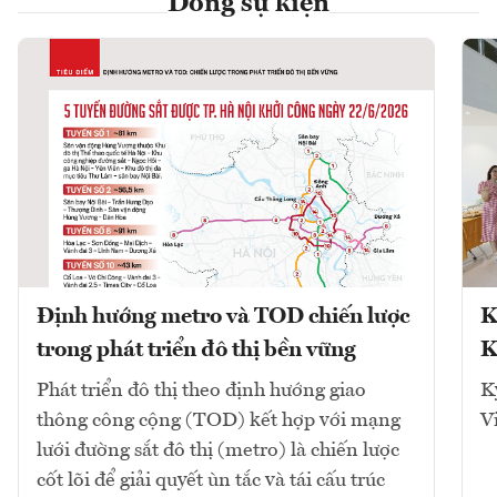
Dòng sự kiện
Định hướng metro và TOD chiến lược
K
trong phát triển đô thị bền vững
K
Phát triển đô thị theo định hướng giao
K
thông công cộng (TOD) kết hợp với mạng
V
lưới đường sắt đô thị (metro) là chiến lược
cốt lõi để giải quyết ùn tắc và tái cấu trúc