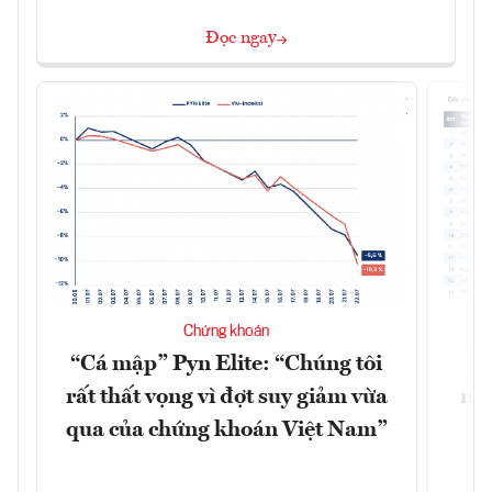
Đọc ngay
Chứng khoán
“Cá mập” Pyn Elite: “Chúng tôi
15
rất thất vọng vì đợt suy giảm vừa
mặt
qua của chứng khoán Việt Nam”