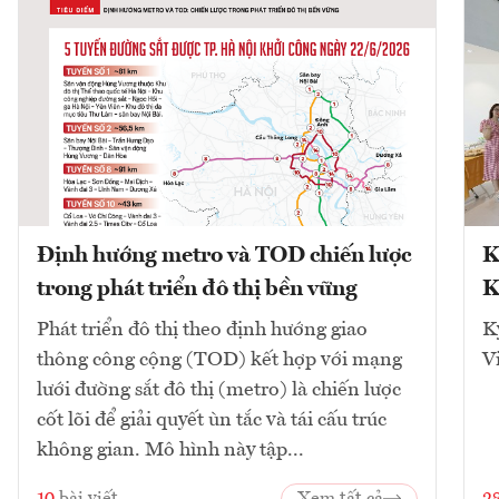
Định hướng metro và TOD chiến lược
K
trong phát triển đô thị bền vững
K
Phát triển đô thị theo định hướng giao
K
thông công cộng (TOD) kết hợp với mạng
V
lưới đường sắt đô thị (metro) là chiến lược
cốt lõi để giải quyết ùn tắc và tái cấu trúc
không gian. Mô hình này tập...