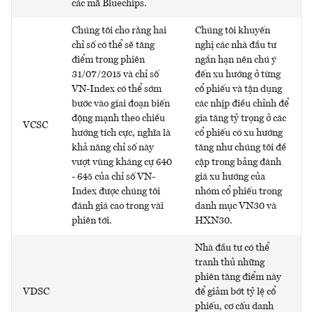
các mã Bluechips.
Chúng tôi cho rằng hai
Chúng tôi khuyến
chỉ số có thể sẽ tăng
nghị các nhà đầu tư
điểm trong phiên
ngắn hạn nên chú ý
31/07/2015 và chỉ số
đến xu hướng ở từng
VN-Index có thể sớm
cổ phiếu và tận dụng
bước vào giai đoạn biến
các nhịp điều chỉnh để
động mạnh theo chiều
gia tăng tỷ trọng ở các
VCSC
hướng tích cực, nghĩa là
cổ phiếu có xu hướng
khả năng chỉ số này
tăng như chúng tôi đề
vượt vùng kháng cự 640
cập trong bảng đánh
- 645 của chỉ số VN-
giá xu hướng của
Index được chúng tôi
nhóm cổ phiếu trong
đánh giá cao trong vài
danh mục VN30 và
phiên tới.
HXN30.
Nhà đầu tư có thể
tranh thủ những
phiên tăng điểm này
VDSC
để giảm bớt tỷ lệ cổ
phiếu, cơ cấu danh