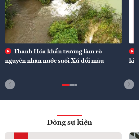
Thanh Hóa khẩn trương làm rõ
nguyên nhân nước suối Xú đổi màu
kin
Dòng sự kiện