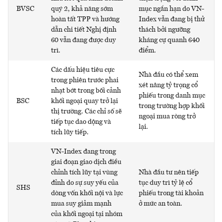
BVSC
quý 2, khả năng sớm
mục ngắn hạn do VN-
hoàn tất TPP và hướng
Index vẫn đang bị thử
dẫn chi tiết Nghị định
thách bởi ngưỡng
60 vẫn đang được duy
kháng cự quanh 640
trì.
điểm.
Các dấu hiệu tiêu cực
Nhà đầu có thể xem
trong phiên trước phai
xét nâng tỷ trọng cổ
nhạt bớt trong bối cảnh
phiếu trong danh mục
BSC
khối ngoại quay trở lại
trong trường hợp khối
thị trường. Các chỉ số sẽ
ngoại mua ròng trở
tiếp tục dao dộng và
lại.
tích lũy tiếp.
VN-Index đang trong
giai đoạn giao dịch điều
chỉnh tích lũy tại vùng
Nhà đầu tư nên tiếp
đỉnh do sự suy yếu của
tục duy trì tỷ lệ cổ
SHS
dòng vốn khối nội và lực
phiếu trong tài khoản
mua suy giảm mạnh
ở mức an toàn.
của khối ngoại tại nhóm