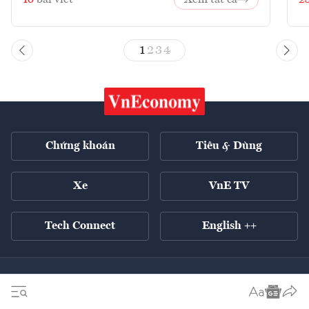
10
bài viết
Xem tất cả
2
1
2
3
4
Chứng khoán
Tiêu & Dùng
Xe
VnE TV
Tech Connect
English ++
Tất cả chuyên mục
Kinh tế xanh
Tiêu điểm