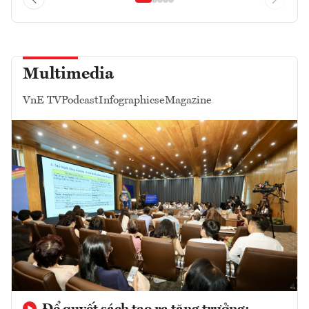
Multimedia
VnE TV
Podcast
Infographics
eMagazine