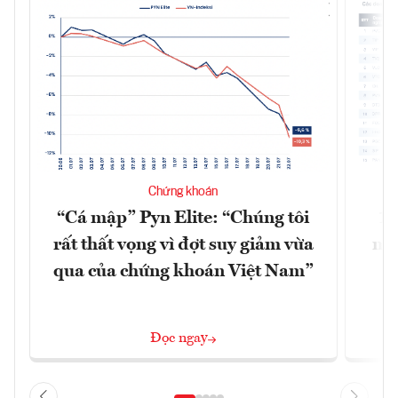
Chứng khoán
“Cá mập” Pyn Elite: “Chúng tôi
15
rất thất vọng vì đợt suy giảm vừa
mặt
qua của chứng khoán Việt Nam”
Đọc ngay