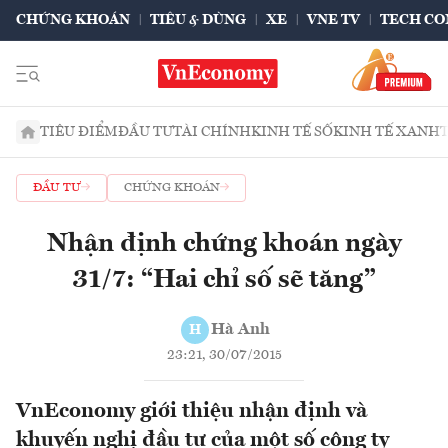
CHỨNG KHOÁN
TIÊU & DÙNG
XE
VNE TV
TECH CO
TIÊU ĐIỂM
ĐẦU TƯ
TÀI CHÍNH
KINH TẾ SỐ
KINH TẾ XANH
ĐẦU TƯ
CHỨNG KHOÁN
Nhận định chứng khoán ngày
31/7: “Hai chỉ số sẽ tăng”
Hà Anh
H
23:21, 30/07/2015
VnEconomy giới thiệu nhận định và
khuyến nghị đầu tư của một số công ty