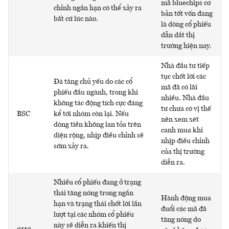
mã bluechips cơ
chỉnh ngắn hạn có thể xảy ra
bản tốt vốn đang
bất cứ lúc nào.
là dòng cổ phiếu
dẫn dắt thị
trường hiện nay.
Nhà đầu tư tiếp
tục chốt lời các
Đà tăng chủ yếu do các cổ
mã đã có lãi
phiếu đầu ngành, trong khi
nhiều. Nhà đầu
không tác động tích cực đáng
tư chưa có vị thế
BSC
kể tới nhóm còn lại. Nếu
nên xem xét
dòng tiền không lan tỏa trên
canh mua khi
diện rộng, nhịp điều chỉnh sẽ
nhịp điều chỉnh
sớm xảy ra.
của thị trường
diễn ra.
Nhiều cổ phiếu đang ở trạng
thái tăng nóng trong ngắn
Hành động mua
hạn và trạng thái chốt lời lần
đuổi các mã đã
lượt tại các nhóm cổ phiếu
tăng nóng do
này sẽ diễn ra khiến thị