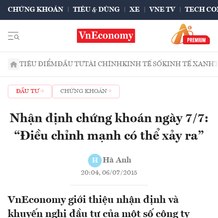
CHỨNG KHOÁN
TIÊU & DÙNG
XE
VNE TV
TECH CO
TIÊU ĐIỂM
ĐẦU TƯ
TÀI CHÍNH
KINH TẾ SỐ
KINH TẾ XANH
ĐẦU TƯ
CHỨNG KHOÁN
Nhận định chứng khoán ngày 7/7:
“Điều chỉnh mạnh có thể xảy ra”
Hà Anh
H
20:04, 06/07/2015
VnEconomy giới thiệu nhận định và
khuyến nghị đầu tư của một số công ty