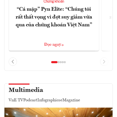
Chứng khoán
“Cá mập” Pyn Elite: “Chúng tôi
15
rất thất vọng vì đợt suy giảm vừa
mặt
qua của chứng khoán Việt Nam”
Đọc ngay
Multimedia
VnE TV
Podcast
Infographics
eMagazine