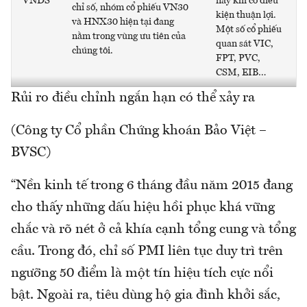
VNDS
này khi có điều
chỉ số, nhóm cổ phiếu VN30
kiện thuận lợi.
và HNX30 hiện tại đang
Một số cổ phiếu
nằm trong vùng ưu tiên của
quan sát VIC,
chúng tôi.
FPT, PVC,
CSM, EIB…
Rủi ro điều chỉnh ngắn hạn có thể xảy ra
(Công ty Cổ phần Chứng khoán Bảo Việt –
BVSC)
“Nền kinh tế trong 6 tháng đầu năm 2015 đang
cho thấy những dấu hiệu hồi phục khá vững
chắc và rõ nét ở cả khía cạnh tổng cung và tổng
cầu. Trong đó, chỉ số PMI liên tục duy trì trên
ngưỡng 50 điểm là một tín hiệu tích cực nổi
bật. Ngoài ra, tiêu dùng hộ gia đình khởi sắc,