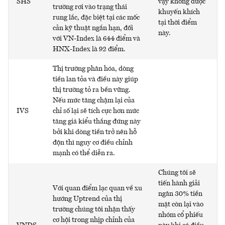
SHS
vậy không được
trường rơi vào trạng thái
khuyến khích
rung lắc, đặc biệt tại các mốc
tại thời điểm
cản kỹ thuật ngắn hạn, đối
này.
với VN-Index là 644 điểm và
HNX-Index là 92 điểm.
Thị trường phân hóa, dòng
tiền lan tỏa và điều này giúp
thị trường tỏ ra bền vững.
Nếu mức tăng chậm lại của
IVS
chỉ số lại sẽ tích cực hơn mức
tăng giá kiểu thắng đứng này
bởi khi dòng tiền trở nên hỗ
độn thì nguy cơ điều chỉnh
mạnh có thể diễn ra.
Chúng tôi sẽ
tiến hành giải
Với quan điểm lạc quan về xu
ngân 30% tiền
hướng Uptrend của thị
mặt còn lại vào
trường chúng tôi nhận thấy
nhóm cổ phiếu
cơ hội trong nhịp chỉnh của