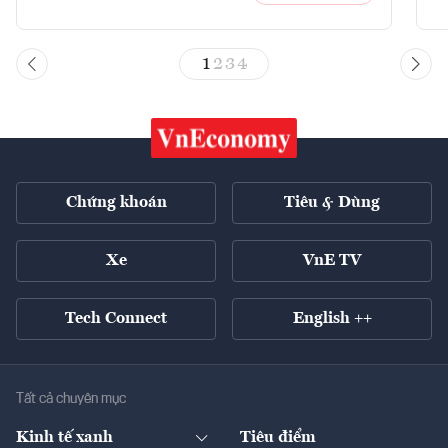
1
2
3
4
Chứng khoán
Tiêu & Dùng
Xe
VnE TV
Tech Connect
English ++
Tất cả chuyên mục
Kinh tế xanh
Tiêu điểm