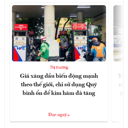
Thị trường
Giá xăng dầu biến động mạnh
Tăn
theo thế giới, chi sử dụng Quỹ
min
bình ổn để kìm hãm đà tăng
yêu
Đọc ngay