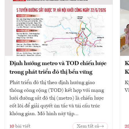
Định hướng metro và TOD chiến lược
K
trong phát triển đô thị bền vững
K
Phát triển đô thị theo định hướng giao
K
thông công cộng (TOD) kết hợp với mạng
V
lưới đường sắt đô thị (metro) là chiến lược
cốt lõi để giải quyết ùn tắc và tái cấu trúc
không gian. Mô hình này tập...
10
bài viết
Xem tất cả
2