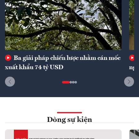
Ba giải pháp chiến lược nhằm cán mốc
xuất khẩu 74 tỷ USD
ngu
Dòng sự kiện