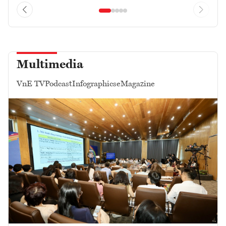
Multimedia
VnE TV
Podcast
Infographics
eMagazine