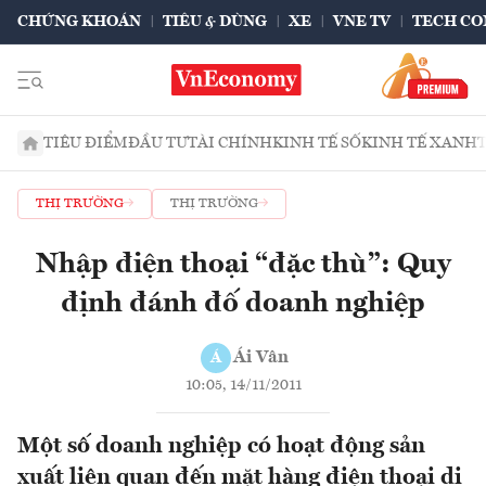
CHỨNG KHOÁN
TIÊU & DÙNG
XE
VNE TV
TECH CO
TIÊU ĐIỂM
ĐẦU TƯ
TÀI CHÍNH
KINH TẾ SỐ
KINH TẾ XANH
THỊ TRƯỜNG
THỊ TRƯỜNG
Nhập điện thoại “đặc thù”: Quy
định đánh đố doanh nghiệp
Ái Vân
Á
10:05, 14/11/2011
Một số doanh nghiệp có hoạt động sản
xuất liên quan đến mặt hàng điện thoại di