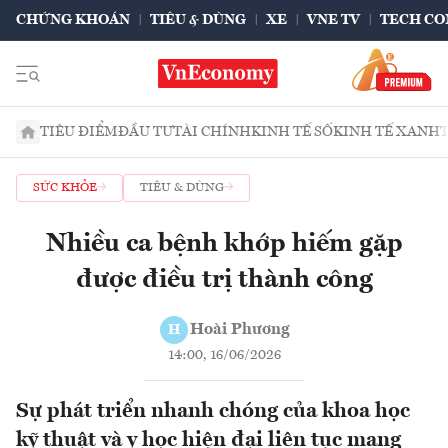
CHỨNG KHOÁN
TIÊU & DÙNG
XE
VNE TV
TECH CO
TIÊU ĐIỂM
ĐẦU TƯ
TÀI CHÍNH
KINH TẾ SỐ
KINH TẾ XANH
SỨC KHỎE
TIÊU & DÙNG
Nhiều ca bệnh khớp hiếm gặp
được điều trị thành công
Hoài Phương
H
14:00, 16/06/2026
Sự phát triển nhanh chóng của khoa học
kỹ thuật và y học hiện đại liên tục mang