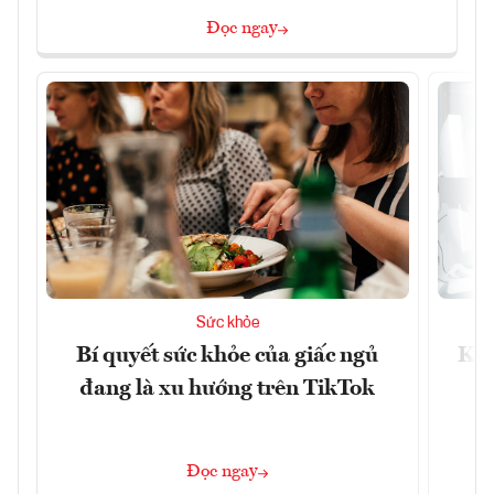
Đọc ngay
Sức khỏe
Bí quyết sức khỏe của giấc ngủ
Khá
đang là xu hướng trên TikTok
Đọc ngay