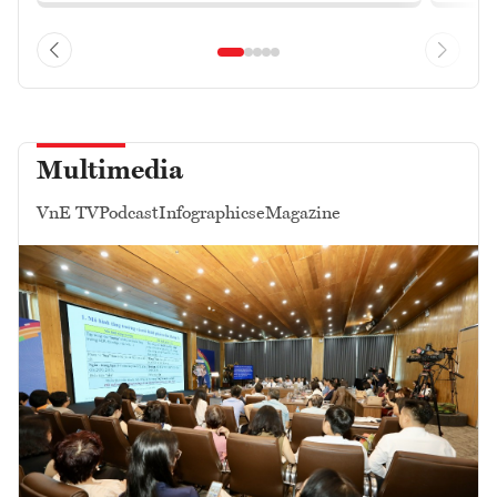
Multimedia
VnE TV
Podcast
Infographics
eMagazine