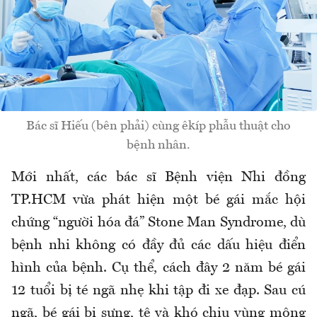
Bác sĩ Hiếu (bên phải) cùng êkíp phẫu thuật cho
bệnh nhân.
Mới nhất, các bác sĩ Bệnh viện Nhi đồng
TP.HCM vừa phát hiện một bé gái mắc hội
chứng “người hóa đá” Stone Man Syndrome, dù
bệnh nhi không có đầy đủ các dấu hiệu điển
hình của bệnh. Cụ thể, cách đây 2 năm bé gái
12 tuổi bị té ngã nhẹ khi tập đi xe đạp. Sau cú
ngã, bé gái bị sưng, tê và khó chịu vùng mông