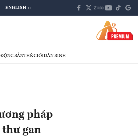
ENGLISH ++
 ĐỘNG SẢN
THẾ GIỚI
DÂN SINH
hương pháp
 thư gan