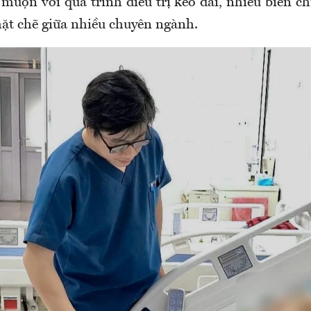
muộn với quá trình điều trị kéo dài, nhiều biến c
hặt chẽ giữa nhiều chuyên ngành.