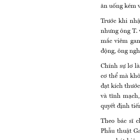
ăn uống kém v
Trước khi nhậ
nhưng ông T. 
mắc viêm gan 
động, ông nghĩ
Chính sự lơ l
cơ thể mà khô
đạt kích thướ
và tĩnh mạch,
quyết định tiế
Theo bác sĩ 
Phẫu thuật Ga