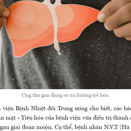
Ung thư gan đang có xu hướng trẻ hóa.
 viện Bệnh Nhiệt đới Trung ương cho biết, các bá
n mật - Tiêu hóa của bệnh viện vừa điều trị thành
gan giai đoạn muộn. Cụ thể, bệnh nhân N.V.T (Hà