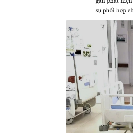
gan phát hiện 
sự phối hợp c