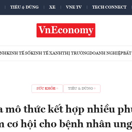
TIÊU & DÙNG
XE
VNE TV
TECH CONNECT
ÍNH
KINH TẾ SỐ
KINH TẾ XANH
THỊ TRƯỜNG
DOANH NGHIỆP
BẤT
SỨC KHỎE
TIÊU & DÙNG
đa mô thức kết hợp nhiều p
 cơ hội cho bệnh nhân ung