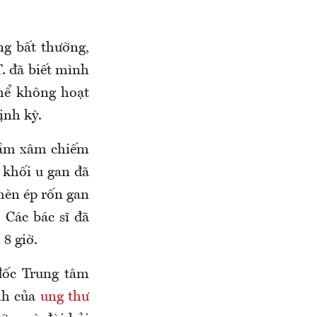
ng bất thường,
. đã biết mình
thể không hoạt
ịnh kỳ.
thầm xâm chiếm
 khối u gan đã
hèn ép rốn gan
 Các bác sĩ đã
 8 giờ.
đốc Trung tâm
nh của
ung thư