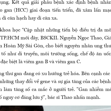
ụng. Kết quả giải phẫu bệnh xác định bệnh nhâ
ào gan (HCC) giai đoạn tiến triển, đã xâm lấn m
di căn hạch hay di căn xa.
khoa học “Cập nhật những tiến bộ điều trị đa m
 ở TP.HCM mới đây, BSCKII. Nguyễn Ngọc Thao, Gi
 Hoàn Mỹ Sài Gòn, cho biết nguyên nhân ung thư
 tố như di truyền, môi trường sống, chế độ ăn uố
đặc biệt là viêm gan B và viêm gan C.
ng thư gan đang có xu hướng trẻ hóa. Bên cạnh các 
những thay đổi về gene và sự gia tăng của các bện
n làm tăng số ca mắc ở người trẻ. "Gan nhiễm mỡ
ố nguy cơ đáng lưu ý", bác sĩ Thao nhấn mạnh.