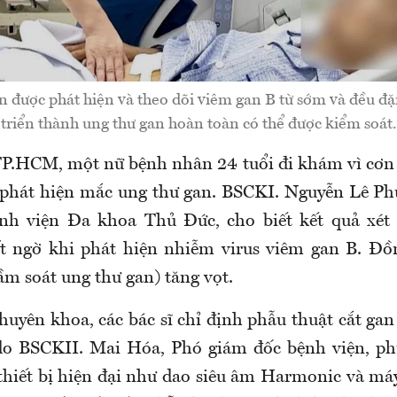
 được phát hiện và theo dõi viêm gan B từ sớm và đều đặn
triển thành ung thư gan hoàn toàn có thể được kiểm soát.
 TP.HCM, một nữ bệnh nhân 24 tuổi đi khám vì cơn
 phát hiện mắc ung thư gan. BSCKI. Nguyễn Lê P
nh viện Đa khoa Thủ Đức, cho biết kết quả xét
 ngờ khi phát hiện nhiễm virus viêm gan B. Đồn
ầm soát ung thư gan) tăng vọt.
uyên khoa, các bác sĩ chỉ định phẫu thuật cắt gan 
do BSCKII. Mai Hóa, Phó giám đốc bệnh viện, ph
thiết bị hiện đại như dao siêu âm Harmonic và má