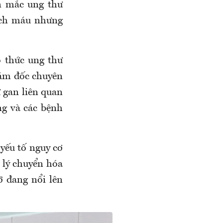
n mắc ung thư
ạch máu nhưng
ô thức ung thư
ám đốc chuyên
 gan liên quan
ng và các bệnh
yếu tố nguy cơ
h lý chuyển hóa
 đang nổi lên