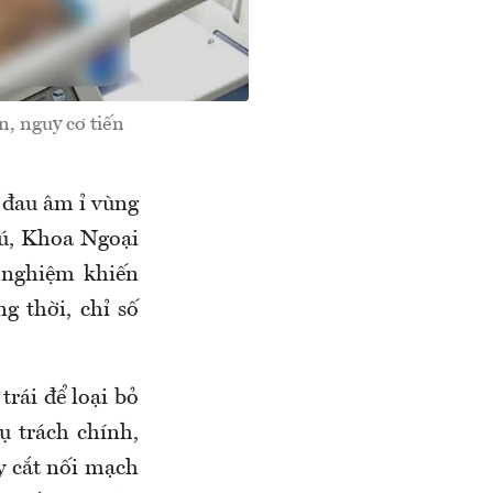
, nguy cơ tiến
 đau âm ỉ vùng
hú, Khoa Ngoại
 nghiệm khiến
g thời, chỉ số
trái để loại bỏ
ụ trách chính,
y cắt nối mạch