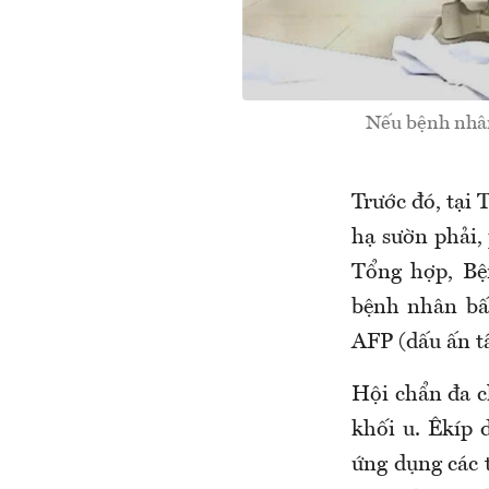
Nếu bệnh nhân
Trước đó, tại
hạ sườn phải,
Tổng hợp, Bệ
bệnh nhân bất
AFP (dấu ấn t
Hội chẩn đa ch
khối u. Êkíp 
ứng dụng các 