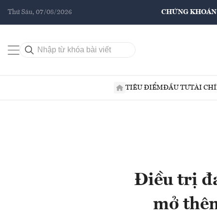
Thứ Sáu, 07/08/2026
CHỨNG KHOÁN
TIÊU ĐIỂM
ĐẦU TƯ
TÀI CH
Điều trị 
mở thêm