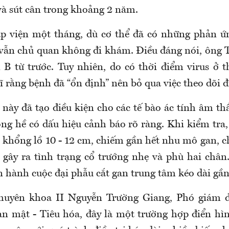
à sút cân trong khoảng 2 năm.
p viện một tháng, dù cơ thể đã có những phản ứ
vẫn chủ quan không đi khám. Điều đáng nói, ông T
B từ trước. Tuy nhiên, do có thời điểm virus ở 
 rằng bệnh đã “ổn định” nên bỏ qua việc theo dõi đ
à này đã tạo điều kiện cho các tế bào ác tính âm 
ng hề có dấu hiệu cảnh báo rõ ràng. Khi kiểm tra,
c khổng lồ 10 - 12 cm, chiếm gần hết nhu mô gan, c
 gây ra tình trạng cổ trướng nhẹ và phù hai chân.
n hành cuộc đại phẫu cắt gan trung tâm kéo dài gần
chuyên khoa II Nguyễn Trường Giang, Phó giám 
n mật - Tiêu hóa, đây là một trường hợp điển hì