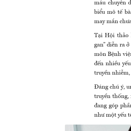
máu chuyên d
biểu mô tế b
may mắn chưa 
Tại Hội thảo 
gan” diễn ra
môn Bệnh viện
đến nhiều yếu
truyền nhiễm, 
Đáng chú ý, u
truyền thống, 
đang góp phầ
như một yếu t