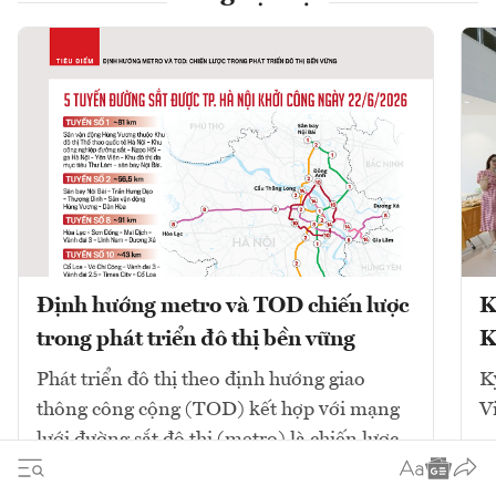
Định hướng metro và TOD chiến lược
K
trong phát triển đô thị bền vững
K
Phát triển đô thị theo định hướng giao
K
thông công cộng (TOD) kết hợp với mạng
V
lưới đường sắt đô thị (metro) là chiến lược
cốt lõi để giải quyết ùn tắc và tái cấu trúc