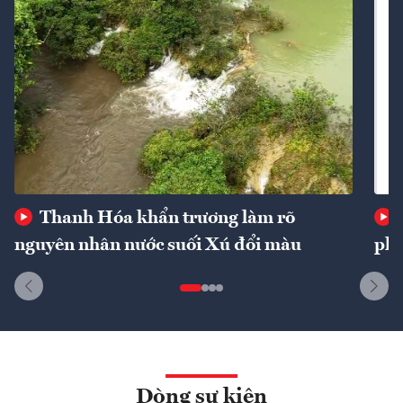
Thanh Hóa khẩn trương làm rõ
nguyên nhân nước suối Xú đổi màu
phí
Dòng sự kiện