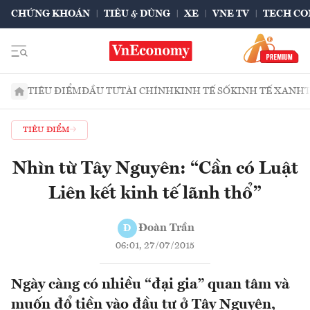
CHỨNG KHOÁN
TIÊU & DÙNG
XE
VNE TV
TECH CO
TIÊU ĐIỂM
ĐẦU TƯ
TÀI CHÍNH
KINH TẾ SỐ
KINH TẾ XANH
TIÊU ĐIỂM
Nhìn từ Tây Nguyên: “Cần có Luật
Liên kết kinh tế lãnh thổ”
Đoàn Trần
Đ
06:01, 27/07/2015
Ngày càng có nhiều “đại gia” quan tâm và
muốn đổ tiền vào đầu tư ở Tây Nguyên,