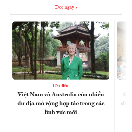
Đọc ngay
Tiêu điểm
Việt Nam và Australia còn nhiều
Qu
dư địa mở rộng hợp tác trong các
đủ 
lĩnh vực mới