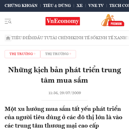
CHỨNG KHOÁN
TIÊU & DÙNG
XE
VNE TV
TECH CO
TIÊU ĐIỂM
ĐẦU TƯ
TÀI CHÍNH
KINH TẾ SỐ
KINH TẾ XANH
THỊ TRƯỜNG
THỊ TRƯỜNG
Những kịch bản phát triển trung
tâm mua sắm
11:36, 29/07/2009
Một xu hướng mua sắm tất yếu phát triển
của người tiêu dùng ở các đô thị lớn là vào
các trung tâm thương mại cao cấp