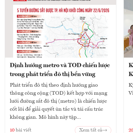
Định hướng metro và TOD chiến lược
K
trong phát triển đô thị bền vững
K
Phát triển đô thị theo định hướng giao
K
thông công cộng (TOD) kết hợp với mạng
V
lưới đường sắt đô thị (metro) là chiến lược
cốt lõi để giải quyết ùn tắc và tái cấu trúc
không gian. Mô hình này tập...
10
bài viết
Xem tất cả
2