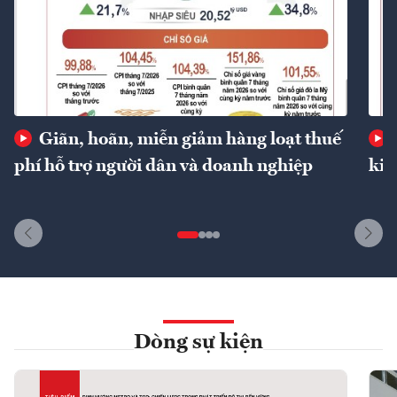
Giãn, hoãn, miễn giảm hàng loạt thuế
phí hỗ trợ người dân và doanh nghiệp
kin
Dòng sự kiện