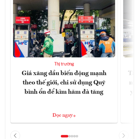
Thị trường
Giá xăng dầu biến động mạnh
Tăn
theo thế giới, chi sử dụng Quỹ
min
bình ổn để kìm hãm đà tăng
yêu
Đọc ngay