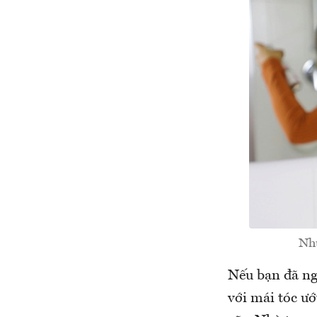
Nhữ
Nếu bạn đã ng
với mái tóc ướ