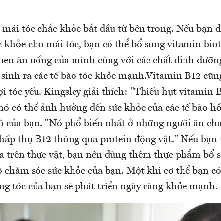
 mái tóc chắc khỏe bắt đầu từ bên trong. Nếu bạn
 khỏe cho mái tóc, bạn có thể bổ sung vitamin biot
quen ăn uống của mình cùng với các chất dinh dưỡn
 sinh ra các tế bào tóc khỏe mạnh.Vitamin B12 cũng
sợi tóc yếu. Kingsley giải thích: "Thiếu hụt vitamin
 nó có thể ảnh hưởng đến sức khỏe của các tế bào 
ô của bạn. "Nó phổ biến nhất ở những người ăn cha
ể hấp thụ B12 thông qua protein động vật." Nếu bạn
a trên thực vật, bạn nên dùng thêm thực phẩm bổ 
ộ chăm sóc sức khỏe của bạn. Một khi cơ thể bạn c
ng tóc của bạn sẽ phát triển ngày càng khỏe mạnh.