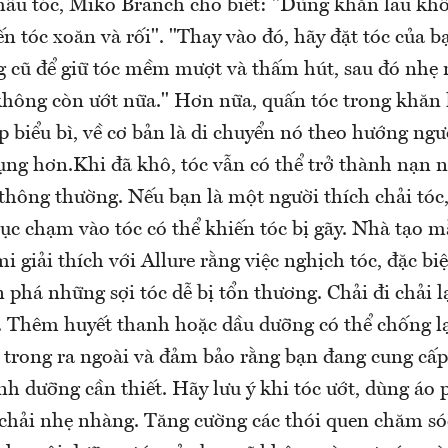
mẫu tóc, Miko Branch cho biết: "Dùng khăn lau khô
n tóc xoăn và rối". "Thay vào đó, hãy đặt tóc của 
g cũ để giữ tóc mềm mượt và thấm hút, sau đó nhẹ 
không còn ướt nữa." Hơn nữa, quấn tóc trong khăn 
p biểu bì, về cơ bản là di chuyển nó theo hướng ngư
rụng hơn.Khi đã khô, tóc vẫn có thể trở thành nạn 
hông thường. Nếu bạn là một người thích chải tóc, 
tục chạm vào tóc có thể khiến tóc bị gãy. Nhà tạo m
 giải thích với Allure rằng việc nghịch tóc, đặc biệt
n phá những sợi tóc dễ bị tổn thương. Chải đi chải lạ
. Thêm huyết thanh hoặc dầu dưỡng có thể chống lạ
ừ trong ra ngoài và đảm bảo rằng bạn đang cung cấp
h dưỡng cần thiết. Hãy lưu ý khi tóc ướt, dùng áo
à chải nhẹ nhàng. Tăng cường các thói quen chăm só