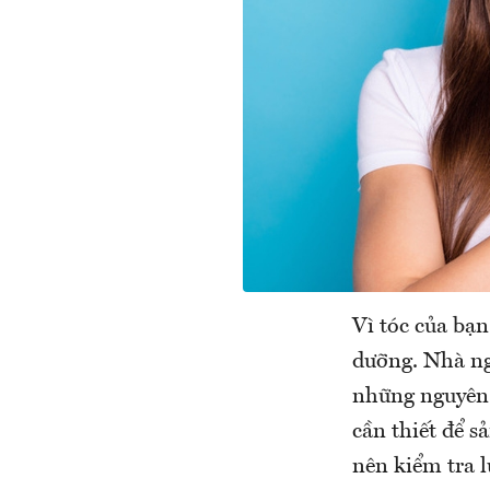
Vì tóc của bạn
dưỡng. Nhà ngh
những nguyên n
cần thiết để s
nên kiểm tra l