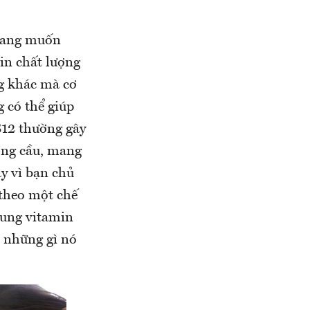
 đang muốn
in chất lượng
g khác mà cơ
 có thể giúp
 B12 thường gây
hồng cầu, mang
y vì bạn chủ
 theo một chế
sung vitamin
ó những gì nó