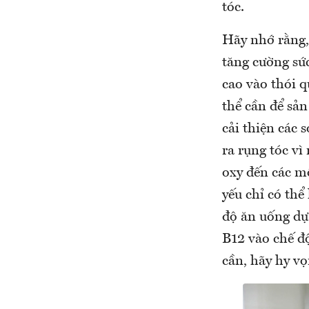
tóc.
Hãy nhớ rằng,
tăng cường sức
cao vào thói 
thể cần để sản
cải thiện các 
ra rụng tóc vì
oxy đến các m
yếu chỉ có th
độ ăn uống dự
B12 vào chế đ
cần, hãy hy vọ