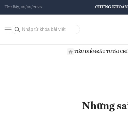
Thứ Bảy, 08/08/2026
CHỨNG KHOÁN
TIÊU ĐIỂM
ĐẦU TƯ
TÀI CH
Những sai