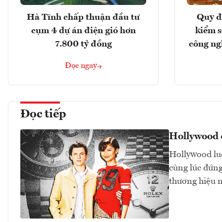
Hà Tĩnh chấp thuận đầu tư
Quy đ
cụm 4 dự án điện gió hơn
kiểm so
7.800 tỷ đồng
công ng
Đọc ngay
Đọc tiếp
Hollywood đ
Hollywood luô
cùng lúc đứng
thương hiệu 