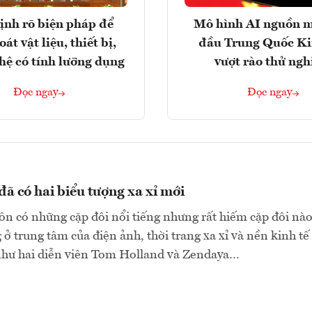
ịnh rõ biện pháp để
Mô hình AI nguồn 
át vật liệu, thiết bị,
đầu Trung Quốc K
hệ có tính lưỡng dụng
vượt rào thử ng
Đọc ngay
Đọc ngay
ã có hai biểu tượng xa xỉ mới
n có những cặp đôi nổi tiếng nhưng rất hiếm cặp đôi nà
 ở trung tâm của điện ảnh, thời trang xa xỉ và nền kinh tế
như hai diễn viên Tom Holland và Zendaya…