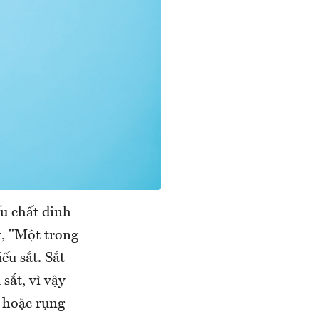
ếu chất dinh
t, "Một trong
ếu sắt. Sắt
sắt, vì vậy
y hoặc rụng