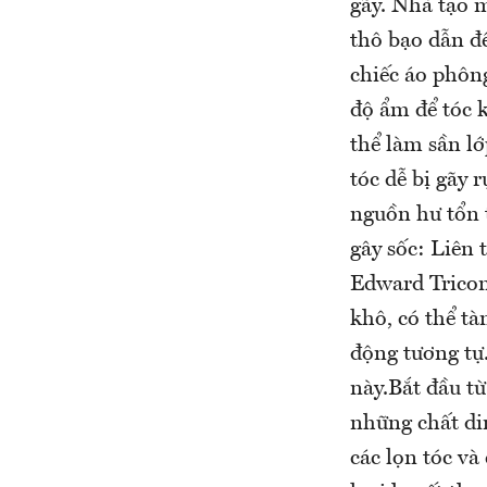
gãy. Nhà tạo 
thô bạo dẫn đế
chiếc áo phôn
độ ẩm để tóc 
thể làm sần lớ
tóc dễ bị gãy 
nguồn hư tổn t
gây sốc: Liên 
Edward Tricomi
khô, có thể tà
động tương tự
này.Bắt đầu t
những chất din
các lọn tóc v