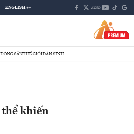
ENGLISH ++
 ĐỘNG SẢN
THẾ GIỚI
DÂN SINH
 thể khiến