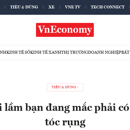
TIÊU & DÙNG
XE
VNE TV
TECH CONNECT
ÍNH
KINH TẾ SỐ
KINH TẾ XANH
THỊ TRƯỜNG
DOANH NGHIỆP
BẤT
TIÊU & DÙNG
 lầm bạn đang mắc phải có
tóc rụng