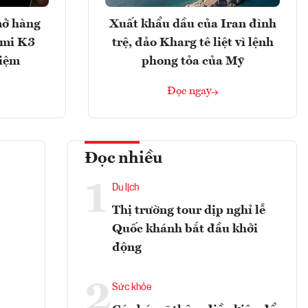
mở hàng
Xuất khẩu dầu của Iran đình
imi K3
trệ, đảo Kharg tê liệt vì lệnh
hiệm
phong tỏa của Mỹ
Đọc ngay
Đọc nhiều
1
Du lịch
Thị trường tour dịp nghỉ lễ
o
Quốc khánh bắt đầu khởi
động
2
Sức khỏe