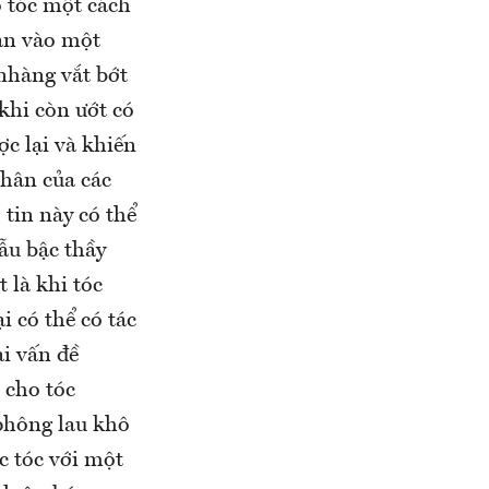
 tóc một cách
bạn vào một
nhàng vắt bớt
khi còn ướt có
ợc lại và khiến
nhân của các
tin này có thể
ẫu bậc thầy
 là khi tóc
i có thể có tác
i vấn đề
 cho tóc
 phông lau khô
c tóc với một