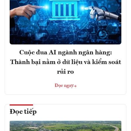
Cuộc đua AI ngành ngân hàng:
Thành bại nằm ở dữ liệu và kiểm soát
rủi ro
Đọc ngay
Đọc tiếp