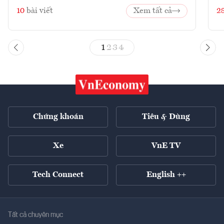
10
bài viết
Xem tất cả
2
1
2
3
4
Chứng khoán
Tiêu & Dùng
Xe
VnE TV
Tech Connect
English ++
Tất cả chuyên mục