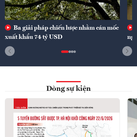
Ba giải pháp chiến lược nhằm cán mốc
xuất khẩu 74 tỷ USD
ngu
Dòng sự kiện