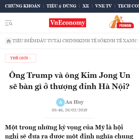
CHỨNG KHOÁN
TIÊU & DÙNG
XE
VNE TV
TECH CO
TIÊU ĐIỂM
ĐẦU TƯ
TÀI CHÍNH
KINH TẾ SỐ
KINH TẾ XANH
THẾ GIỚI
Ông Trump và ông Kim Jong Un
sẽ bàn gì ở thượng đỉnh Hà Nội?
An Huy
A
08:46, 26/02/2019
Một trong những kỳ vọng của Mỹ là hội
nghị sẽ đưa ra được một định nghĩa chung