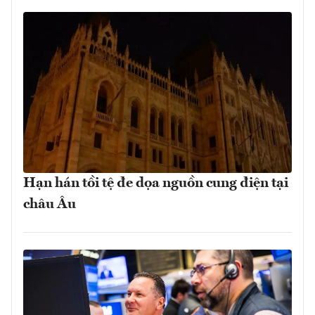
Hạn hán tồi tệ đe dọa nguồn cung điện tại
châu Âu