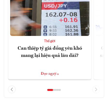
Thế giới
Can thiệp tỷ giá đồng yên khó
Gi
mang lại hiệu quả lâu dài?
sau
Đọc ngay