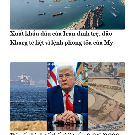
Xuất khẩu dầu của Iran đình trệ, đảo
Kharg tê liệt vì lệnh phong tỏa của Mỹ