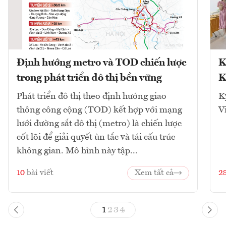
Định hướng metro và TOD chiến lược
K
trong phát triển đô thị bền vững
K
Phát triển đô thị theo định hướng giao
K
thông công cộng (TOD) kết hợp với mạng
V
lưới đường sắt đô thị (metro) là chiến lược
cốt lõi để giải quyết ùn tắc và tái cấu trúc
không gian. Mô hình này tập...
10
bài viết
Xem tất cả
2
1
2
3
4