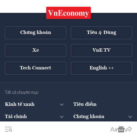
Chứng khoán
Tiêu & Dùng
Xe
VnE TV
Tech Connect
English ++
Tất cả chuyên mục
Kinh tế xanh
Tiêu điểm
Chuyển động xanh
Tài chính
Chứng khoán
Pháp lý
Ngân hàng
Doanh nghiệp niêm yết
Kinh tế số
Hạ tầng
Thương hiệu xanh
Thị trường vốn
Thị trường