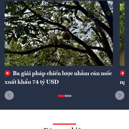
Ba giải pháp chiến lược nhằm cán mốc
xuất khẩu 74 tỷ USD
ngu