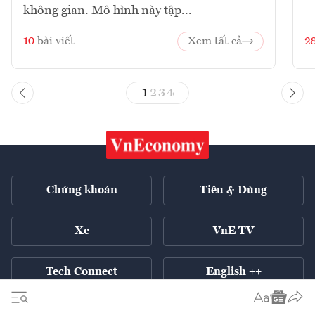
không gian. Mô hình này tập...
10
bài viết
Xem tất cả
2
1
2
3
4
Chứng khoán
Tiêu & Dùng
Xe
VnE TV
Tech Connect
English ++