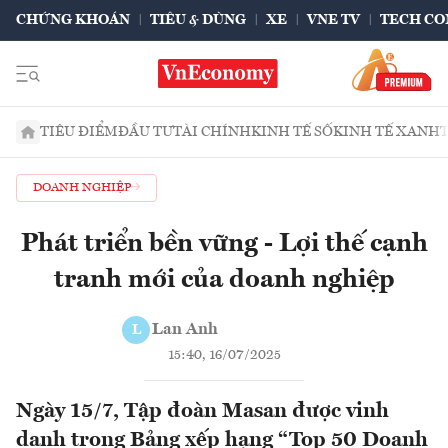
CHỨNG KHOÁN
TIÊU & DÙNG
XE
VNE TV
TECH CO
TIÊU ĐIỂM
ĐẦU TƯ
TÀI CHÍNH
KINH TẾ SỐ
KINH TẾ XANH
DOANH NGHIỆP
Phát triển bền vững - Lợi thế cạnh
tranh mới của doanh nghiệp
Lan Anh
L
15:40, 16/07/2025
Ngày 15/7, Tập đoàn Masan được vinh
danh trong Bảng xếp hạng “Top 50 Doanh