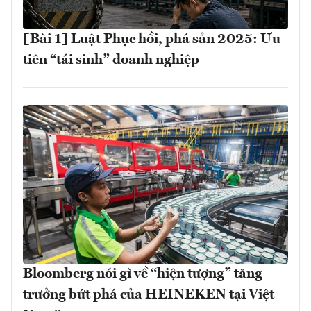
[Bài 1] Luật Phục hồi, phá sản 2025: Ưu
tiên “tái sinh” doanh nghiệp
Bloomberg nói gì về “hiện tượng” tăng
trưởng bứt phá của HEINEKEN tại Việt