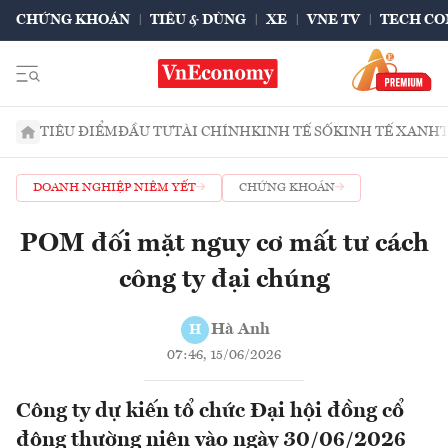
CHỨNG KHOÁN
TIÊU & DÙNG
XE
VNE TV
TECH CO
TIÊU ĐIỂM
ĐẦU TƯ
TÀI CHÍNH
KINH TẾ SỐ
KINH TẾ XANH
DOANH NGHIỆP NIÊM YẾT
CHỨNG KHOÁN
POM đối mặt nguy cơ mất tư cách
công ty đại chúng
Hà Anh
H
07:46, 15/06/2026
Công ty dự kiến tổ chức Đại hội đồng cổ
đông thường niên vào ngày 30/06/2026