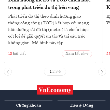
Định hướng metro và TOD chiến lược
K
trong phát triển đô thị bền vững
K
Phát triển đô thị theo định hướng giao
K
thông công cộng (TOD) kết hợp với mạng
V
lưới đường sắt đô thị (metro) là chiến lược
cốt lõi để giải quyết ùn tắc và tái cấu trúc
không gian. Mô hình này tập...
10
bài viết
Xem tất cả
2
1
2
3
4
Chứng khoán
Tiêu & Dùng