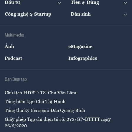
Đầu tư
Tiêu & Dùng
Quản trị số
Cafe BĐS
Thị trường
Kinh doanh
Kết nối
Tạp chí kinh tế Việt Nam
eMagazine
Nhà đầu tư
Du lịch
Công nghệ & Startup
Dân sinh
Tư vấn
Nông sản
Doanh nhân
Tư vấn Tiêu & Dùng
Infographics
Hạ tầng
Sức khỏe
Khung pháp lý
Doanh nghiệp
Địa phương
Thị trường
Bảo hiểm
Multimedia
Sự kiện
Nhân lực
Ảnh
eMagazine
Đẹp +
An sinh
Podcast
Infographics
Giải trí
Y tế
Nhà
Ban Biên tập
Ẩm thực
Chủ tịch HĐBT: TS. Chử Văn Lâm
Tổng biên tập: Chử Thị Hạnh
Tổng thư ký tòa soạn: Đào Quang Bính
Giấy phép Tạp chí điện tử số: 272/GP-BTTTT ngày
26/6/2020