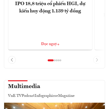
IPO 18,8 triệu cổ phiếu HGI, dự
kiến huy động 1.139 tỷ đồng
Đô
Đọc ngay
Multimedia
VnE TV
Podcast
Infographics
eMagazine