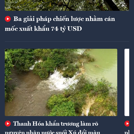
Ba giải pháp chiến lược nhằm cán
mốc xuất khẩu 74 tỷ USD
Thanh Hóa khẩn trương làm rõ
nguyên nhân nước suối Xú đổi màu
phí