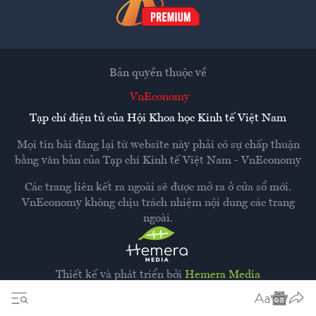
Bản quyền thuộc về
VnEconomy
Tạp chí điện tử của Hội Khoa học Kinh tế Việt Nam
Mọi tin bài đăng lại từ website này phải có sự chấp thuận
bằng văn bản của
Tạp chí Kinh tế Việt Nam - VnEconomy
Các trang liên kết ra ngoài sẽ được mở ra ở cửa sổ mới.
VnEconomy không chịu trách nhiệm nội dung các trang
ngoài.
Thiết kế và phát triển bởi
Hemera Media
Dựa trên nền tảng
Hemera AI CMS