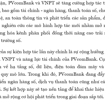
uận, PVcomBank và VNPT sẽ tăng cường hợp tác tr
 bao gồm tài chính - ngân hàng, thanh toán số, ch
ệ, an toàn thông tin và phát triển các sản phẩm, d
i nghiên cứu các mô hình hợp tác mới nhằm mở 
dạng hóa kênh phân phối đồng thời nâng cao trải
 trường số.
của sự kiện hợp tác lần này chính là sự cộng hưởng
a VNPT và năng lực tài chính của PVcomBank. Cụ
 về hạ tầng số, dữ liệu, điện toán đám mây và 
ố quy mô lớn. Trong khi đó, PVcomBank đang đẩ
riển ngân hàng số, dịch vụ thanh toán cũng như cá
i. Sự kết hợp này sẽ tạo nền tảng để khai thác hiệ
 mở rộng cơ hội phát triển trong giai đoạn sắp tới.