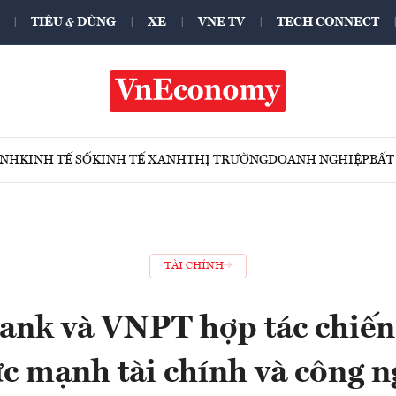
TIÊU & DÙNG
XE
VNE TV
TECH CONNECT
ÍNH
KINH TẾ SỐ
KINH TẾ XANH
THỊ TRƯỜNG
DOANH NGHIỆP
BẤT
TÀI CHÍNH
k và VNPT hợp tác chiến 
ức mạnh tài chính và công n