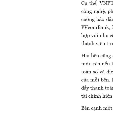
Cụ thể, VNPT
công nghệ, ph
cường bảo đảm
PVcomBank, N
hợp với nhu c
thành viên tr
Hai bên cũng 
mới trên nền 
toán số và dị
của mỗi bên. 
đẩy thanh toá
tài chính hiện
Bên cạnh một 