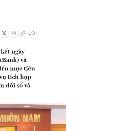
 kết ngày
mBank) và
đến mục tiêu
 vụ tích hợp
n đổi số và