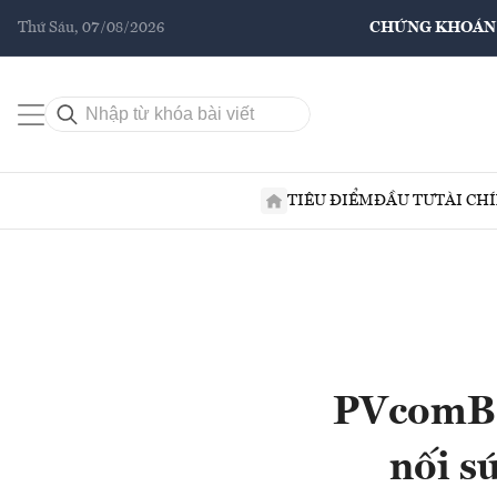
Thứ Sáu, 07/08/2026
CHỨNG KHOÁN
TIÊU ĐIỂM
ĐẦU TƯ
TÀI CH
PVcomBan
nối s