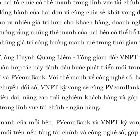
a hai tổ chức có thế mạnh trong lĩnh vực tài chín
đồng hành của hai đơn vị cùng chia sẻ khát vọng 
tạo ra nhiều giá trị hơn cho khách hàng, doanh ngh
 tưởng rằng những thế mạnh của hai bên có thể bổ t
những giá trị cộng hưởng mạnh mẽ trong thời gian t
, ông Huỳnh Quang Liêm - Tổng giám đốc VNPT 
huận hợp tác này đánh dấu bước phát triển mới tro
 và PVcomBank. Với thế mạnh về công nghệ số, h
i chuyển đổi số, VNPT kỳ vọng sẽ cùng PVcomBank 
hiện đại, nâng cao trải nghiệm khách hàng và góp
trong lĩnh vực tài chính - ngân hàng.
 mạnh của mỗi bên, PVcomBank và VNPT kỳ vọng
ị mới trên nền tảng tài chính và công nghệ số, gó