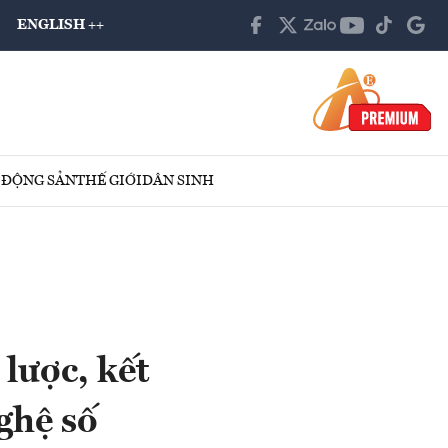
ENGLISH ++
 ĐỘNG SẢN
THẾ GIỚI
DÂN SINH
lược, kết
ghệ số