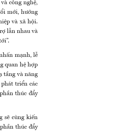
h và công nghệ,
đổi mới, hướng
iệp và xã hội.
rợ lẫn nhau và
ới”.
nhấn mạnh, lễ
ng quan hệ hợp
ạ tầng và năng
phát triển các
 phần thúc đẩy
 sẽ cùng kiến
p phần thúc đẩy