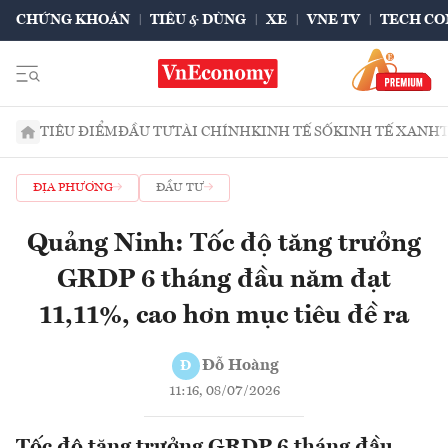
CHỨNG KHOÁN
TIÊU & DÙNG
XE
VNE TV
TECH CO
TIÊU ĐIỂM
ĐẦU TƯ
TÀI CHÍNH
KINH TẾ SỐ
KINH TẾ XANH
ĐỊA PHƯƠNG
ĐẦU TƯ
Quảng Ninh: Tốc độ tăng trưởng
GRDP 6 tháng đầu năm đạt
11,11%, cao hơn mục tiêu đề ra
Đỗ Hoàng
Đ
11:16, 08/07/2026
Tốc độ tăng trưởng GRDP 6 tháng đầu