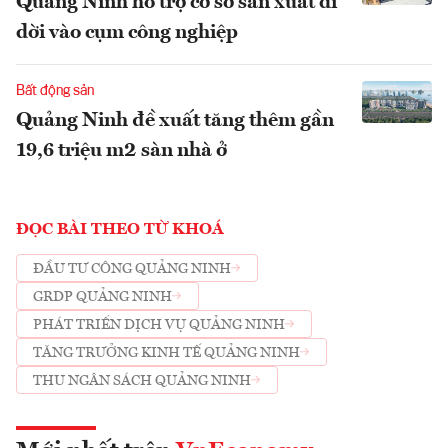
Quảng Ninh hỗ trợ cơ sở sản xuất di
dời vào cụm công nghiệp
Bất động sản
Quảng Ninh đề xuất tăng thêm gần
19,6 triệu m2 sàn nhà ở
ĐỌC BÀI THEO TỪ KHOÁ
ĐẦU TƯ CÔNG QUẢNG NINH
GRDP QUẢNG NINH
PHÁT TRIỂN DỊCH VỤ QUẢNG NINH
TĂNG TRƯỞNG KINH TẾ QUẢNG NINH
THU NGÂN SÁCH QUẢNG NINH