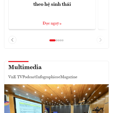
theo hệ sinh thái
k
Đọc ngay
Multimedia
VnE TV
Podcast
Infographics
eMagazine