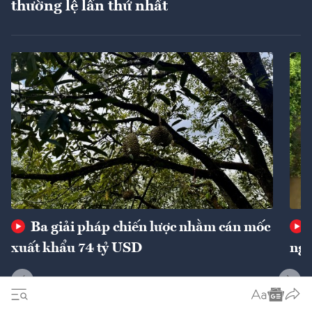
thường lệ lần thứ nhất
Ba giải pháp chiến lược nhằm cán mốc
xuất khẩu 74 tỷ USD
ngu