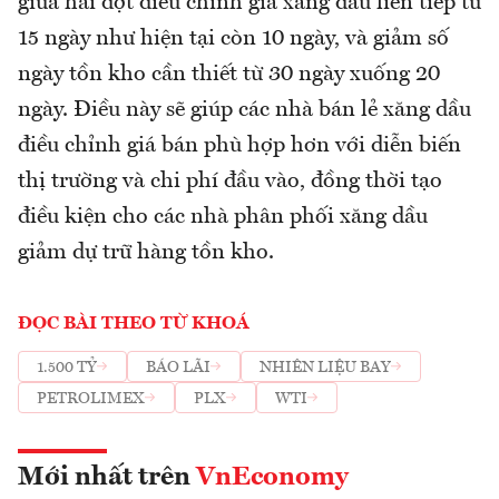
giữa hai đợt điều chỉnh giá xăng dầu liên tiếp từ
15 ngày như hiện tại còn 10 ngày, và giảm số
ngày tồn kho cần thiết từ 30 ngày xuống 20
ngày. Điều này sẽ giúp các nhà bán lẻ xăng dầu
điều chỉnh giá bán phù hợp hơn với diễn biến
thị trường và chi phí đầu vào, đồng thời tạo
điều kiện cho các nhà phân phối xăng dầu
giảm dự trữ hàng tồn kho.
ĐỌC BÀI THEO TỪ KHOÁ
1.500 TỶ
BÁO LÃI
NHIÊN LIỆU BAY
PETROLIMEX
PLX
WTI
Mới nhất trên
VnEconomy