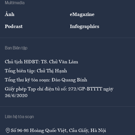
Bảo hiểm
Multimedia
Sự kiện
Nhân lực
Ảnh
eMagazine
Đẹp +
An sinh
Podcast
Infographics
Giải trí
Y tế
Nhà
Ban Biên tập
Ẩm thực
Chủ tịch HĐBT: TS. Chử Văn Lâm
Tổng biên tập: Chử Thị Hạnh
Tổng thư ký tòa soạn: Đào Quang Bính
Giấy phép Tạp chí điện tử số: 272/GP-BTTTT ngày
26/6/2020
Liên hệ tòa soạn
Số 96-98 Hoàng Quốc Việt, Cầu Giấy, Hà Nội