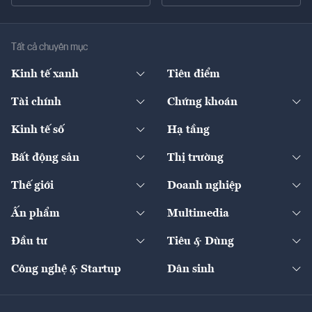
Tất cả chuyên mục
Kinh tế xanh
Tiêu điểm
Chuyển động xanh
Tài chính
Chứng khoán
Pháp lý
Ngân hàng
Doanh nghiệp niêm yết
Kinh tế số
Hạ tầng
Thương hiệu xanh
Thị trường vốn
Thị trường
Sản phẩm - Thị trường
Bất động sản
Thị trường
Diễn đàn
Thuế
Đầu tư
Tài sản số
Chính sách
Xuất nhập khẩu
Thế giới
Doanh nghiệp
Bảo hiểm
Quốc tế
Dịch vụ số
Thị trường
Khung pháp lý
Kinh tế
Chuyển động
Ấn phẩm
Multimedia
Khung pháp lý
Start-up
Dự án
Công nghiệp
Chuyển động 24h
Đối thoại
The Guide
Video
Đầu tư
Tiêu & Dùng
Quản trị số
Cafe BĐS
Thị trường
Kinh doanh
Kết nối
Tạp chí kinh tế Việt Nam
eMagazine
Nhà đầu tư
Du lịch
Công nghệ & Startup
Dân sinh
Tư vấn
Nông sản
Doanh nhân
Tư vấn Tiêu & Dùng
Infographics
Hạ tầng
Sức khỏe
Khung pháp lý
Doanh nghiệp
Địa phương
Thị trường