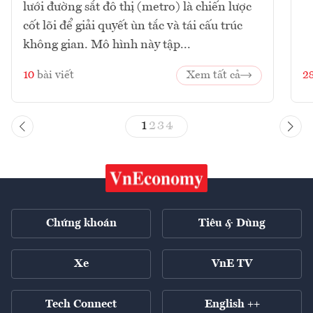
lưới đường sắt đô thị (metro) là chiến lược
cốt lõi để giải quyết ùn tắc và tái cấu trúc
không gian. Mô hình này tập...
10
bài viết
Xem tất cả
2
1
2
3
4
Chứng khoán
Tiêu & Dùng
Xe
VnE TV
Tech Connect
English ++