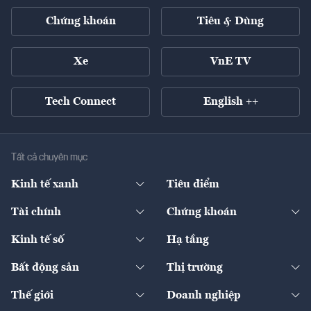
Chứng khoán
Tiêu & Dùng
Xe
VnE TV
Tech Connect
English ++
Tất cả chuyên mục
Kinh tế xanh
Tiêu điểm
Chuyển động xanh
Tài chính
Chứng khoán
Pháp lý
Ngân hàng
Doanh nghiệp niêm yết
Kinh tế số
Hạ tầng
Thương hiệu xanh
Thị trường vốn
Thị trường
Sản phẩm - Thị trường
Bất động sản
Thị trường
Diễn đàn
Thuế
Đầu tư
Tài sản số
Chính sách
Xuất nhập khẩu
Thế giới
Doanh nghiệp
Bảo hiểm
Quốc tế
Dịch vụ số
Thị trường
Khung pháp lý