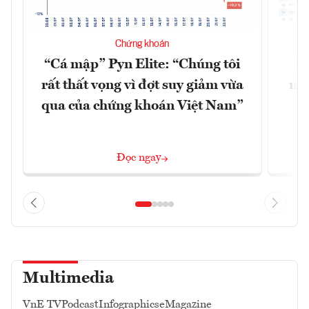
Chứng khoán
“Cá mập” Pyn Elite: “Chúng tôi
15
rất thất vọng vì đợt suy giảm vừa
mặt
qua của chứng khoán Việt Nam”
Đọc ngay
Multimedia
VnE TV
Podcast
Infographics
eMagazine