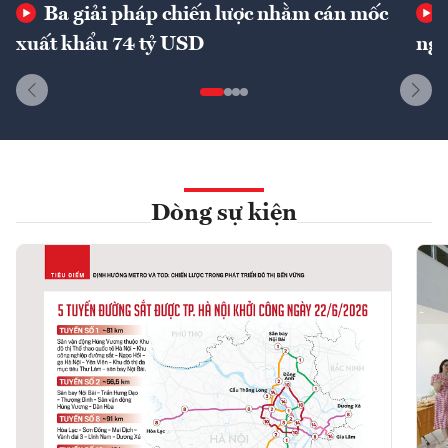
Ba giải pháp chiến lược nhằm cán mốc
xuất khẩu 74 tỷ USD
ngu
Dòng sự kiện