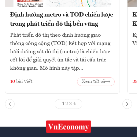
Định hướng metro và TOD chiến lược
K
trong phát triển đô thị bền vững
K
Phát triển đô thị theo định hướng giao
K
thông công cộng (TOD) kết hợp với mạng
V
lưới đường sắt đô thị (metro) là chiến lược
cốt lõi để giải quyết ùn tắc và tái cấu trúc
không gian. Mô hình này tập...
10
bài viết
Xem tất cả
2
1
2
3
4