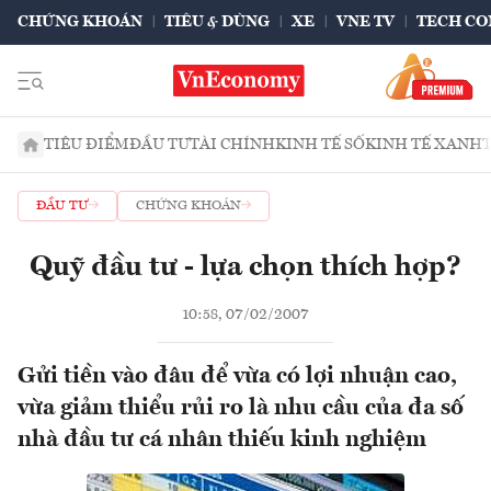
CHỨNG KHOÁN
TIÊU & DÙNG
XE
VNE TV
TECH CO
TIÊU ĐIỂM
ĐẦU TƯ
TÀI CHÍNH
KINH TẾ SỐ
KINH TẾ XANH
ĐẦU TƯ
CHỨNG KHOÁN
Quỹ đầu tư - lựa chọn thích hợp?
10:58, 07/02/2007
Gửi tiền vào đâu để vừa có lợi nhuận cao,
vừa giảm thiểu rủi ro là nhu cầu của đa số
nhà đầu tư cá nhân thiếu kinh nghiệm