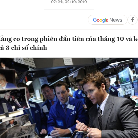
07:24, 02/10/2010
iằng co trong phiên đầu tiên của tháng 10 và k
ả 3 chỉ số chính