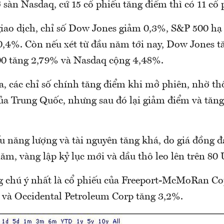
 ở sàn Nasdaq, cứ 15 cổ phiếu tăng điểm thì có 11 cổ
giao dịch, chỉ số Dow Jones giảm 0,3%, S&P 500 hạ
,4%. Còn nếu xét từ đầu năm tới nay, Dow Jones t
0 tăng 2,79% và Nasdaq cộng 4,48%.
, các chỉ số chính tăng điểm khi mở phiên, nhờ thô
của Trung Quốc, nhưng sau đó lại giảm điểm và tăng
 năng lượng và tài nguyên tăng khá, do giá đồng đ
ăm, vàng lập kỷ lục mới và dầu thô leo lên trên 8
g chú ý nhất là cổ phiếu của Freeport-McMoRan C
 và Occidental Petroleum Corp tăng 3,2%.