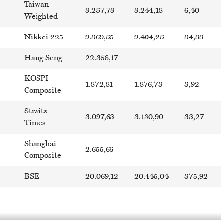
Taiwan
8.237,78
8.244,18
6,40
Weighted
Nikkei 225
9.369,35
9.404,23
34,88
Hang Seng
22.358,17
KOSPI
1.872,81
1.876,73
3,92
Composite
Straits
3.097,63
3.130,90
33,27
Times
Shanghai
2.655,66
Composite
BSE
20.069,12
20.445,04
375,92