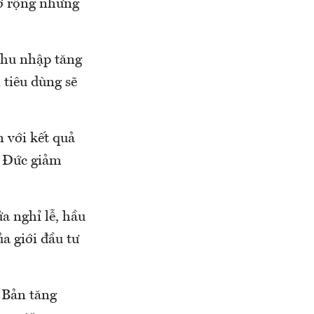
mở rộng nhưng
 thu nhập tăng
 tiêu dùng sẽ
 với kết quả
a Đức giảm
a nghỉ lễ, hầu
a giới đầu tư
t Bản tăng