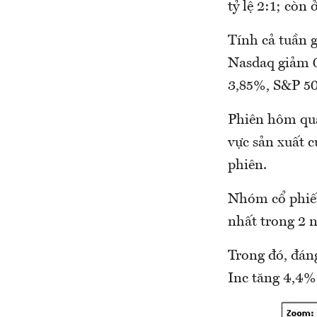
tỷ lệ 2:1; còn
Tính cả tuần 
Nasdaq giảm 0
3,85%, S&P 50
Phiên hôm qua
vực sản xuất 
phiên.
Nhóm cổ phiếu
nhất trong 2 n
Trong đó, đán
Inc tăng 4,4%