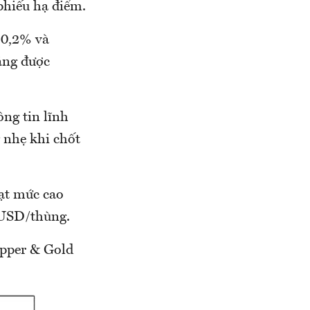
 phiếu hạ điểm.
 0,2% và
ăng được
ng tin lĩnh
 nhẹ khi chốt
ạt mức cao
0 USD/thùng.
opper & Gold