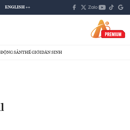
ENGLISH ++
 ĐỘNG SẢN
THẾ GIỚI
DÂN SINH
l