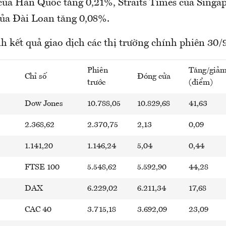
của Hàn Quốc tăng 0,21%, Straits Times của Singap
của Đài Loan tăng 0,08%.
h kết quả giao dịch các thị trường chính phiên 30/9
Phiên
Tăng/giả
Chỉ số
Đóng cửa
trước
(điểm)
Dow Jones
10.788,05
10.829,68
41,63
2.368,62
2.370,75
2,13
0,09
1.141,20
1.146,24
5,04
0,44
FTSE 100
5.548,62
5.592,90
44,28
DAX
6.229,02
6.211,34
17,68
CAC 40
3.715,18
3.692,09
23,09