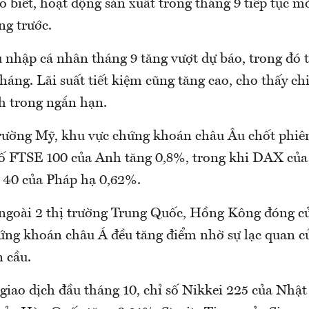
o biết, hoạt động sản xuất trong tháng 9 tiếp tục 
g trước.
u nhập cá nhân tháng 9 tăng vượt dự báo, trong đó
áng. Lãi suất tiết kiệm cũng tăng cao, cho thấy chi
 trong ngắn hạn.
trường Mỹ, khu vực chứng khoán châu Âu chốt phiên
số FTSE 100 của Anh tăng 0,8%, trong khi DAX củ
 40 của Pháp hạ 0,62%.
 ngoài 2 thị trường Trung Quốc, Hồng Kông đóng cử
hứng khoán châu Á đều tăng điểm nhờ sự lạc quan củ
n cầu.
giao dịch đầu tháng 10, chỉ số Nikkei 225 của Nhậ