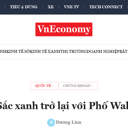
TIÊU & DÙNG
XE
VNE TV
TECH CONNECT
ÍNH
KINH TẾ SỐ
KINH TẾ XANH
THỊ TRƯỜNG
DOANH NGHIỆP
BẤT
QUỐC TẾ
CHỨNG KHOÁN
Sắc xanh trở lại với Phố Wal
Dương Lâm
D