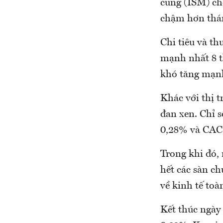
cung (ISM) ch
chậm hơn thán
Chi tiêu và th
mạnh nhất 8 th
khó tăng mạnh
Khác với thị 
đan xen. Chỉ 
0,28% và CAC
Trong khi đó,
hết các sàn c
về kinh tế toà
Kết thúc ngày 