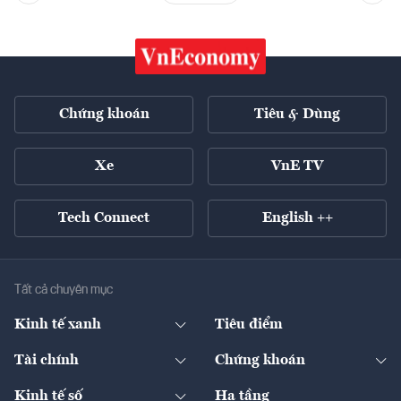
Chứng khoán
Tiêu & Dùng
Xe
VnE TV
Tech Connect
English ++
Tất cả chuyên mục
Kinh tế xanh
Tiêu điểm
Chuyển động xanh
Tài chính
Chứng khoán
Pháp lý
Ngân hàng
Doanh nghiệp niêm yết
Kinh tế số
Hạ tầng