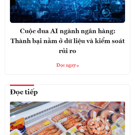
Cuộc đua AI ngành ngân hàng:
Thành bại nằm ở dữ liệu và kiểm soát
rủi ro
Đọc ngay
Đọc tiếp