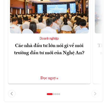
Doanh nghiệp
Các nhà đầu tư lớn nói gì về môi
TP.
trường đầu tư mới của Nghệ An?
soá
Đọc ngay