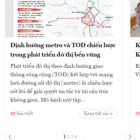
Định hướng metro và TOD chiến lược
K
trong phát triển đô thị bền vững
K
Phát triển đô thị theo định hướng giao
K
thông công cộng (TOD) kết hợp với mạng
V
lưới đường sắt đô thị (metro) là chiến lược
cốt lõi để giải quyết ùn tắc và tái cấu trúc
không gian. Mô hình này tập...
10
bài viết
Xem tất cả
2
1
2
3
4