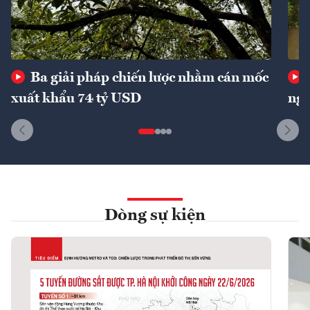
Ba giải pháp chiến lược nhằm cán mốc
xuất khẩu 74 tỷ USD
ngu
Dòng sự kiện