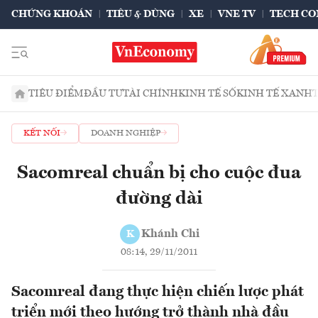
CHỨNG KHOÁN
TIÊU & DÙNG
XE
VNE TV
TECH CO
TIÊU ĐIỂM
ĐẦU TƯ
TÀI CHÍNH
KINH TẾ SỐ
KINH TẾ XANH
KẾT NỐI
DOANH NGHIỆP
Sacomreal chuẩn bị cho cuộc đua
đường dài
Khánh Chi
K
08:14, 29/11/2011
Sacomreal đang thực hiện chiến lược phát
triển mới theo hướng trở thành nhà đầu