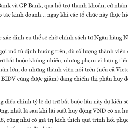
ank và GP Bank, qua hỗ trợ thanh khoản, cử nhân 
 tác kinh doanh… ngay khi các tổ chức này thực hiệ
ệc xác định cụ thể sẽ chờ chính sách từ Ngân hàng 
 gợi mở từ định hướng trên, dù số lượng thành viên
trữ bắt buộc không nhiều, nhưng phạm vi lượng tiền
phận lớn, do những thành viên nói trên (nếu cả Vie
 BIDV cùng được giảm) đang chiếm thị phần huy đ
 điều chỉnh tỷ lệ dự trữ bắt buộc lần này dự kiến s
ường, nhất là sau khi lãi suất huy động VND có xu h
, cũng như có giá trị kích thích quá trình hồi phụ