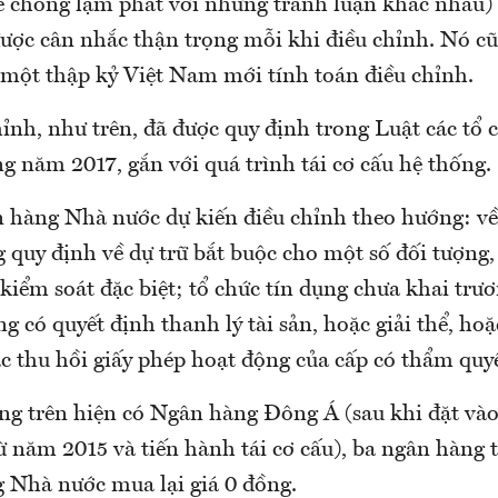
để chống lạm phát với những tranh luận khác nhau) 
ược cân nhắc thận trọng mỗi khi điều chỉnh. Nó cũ
n một thập kỷ Việt Nam mới tính toán điều chỉnh.
ỉnh, như trên, đã được quy định trong Luật các tổ 
ng năm 2017, gắn với quá trình tái cơ cấu hệ thống.
 hàng Nhà nước dự kiến điều chỉnh theo hướng: về 
 quy định về dự trữ bắt buộc cho một số đối tượng
kiểm soát đặc biệt; tổ chức tín dụng chưa khai trư
ng có quyết định thanh lý tài sản, hoặc giải thể, ho
c thu hồi giấy phép hoạt động của cấp có thẩm quy
g trên hiện có Ngân hàng Đông Á (sau khi đặt vào
từ năm 2015 và tiến hành tái cơ cấu), ba ngân hàng
Nhà nước mua lại giá 0 đồng.