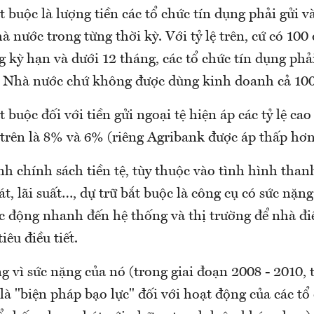
t buộc là lượng tiền các tổ chức tín dụng phải gửi và
nước trong từng thời kỳ. Với tỷ lệ trên, cứ có 100 
 kỳ hạn và dưới 12 tháng, các tổ chức tín dụng phải
 Nhà nước chứ không được dùng kinh doanh cả 100
t buộc đối với tiền gửi ngoại tệ hiện áp các tỷ lệ ca
trên là 8% và 6% (riêng Agribank được áp thấp hơn
nh chính sách tiền tệ, tùy thuộc vào tình hình tha
t, lãi suất…, dự trữ bắt buộc là công cụ có sức nặn
ác động nhanh đến hệ thống và thị trường để nhà đi
iêu điều tiết.
g vì sức nặng của nó (trong giai đoạn 2008 - 2010,
à "biện pháp bạo lực" đối với hoạt động của các tổ