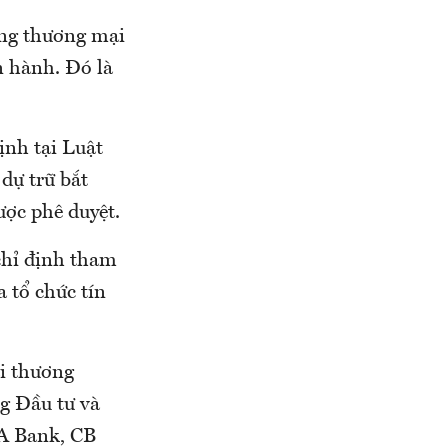
ng thương mại
n hành. Đó là
định tại Luật
dự trữ bắt
ược phê duyệt.
 chỉ định tham
a tổ chức tín
i thương
g Đầu tư và
gA Bank, CB