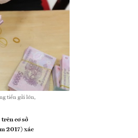
g tiền gửi lớn,
 trên cơ sở
ăm 2017) xác