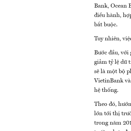
Bank, Ocean B
điều hành, hợp
bắt buộc.
Tuy nhiên, vi
Bước đầu, với
giảm tỷ lệ dữ 
sẽ là một bộ 
VietinBank và
hệ thống.
Theo đó, hướng
lớn tới thị tr
trong năm 2018