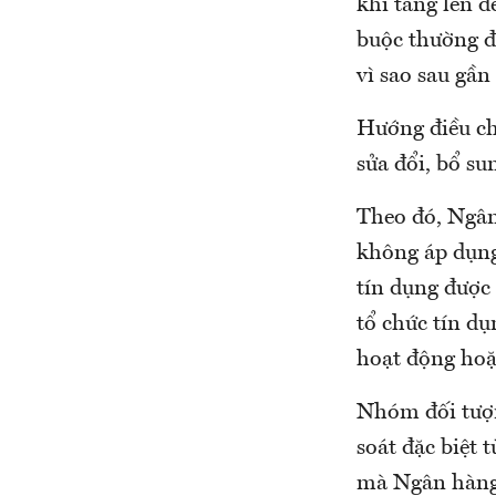
khi tăng lên 
buộc thường đ
vì sao sau gầ
Hướng điều ch
sửa đổi, bổ su
Theo đó, Ngân
không áp dụng
tín dụng được 
tổ chức tín dụ
hoạt động hoặ
Nhóm đối tượn
soát đặc biệt 
mà Ngân hàng 