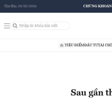
Thứ Bảy, 08/08/2026
CHỨNG KHOÁN
TIÊU ĐIỂM
ĐẦU TƯ
TÀI CH
Sau gần t