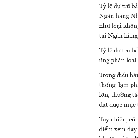
Tỷ lệ dự trữ bắ
Ngân hàng Nhà 
như loại không
tại Ngân hàng
Tỷ lệ dự trữ bắ
ứng phân loại 
Trong điều hà
thống, lạm phá
lớn, thường t
đạt được mục t
Tuy nhiên, cũn
điểm xem đây l