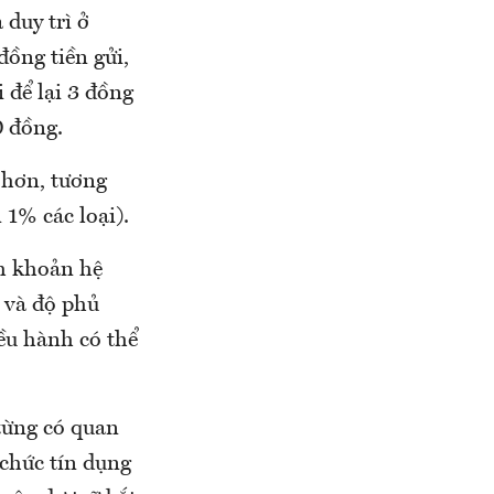
 duy trì ở
đồng tiền gửi,
 để lại 3 đồng
 đồng.
o hơn, tương
 1% các loại).
nh khoản hệ
g và độ phủ
ều hành có thể
 từng có quan
 chức tín dụng