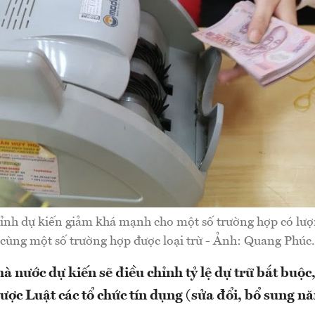
nh dự kiến giảm khá mạnh cho một số trường hợp có lượn
cùng một số trường hợp được loại trừ - Ảnh: Quang Phúc.
nước dự kiến sẽ điều chỉnh tỷ lệ dự trữ bắt buộc,
ược Luật các tổ chức tín dụng (sửa đổi, bổ sung n