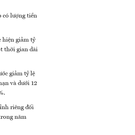
 có lượng tiền
c hiện giảm tỷ
t thời gian dài
ớc giảm tỷ lệ
hạn và dưới 12
%.
ỉnh riêng đối
 trong năm