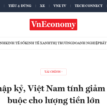
TIÊU & DÙNG
XE
VNE TV
TECH CONNECT
ÍNH
KINH TẾ SỐ
KINH TẾ XANH
THỊ TRƯỜNG
DOANH NGHIỆP
BẤT
TÀI CHÍNH
hập kỷ, Việt Nam tính giảm 
buộc cho lượng tiền lớn