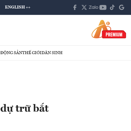
ENGLISH ++
 ĐỘNG SẢN
THẾ GIỚI
DÂN SINH
dự trữ bắt