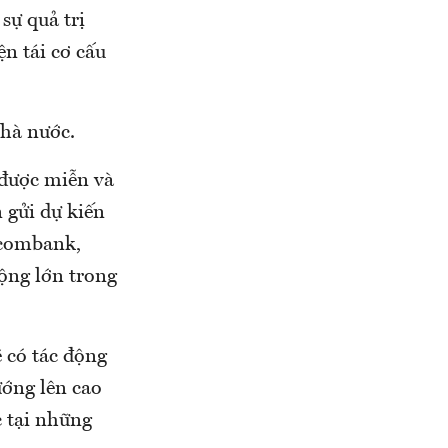
sự quả trị
n tái cơ cấu
Nhà nước.
 được miễn và
 gửi dự kiến
tcombank,
ộng lớn trong
ẽ có tác động
ướng lên cao
c tại những