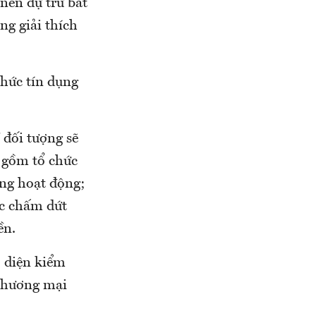
nên dự trữ bắt
ng giải thích
chức tín dụng
đối tượng sẽ
, gồm tổ chức
ơng hoạt động;
ặc chấm dứt
ền.
 diện kiểm
 thương mại