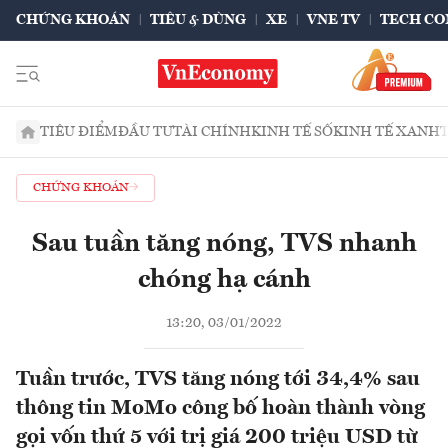
CHỨNG KHOÁN
TIÊU & DÙNG
XE
VNE TV
TECH CO
TIÊU ĐIỂM
ĐẦU TƯ
TÀI CHÍNH
KINH TẾ SỐ
KINH TẾ XANH
CHỨNG KHOÁN
Sau tuần tăng nóng, TVS nhanh
chóng hạ cánh
13:20, 03/01/2022
Tuần trước, TVS tăng nóng tới 34,4% sau
thông tin MoMo công bố hoàn thành vòng
gọi vốn thứ 5 với trị giá 200 triệu USD từ