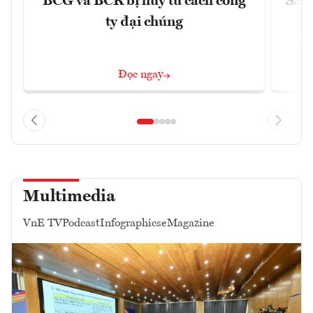
BCG và BCR bị hủy tư cách công
SSI 
ty đại chúng
2/
Đọc ngay
Multimedia
VnE TV
Podcast
Infographics
eMagazine