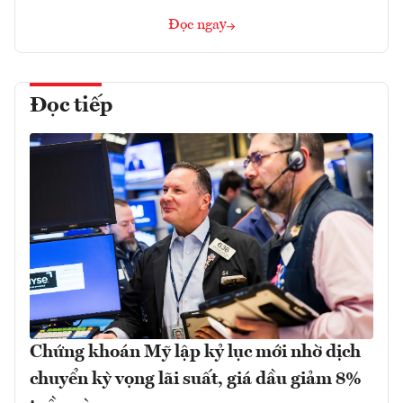
Đọc ngay
Đọc tiếp
Chứng khoán Mỹ lập kỷ lục mới nhờ dịch
chuyển kỳ vọng lãi suất, giá dầu giảm 8%