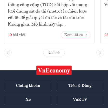
thông công cộng (TOD) kết hợp với mạng
V
lưới đường sắt đô thị (metro) là chiến lược
cốt lõi để giải quyết ùn tắc và tái cấu trúc
không gian. Mô hình này tập...
10
bài viết
Xem tất cả
2
1
2
3
4
Chứng khoán
Tiêu & Dùng
Xe
VnE TV