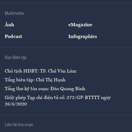
Khung pháp lý
Doanh nghiệp
Địa phương
Thị trường
Bảo hiểm
Multimedia
Sự kiện
Nhân lực
Ảnh
eMagazine
Đẹp +
An sinh
Podcast
Infographics
Giải trí
Y tế
Nhà
Ban Biên tập
Ẩm thực
Chủ tịch HĐBT: TS. Chử Văn Lâm
Tổng biên tập: Chử Thị Hạnh
Tổng thư ký tòa soạn: Đào Quang Bính
Giấy phép Tạp chí điện tử số: 272/GP-BTTTT ngày
26/6/2020
Liên hệ tòa soạn