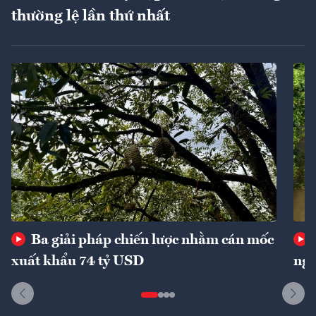
thường lệ lần thứ nhất
Ba giải pháp chiến lược nhằm cán mốc
xuất khẩu 74 tỷ USD
ngu