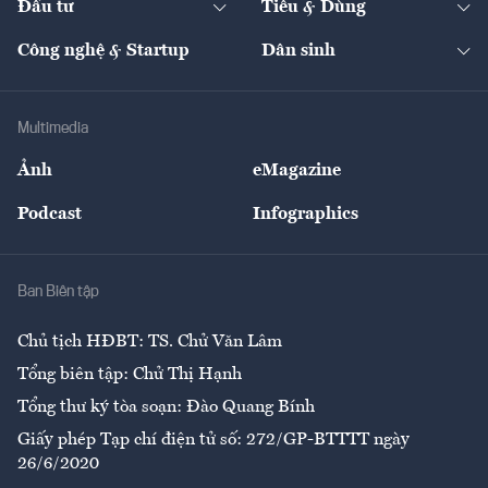
Đầu tư
Tiêu & Dùng
Quản trị số
Cafe BĐS
Thị trường
Kinh doanh
Kết nối
Tạp chí kinh tế Việt Nam
eMagazine
Nhà đầu tư
Du lịch
Công nghệ & Startup
Dân sinh
Tư vấn
Nông sản
Doanh nhân
Tư vấn Tiêu & Dùng
Infographics
Hạ tầng
Sức khỏe
Khung pháp lý
Doanh nghiệp
Địa phương
Thị trường
Bảo hiểm
Multimedia
Sự kiện
Nhân lực
Ảnh
eMagazine
Đẹp +
An sinh
Podcast
Infographics
Giải trí
Y tế
Nhà
Ban Biên tập
Ẩm thực
Chủ tịch HĐBT: TS. Chử Văn Lâm
Tổng biên tập: Chử Thị Hạnh
Tổng thư ký tòa soạn: Đào Quang Bính
Giấy phép Tạp chí điện tử số: 272/GP-BTTTT ngày
26/6/2020