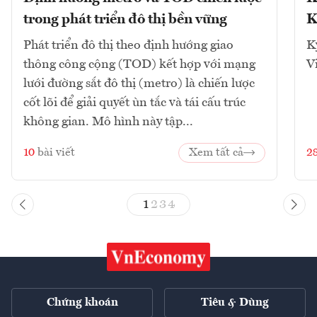
trong phát triển đô thị bền vững
K
Phát triển đô thị theo định hướng giao
K
thông công cộng (TOD) kết hợp với mạng
V
lưới đường sắt đô thị (metro) là chiến lược
cốt lõi để giải quyết ùn tắc và tái cấu trúc
không gian. Mô hình này tập...
10
bài viết
Xem tất cả
2
1
2
3
4
Chứng khoán
Tiêu & Dùng