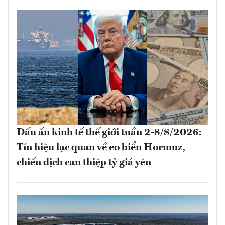
Dấu ấn kinh tế thế giới tuần 2-8/8/2026:
Tín hiệu lạc quan về eo biển Hormuz,
chiến dịch can thiệp tỷ giá yên