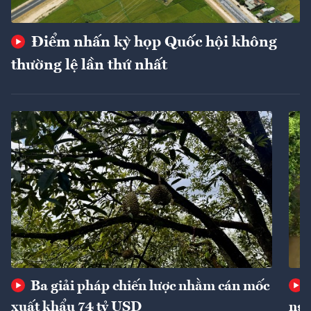
Điểm nhấn kỳ họp Quốc hội không
thường lệ lần thứ nhất
Ba giải pháp chiến lược nhằm cán mốc
xuất khẩu 74 tỷ USD
ngu