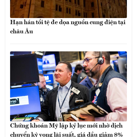
Hạn hán tồi tệ đe dọa nguồn cung điện tại
châu Âu
Chứng khoán Mỹ lập kỷ lục mới nhờ dịch
chuyển kỳ vọng lãi suất, giá dầu giảm 8%