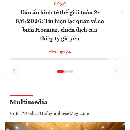
Thế giới
Dấu ấn kinh tế thế giới tuần 2-
Ira
8/8/2026: Tín hiệu lạc quan về eo
biển Hormuz, chiến dịch can
thiệp tỷ giá yên
Đọc ngay
Multimedia
VnE TV
Podcast
Infographics
eMagazine