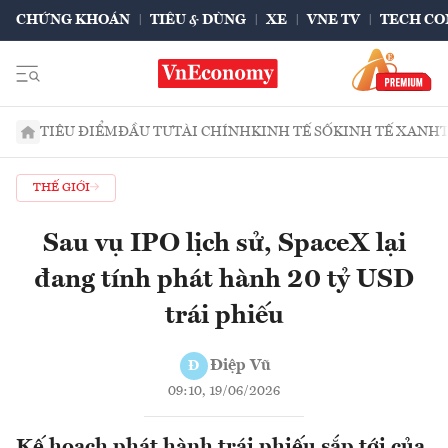
CHỨNG KHOÁN
TIÊU & DÙNG
XE
VNE TV
TECH CO
TIÊU ĐIỂM
ĐẦU TƯ
TÀI CHÍNH
KINH TẾ SỐ
KINH TẾ XANH
THẾ GIỚI
Sau vụ IPO lịch sử, SpaceX lại
đang tính phát hành 20 tỷ USD
trái phiếu
Điệp Vũ
Đ
09:10, 19/06/2026
Kế hoạch phát hành trái phiếu sắp tới của