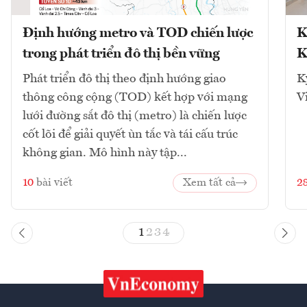
Định hướng metro và TOD chiến lược
K
trong phát triển đô thị bền vững
K
Phát triển đô thị theo định hướng giao
K
thông công cộng (TOD) kết hợp với mạng
V
lưới đường sắt đô thị (metro) là chiến lược
cốt lõi để giải quyết ùn tắc và tái cấu trúc
không gian. Mô hình này tập...
10
bài viết
Xem tất cả
2
1
2
3
4