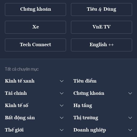
Chứng khoán
Tiêu & Dùng
Xe
VnE TV
Tech Connect
English ++
Tất cả chuyên mục
Kinh tế xanh
Tiêu điểm
Chuyển động xanh
Tài chính
Chứng khoán
Pháp lý
Ngân hàng
Doanh nghiệp niêm yết
Kinh tế số
Hạ tầng
Thương hiệu xanh
Thị trường vốn
Thị trường
Sản phẩm - Thị trường
Bất động sản
Thị trường
Diễn đàn
Thuế
Đầu tư
Tài sản số
Chính sách
Xuất nhập khẩu
Thế giới
Doanh nghiệp
Bảo hiểm
Quốc tế
Dịch vụ số
Thị trường
Khung pháp lý