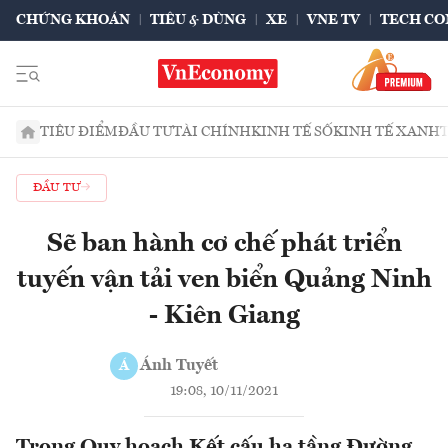
CHỨNG KHOÁN
TIÊU & DÙNG
XE
VNE TV
TECH CO
TIÊU ĐIỂM
ĐẦU TƯ
TÀI CHÍNH
KINH TẾ SỐ
KINH TẾ XANH
ĐẦU TƯ
Sẽ ban hành cơ chế phát triển
tuyến vận tải ven biển Quảng Ninh
- Kiên Giang
Ánh Tuyết
Á
19:08, 10/11/2021
Trong Quy hoạch Kết cấu hạ tầng Đường