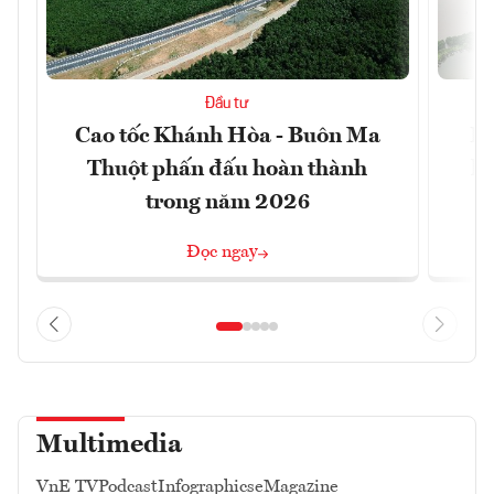
Đầu tư
Cao tốc Khánh Hòa - Buôn Ma
Hả
Thuột phấn đấu hoàn thành
kị
trong năm 2026
Đọc ngay
Multimedia
VnE TV
Podcast
Infographics
eMagazine