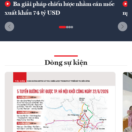
Ba giải pháp chiến lược nhằm cán mốc
xuất khẩu 74 tỷ USD
ngu
Dòng sự kiện