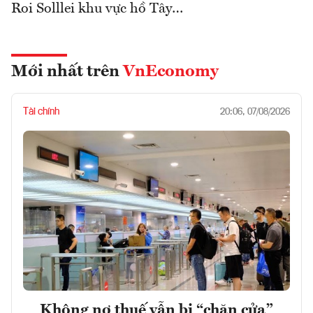
Roi Solllei khu vực hồ Tây…
Mới nhất trên
VnEconomy
Tài chính
20:06, 07/08/2026
Không nợ thuế vẫn bị “chặn cửa”