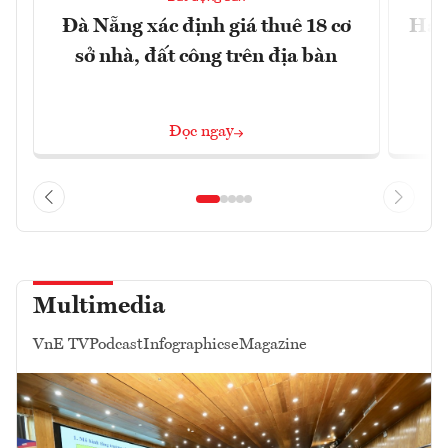
Đà Nẵng xác định giá thuê 18 cơ
Hài 
sở nhà, đất công trên địa bàn
Đọc ngay
Multimedia
VnE TV
Podcast
Infographics
eMagazine