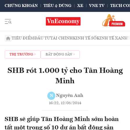
CHỨNG KHOÁN
TIÊU & DÙNG
XE
VNE TV
TECH CO
TIÊU ĐIỂM
ĐẦU TƯ
TÀI CHÍNH
KINH TẾ SỐ
KINH TẾ XANH
THỊ TRƯỜNG
BẤT ĐỘNG SẢN
SHB rót 1.000 tỷ cho Tân Hoàng
Minh
Nguyên Anh
N
16:22, 12/05/2014
SHB sẽ giúp Tân Hoàng Minh sớm hoàn
tất một trong số 10 dự án bất động sản