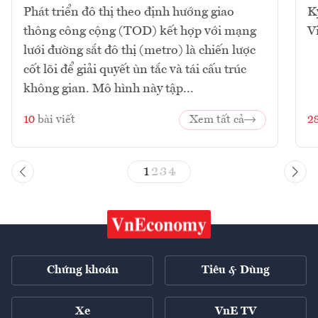
Phát triển đô thị theo định hướng giao
K
thông công cộng (TOD) kết hợp với mạng
V
lưới đường sắt đô thị (metro) là chiến lược
cốt lõi để giải quyết ùn tắc và tái cấu trúc
không gian. Mô hình này tập...
10
bài viết
Xem tất cả
2
1
2
3
4
Chứng khoán
Tiêu & Dùng
Xe
VnE TV