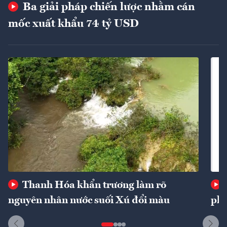
Ba giải pháp chiến lược nhằm cán
mốc xuất khẩu 74 tỷ USD
Thanh Hóa khẩn trương làm rõ
nguyên nhân nước suối Xú đổi màu
phí