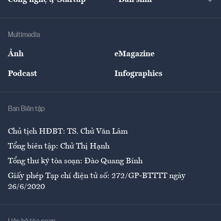
Công nghệ & Startup
Dân sinh
Tư vấn
Nông sản
Doanh nhân
Tư vấn Tiêu & Dùng
Infographics
Hạ tầng
Sức khỏe
Khung pháp lý
Doanh nghiệp
Địa phương
Thị trường
Bảo hiểm
Multimedia
Sự kiện
Nhân lực
Ảnh
eMagazine
Đẹp +
An sinh
Podcast
Infographics
Giải trí
Y tế
Nhà
Ban Biên tập
Ẩm thực
Chủ tịch HĐBT: TS. Chử Văn Lâm
Tổng biên tập: Chử Thị Hạnh
Tổng thư ký tòa soạn: Đào Quang Bính
Giấy phép Tạp chí điện tử số: 272/GP-BTTTT ngày
26/6/2020