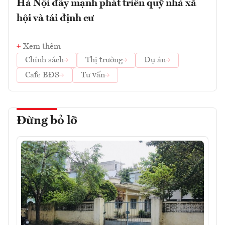
Hà Nội đẩy mạnh phát triển quỹ nhà xã
hội và tái định cư
Xem thêm
Chính sách
Thị trường
Dự án
Cafe BĐS
Tư vấn
Đừng bỏ lỡ