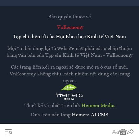
Bản quyền thuộc về
VnEconomy
Tạp chí điện tử của Hội Khoa học Kinh tế Việt Nam
Mọi tin bài đăng lại từ website này phải có sự chấp thuận
bằng văn bản của
Tạp chí Kinh tế Việt Nam - VnEconomy
Các trang liên kết ra ngoài sẽ được mở ra ở cửa sổ mới.
VnEconomy không chịu trách nhiệm nội dung các trang
ngoài.
Thiết kế và phát triển bởi
Hemera Media
Dựa trên nền tảng
Hemera AI CMS