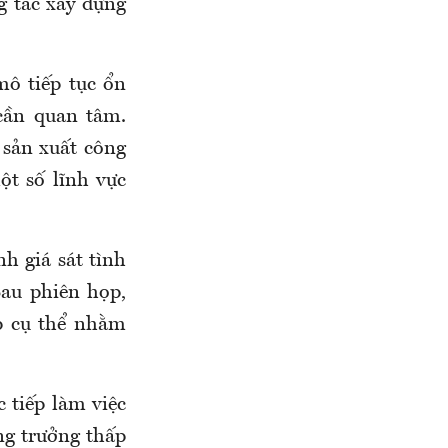
g tác xây dựng
mô tiếp tục ổn
cần quan tâm.
 sản xuất công
ột số lĩnh vực
h giá sát tình
Sau phiên họp,
p cụ thể nhằm
 tiếp làm việc
ng trưởng thấp