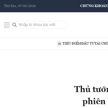
Thứ Sáu, 07/08/2026
CHỨNG KHOÁN
TIÊU ĐIỂM
ĐẦU TƯ
TÀI CH
Thủ tướ
phiên