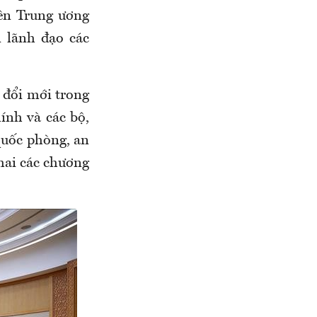
ên Trung ương
 lãnh đạo các
 đổi mới trong
ính và các bộ,
quốc phòng, an
khai các chương