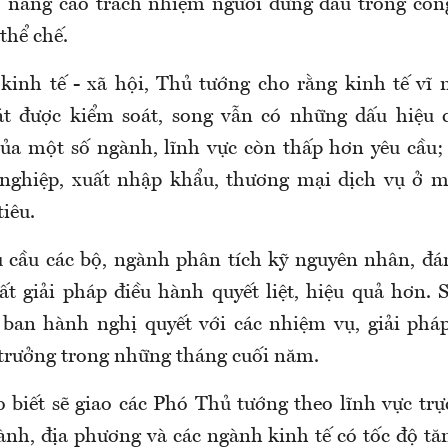
 nâng cao trách nhiệm người đứng đầu trong côn
thể chế.
 kinh tế - xã hội, Thủ tướng cho rằng kinh tế vĩ 
át được kiểm soát, song vẫn có những dấu hiệu 
ủa một số ngành, lĩnh vực còn thấp hơn yêu cầu;
nghiệp, xuất nhập khẩu, thương mại dịch vụ ở m
iêu.
 cầu các bộ, ngành phân tích kỹ nguyên nhân, đán
ất giải pháp điều hành quyết liệt, hiệu quả hơn. 
 ban hành nghị quyết với các nhiệm vụ, giải phá
 trưởng trong những tháng cuối năm.
 biết sẽ giao các Phó Thủ tướng theo lĩnh vực trực
gành, địa phương và các ngành kinh tế có tốc độ tă