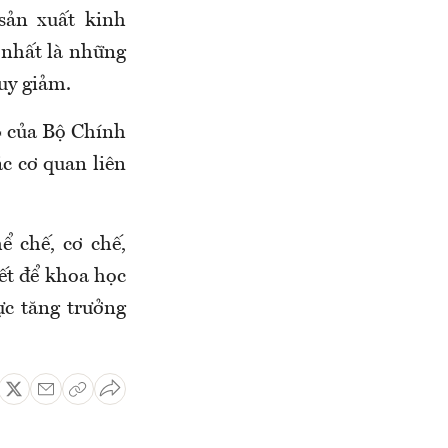
sản xuất kinh
 nhất là những
uy giảm.
4 của Bộ Chính
c cơ quan liên
 chế, cơ chế,
iết để khoa học
ực tăng trưởng