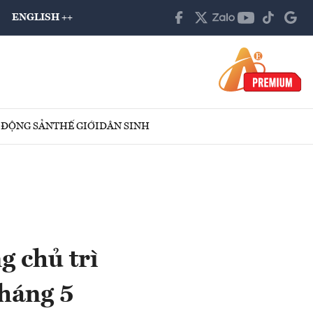
ENGLISH ++
 ĐỘNG SẢN
THẾ GIỚI
DÂN SINH
 chủ trì
háng 5