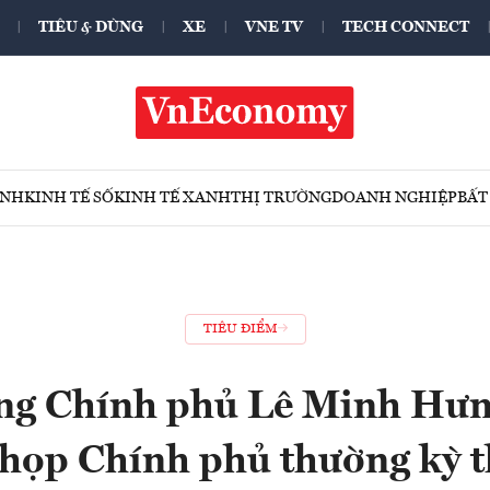
TIÊU & DÙNG
XE
VNE TV
TECH CONNECT
ÍNH
KINH TẾ SỐ
KINH TẾ XANH
THỊ TRƯỜNG
DOANH NGHIỆP
BẤT
TIÊU ĐIỂM
ng Chính phủ Lê Minh Hưng
 họp Chính phủ thường kỳ t