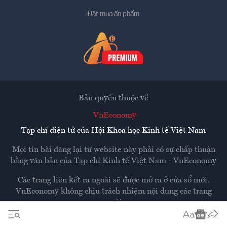
Đặt mua ấn phẩm
Bản quyền thuộc về
VnEconomy
Tạp chí điện tử của Hội Khoa học Kinh tế Việt Nam
Mọi tin bài đăng lại từ website này phải có sự chấp thuận
bằng văn bản của
Tạp chí Kinh tế Việt Nam - VnEconomy
Các trang liên kết ra ngoài sẽ được mở ra ở cửa sổ mới.
VnEconomy không chịu trách nhiệm nội dung các trang
ngoài.