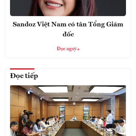
Sandoz Việt Nam có tân Tổng Giám
đốc
Đọc ngay
Đọc tiếp