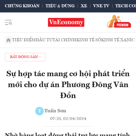
CHỨNG KHOÁN
TIÊU & DÙNG
XE
VNE TV
TECH CO
TIÊU ĐIỂM
ĐẦU TƯ
TÀI CHÍNH
KINH TẾ SỐ
KINH TẾ XANH
BẤT ĐỘNG SẢN
Sự hợp tác mang cơ hội phát triển
mới cho dự án Phương Đông Vân
Đồn
Tuấn Sơn
T
07:28, 02/04/2024
Nhờ hàng loạt động thái trợ lực mang tính