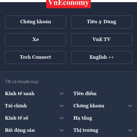
Chứng khoán
Tiêu & Dùng
Xe
VnE TV
Tech Connect
English ++
Tất cả chuyên mục
Kinh tế xanh
Tiêu điểm
Chuyển động xanh
Tài chính
Chứng khoán
Pháp lý
Ngân hàng
Doanh nghiệp niêm yết
Kinh tế số
Hạ tầng
Thương hiệu xanh
Thị trường vốn
Thị trường
Sản phẩm - Thị trường
Bất động sản
Thị trường
Diễn đàn
Thuế
Đầu tư