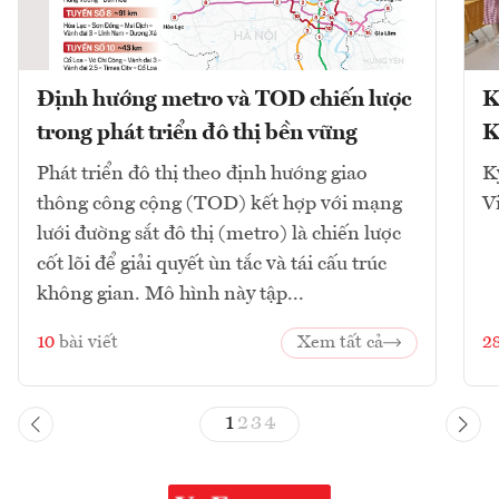
Định hướng metro và TOD chiến lược
K
trong phát triển đô thị bền vững
K
Phát triển đô thị theo định hướng giao
K
thông công cộng (TOD) kết hợp với mạng
V
lưới đường sắt đô thị (metro) là chiến lược
cốt lõi để giải quyết ùn tắc và tái cấu trúc
không gian. Mô hình này tập...
10
bài viết
Xem tất cả
2
1
2
3
4