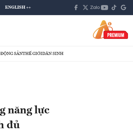
ENGLISH ++
 ĐỘNG SẢN
THẾ GIỚI
DÂN SINH
g năng lực
nh đủ