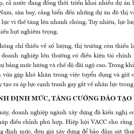
, cả nước đang đồng thời triển khai nhiều dự án h
 Nam, sân bay, cảng biển đến những dự án đô thị v
lực vì thế tăng lên nhanh chóng. Tuy nhiên, lực l
hiếu hụt nghiêm trọng.
hông chỉ thiếu về số lượng, thị trường còn thiếu l
 doanh nghiệp lớn thường có điều kiện tài chính 
sự bằng mức lương và chế độ đãi ngộ cao. Trong khi
 vừa gặp khó khăn trong việc tuyển dụng và giữ 
 tạo ra áp lực cạnh tranh gay gắt về nhân lực tron
NH ĐỊNH MỨC, TĂNG CƯỜNG ĐÀO TẠO
 này, doanh nghiệp ngành xây dựng đã kiến nghị c
háp điều chỉnh phù hợp. Hiệp hội VACC cho rằng
g định mức, đơn giá xây dựng để bảo đảm sát thự