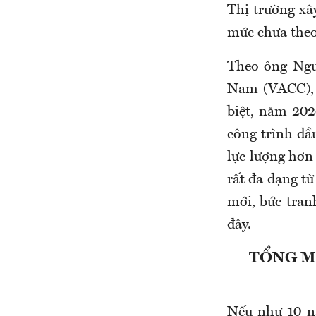
Thị trường xâ
mức chưa theo 
Theo ông Ngu
Nam (VACC), 
biệt, năm 202
công trình đầu
lực lượng hơn
rất đa dạng từ
mới, bức tran
đây.
TỔNG M
Nếu như 10 nă