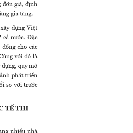
 đơn giá, định
àng gia tăng.
xây dựng Việt
 cả nước. Đặc
ỷ đồng cho các
 Cùng với đó là
y dựng, quy mô
cảnh phát triển
i so với trước
 TẾ THI
rạng nhiều nhà