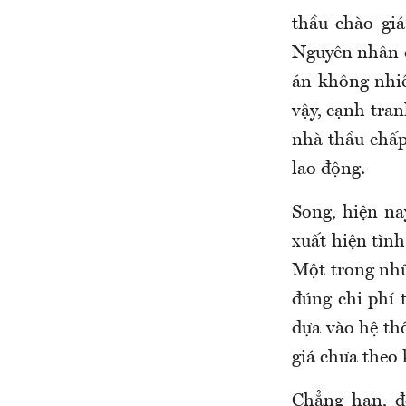
thầu chào giá
Nguyên nhân c
án không nhiề
vậy, cạnh tran
nhà thầu chấp
lao động.
Song, hiện na
xuất hiện tìn
Một trong nhữ
đúng chi phí t
dựa vào hệ th
giá chưa theo 
Chẳng hạn, đ