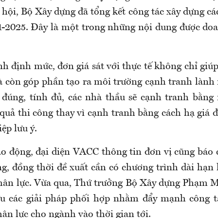
hội, Bộ Xây dựng đã tổng kết công tác xây dựng cá
1-2025. Đây là một trong những nội dung được do
.
nh định mức, đơn giá sát với thực tế không chỉ gi
à còn góp phần tạo ra môi trường cạnh tranh lành
 đúng, tính đủ, các nhà thầu sẽ cạnh tranh bằng 
 quả thi công thay vì cạnh tranh bằng cách hạ giá
iệp lưu ý.
lao động, đại diện VACC thông tin đơn vị cũng báo
g, đồng thời đề xuất cần có chương trình dài hạn 
hân lực. Vừa qua, Thứ trưởng Bộ Xây dựng Phạm 
ứu các giải pháp phối hợp nhằm đẩy mạnh công tá
ân lực cho ngành vào thời gian tới.