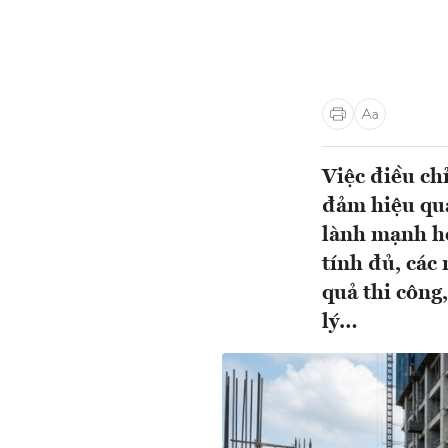
Việc điều ch
đảm hiệu quả
lành mạnh hơ
tính đủ, các
quả thi công
lý…