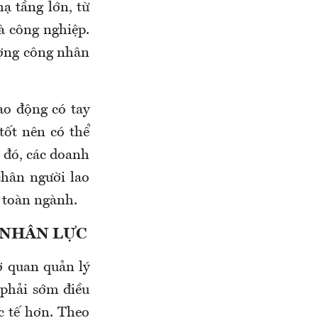
ạ tầng lớn, từ
à công nghiệp.
ượng công nhân
ao động có tay
tốt nên có thể
 đó, các doanh
chân người lao
g toàn ngành.
 NHÂN LỰC
ơ quan quản lý
 phải sớm điều
c tế hơn. Theo