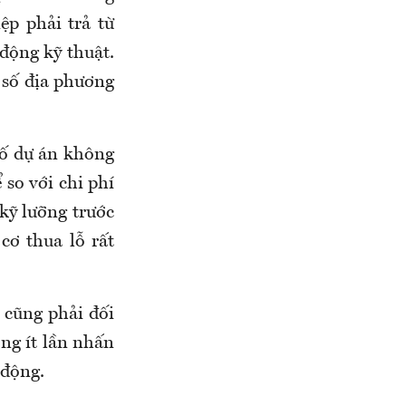
ệp phải trả từ
 động kỹ thuật.
t số địa phương
số dự án không
 so với chi phí
kỹ lưỡng trước
cơ thua lỗ rất
 cũng phải đối
ng ít lần nhấn
 động.