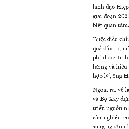
lãnh đạo Hiệp 
giai đoạn 202
biệt quan tâm
“Việc điều chỉ
quả đầu tư, m
phí được tính
lượng và hiệu
hợp lý”, ông H
Ngoài ra, về 
và Bộ Xây dựn
triển nguồn n
cầu nghiên c
sung nguồn nh