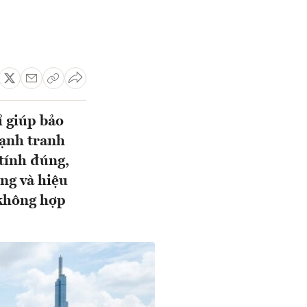
ỉ giúp bảo
cạnh tranh
 tính đúng,
ợng và hiệu
 không hợp