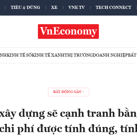
TIÊU & DÙNG
XE
VNE TV
TECH CONNECT
ÍNH
KINH TẾ SỐ
KINH TẾ XANH
THỊ TRƯỜNG
DOANH NGHIỆP
BẤT
BẤT ĐỘNG SẢN
xây dựng sẽ cạnh tranh bằn
chi phí được tính đúng, tí