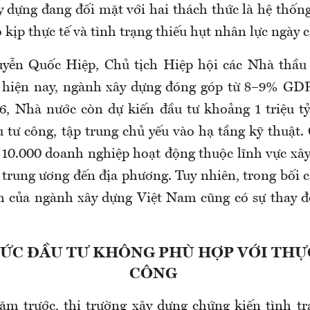
y dựng đang đối mặt với hai thách thức là hệ thống
kịp thực tế và tình trạng thiếu hụt nhân lực ngày c
yễn Quốc Hiệp, Chủ tịch Hiệp hội các Nhà thầu 
hiện nay, ngành xây dựng đóng góp từ 8–9% GDP
6, Nhà nước còn dự kiến đầu tư khoảng 1 triệu t
 tư công, tập trung chủ yếu vào hạ tầng kỹ thuật.
 10.000 doanh nghiệp hoạt động thuộc lĩnh vực xâ
 trung ương đến địa phương. Tuy nhiên, trong bối 
h của ngành xây dựng Việt Nam cũng có sự thay đổ
ỨC ĐẦU TƯ KHÔNG PHÙ HỢP VỚI THỰC
CÔNG
m trước, thị trường xây dựng chứng kiến tình t