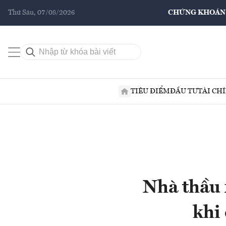
Thứ Sáu, 07/08/2026
CHỨNG KHOÁN
TIÊU ĐIỂM
ĐẦU TƯ
TÀI CH
Nhà thầu 
khi 