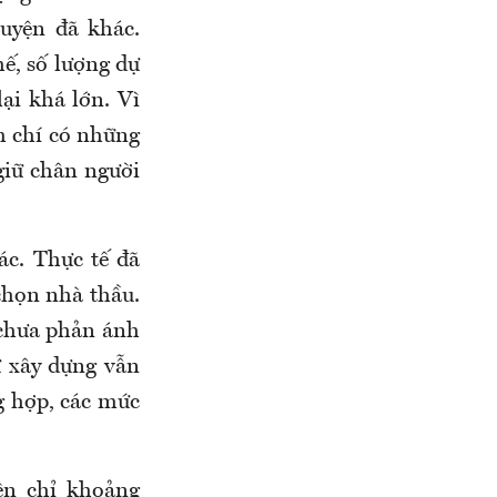
huyện đã khác.
ế, số lượng dự
ại khá lớn. Vì
ậm chí có những
giữ chân người
ác. Thực tế đã
chọn nhà thầu.
 chưa phản ánh
tư xây dựng vẫn
g hợp, các mức
ện chỉ khoảng