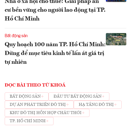
Nhà ở xã hội cho thuê: Giải pháp an
cư bền vững cho người lao động tại TP.
Hồ Chí Minh
Bất động sản
Quy hoạch 100 năm TP. Hồ Chí Minh:
Đừng để mục tiêu kinh tế lấn át giá trị
tự nhiên
ĐỌC BÀI THEO TỪ KHOÁ
BẤT ĐỘNG SẢN
ĐẦU TƯ BẤT ĐỘNG SẢN
DỰ ÁN PHÁT TRIỂN ĐÔ THỊ
HẠ TẦNG ĐÔ THỊ
KHU ĐÔ THỊ HỖN HỢP CHÂU THỚI
TP. HỒ CHÍ MINH