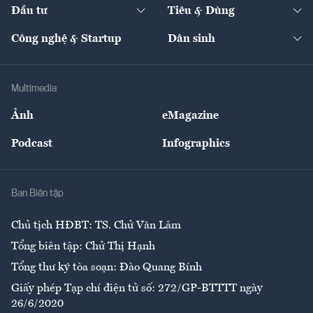
The Guide
Video
Đầu tư
Tiêu & Dùng
Quản trị số
Cafe BĐS
Thị trường
Kinh doanh
Kết nối
Tạp chí kinh tế Việt Nam
eMagazine
Nhà đầu tư
Du lịch
Công nghệ & Startup
Dân sinh
Tư vấn
Nông sản
Doanh nhân
Tư vấn Tiêu & Dùng
Infographics
Hạ tầng
Sức khỏe
Khung pháp lý
Doanh nghiệp
Địa phương
Thị trường
Bảo hiểm
Multimedia
Sự kiện
Nhân lực
Ảnh
eMagazine
Đẹp +
An sinh
Podcast
Infographics
Giải trí
Y tế
Nhà
Ban Biên tập
Ẩm thực
Chủ tịch HĐBT: TS. Chử Văn Lâm
Tổng biên tập: Chử Thị Hạnh
Tổng thư ký tòa soạn: Đào Quang Bính
Giấy phép Tạp chí điện tử số: 272/GP-BTTTT ngày
26/6/2020