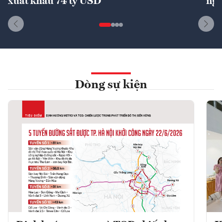
xuất khẩu 74 tỷ USD
ngu
Dòng sự kiện