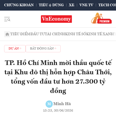
CHỨNG KHOÁN
TIÊU & DÙNG
XE
VNE TV
TECH CO
TIÊU ĐIỂM
ĐẦU TƯ
TÀI CHÍNH
KINH TẾ SỐ
KINH TẾ XANH
DỰ ÁN
BẤT ĐỘNG SẢN
TP. Hồ Chí Minh mời thầu quốc tế
tại Khu đô thị hỗn hợp Châu Thới,
tổng vốn đầu tư hơn 27.300 tỷ
đồng
Minh Hà
M
13:23, 30/06/2026