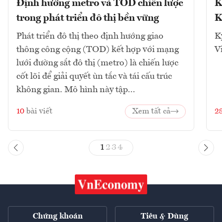
Định hướng metro và TOD chiến lược
K
trong phát triển đô thị bền vững
K
Phát triển đô thị theo định hướng giao
K
thông công cộng (TOD) kết hợp với mạng
V
lưới đường sắt đô thị (metro) là chiến lược
cốt lõi để giải quyết ùn tắc và tái cấu trúc
không gian. Mô hình này tập...
10
bài viết
Xem tất cả
2
1
2
3
4
Chứng khoán
Tiêu & Dùng