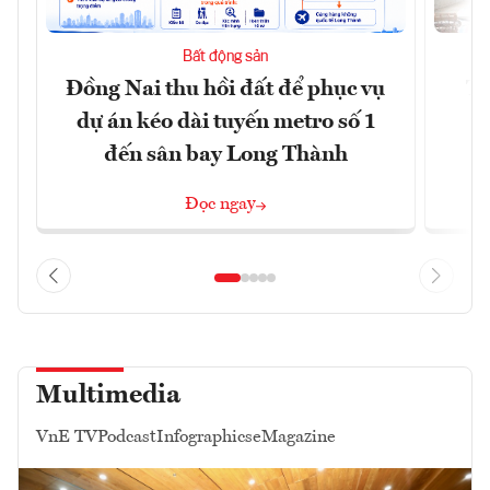
Bất động sản
Đồng Nai thu hồi đất để phục vụ
Tậ
dự án kéo dài tuyến metro số 1
t
đến sân bay Long Thành
Đọc ngay
Multimedia
VnE TV
Podcast
Infographics
eMagazine