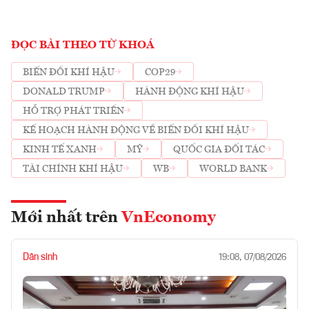
ĐỌC BÀI THEO TỪ KHOÁ
BIẾN ĐỔI KHÍ HẬU
COP29
DONALD TRUMP
HÀNH ĐỘNG KHÍ HẬU
HỖ TRỢ PHÁT TRIỂN
KẾ HOẠCH HÀNH ĐỘNG VỀ BIẾN ĐỔI KHÍ HẬU
KINH TẾ XANH
MỸ
QUỐC GIA ĐỐI TÁC
TÀI CHÍNH KHÍ HẬU
WB
WORLD BANK
Mới nhất trên
VnEconomy
Dân sinh
19:08, 07/08/2026