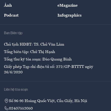
Sự kiện
Nhân lực
Ảnh
eMagazine
Đẹp +
An sinh
Podcast
Infographics
Giải trí
Y tế
Nhà
Ban Biên tập
Ẩm thực
Chủ tịch HĐBT: TS. Chử Văn Lâm
Tổng biên tập: Chử Thị Hạnh
Tổng thư ký tòa soạn: Đào Quang Bính
Giấy phép Tạp chí điện tử số: 272/GP-BTTTT ngày
26/6/2020
Liên hệ tòa soạn
Số 96-98 Hoàng Quốc Việt, Cầu Giấy, Hà Nội
02437552050