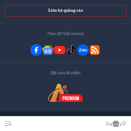
Liên hệ quảng cáo
Theo dõi VnEconomy
Đặt mua ấn phẩm
Bản quyền thuộc về