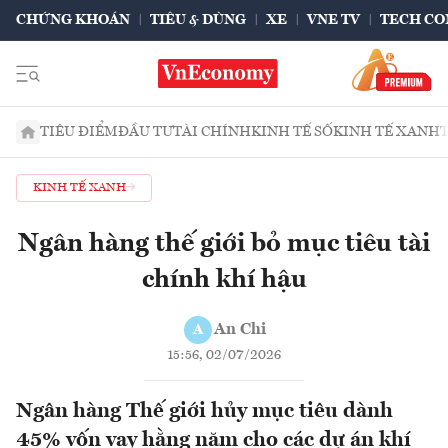
CHỨNG KHOÁN
TIÊU & DÙNG
XE
VNE TV
TECH CO
TIÊU ĐIỂM
ĐẦU TƯ
TÀI CHÍNH
KINH TẾ SỐ
KINH TẾ XANH
KINH TẾ XANH
Ngân hàng thế giới bỏ mục tiêu tài
chính khí hậu
An Chi
A
15:56, 02/07/2026
Ngân hàng Thế giới hủy mục tiêu dành
45% vốn vay hằng năm cho các dự án khí