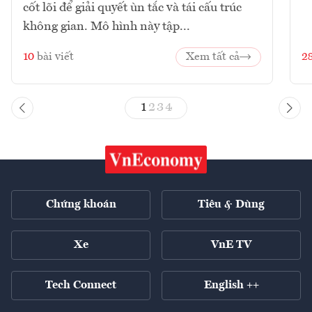
cốt lõi để giải quyết ùn tắc và tái cấu trúc
không gian. Mô hình này tập...
10
bài viết
Xem tất cả
2
1
2
3
4
Chứng khoán
Tiêu & Dùng
Xe
VnE TV
Tech Connect
English ++