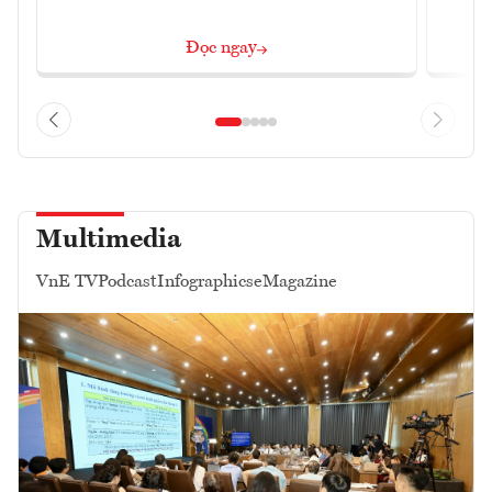
Đọc ngay
Multimedia
VnE TV
Podcast
Infographics
eMagazine