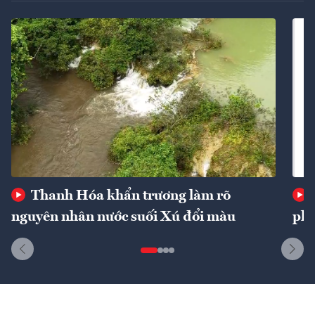
Thanh Hóa khẩn trương làm rõ
nguyên nhân nước suối Xú đổi màu
phí