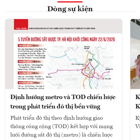
Dòng sự kiện
Định hướng metro và TOD chiến lược
K
trong phát triển đô thị bền vững
K
Phát triển đô thị theo định hướng giao
K
thông công cộng (TOD) kết hợp với mạng
V
lưới đường sắt đô thị (metro) là chiến lược