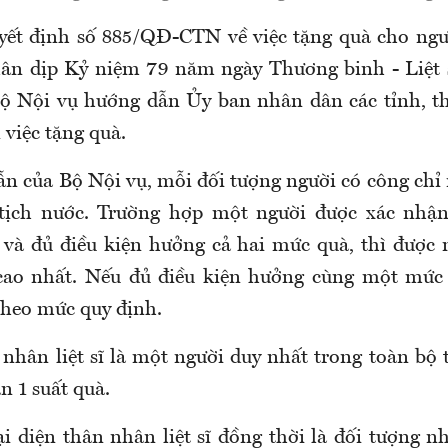
yết định số 885/QĐ-CTN
về việc
tặng quà cho ngư
ân dịp Kỷ niệm 79 năm ngày Thương binh - Liệt s
ộ Nội vụ hướng dẫn
Ủy ban nhân dân
các tỉnh, t
n
việc tặng quà.
ẫn của Bộ Nội vụ,
m
ỗi
đối tượng người có công
chỉ 
tịch nước. Trường hợp một người được xác nhận 
và đủ điều kiện hưởng cả hai mức quà
,
thì được 
cao nhất. Nếu đủ điều kiện hưởng cùng một mức
theo mức quy định.
 nhân liệt sĩ là một người duy nhất trong toàn bộ
n 1 suất quà.
i diện thân nhân liệt sĩ đồng thời là đối tượng nh