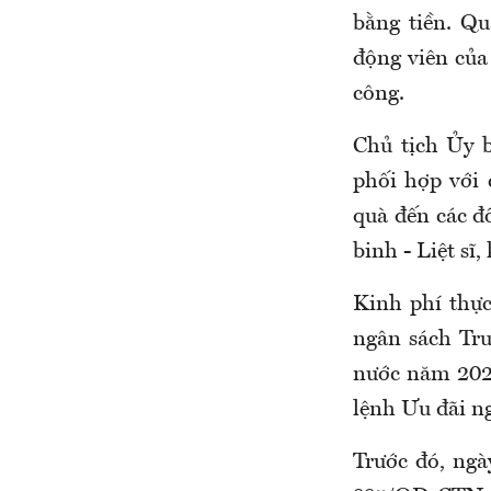
bằng tiền. Qu
động viên của
công.
Chủ tịch
Ủy 
phối hợp với 
quà đến các đ
binh - Liệt sĩ,
Kinh phí thực
n
gân sách Tr
nước năm 2026
lệnh Ưu đãi n
Trước đó, ngà