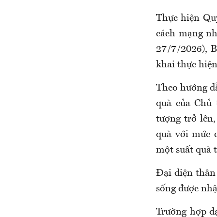
Thực hiện
Qu
cách mạng nh
27/7/2026)
,
B
khai thực hiệ
Theo hướng d
quà của Chủ 
tượng trở lên
,
quà với mức 
một suất quà 
Đại diện thân
sống được nhậ
Trường hợp đạ