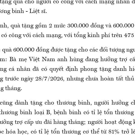
ặng quà cho người có công với cách mạng nhân d
ng binh - Liệt sĩ
.
ịnh, quà tặng gồm
2 mức 300.000 đồng và 600.00
i có công với cách mạng, với tổng kinh phí trên 475
 quà 600.000 đồng được tặng cho các đối tượng ngư
m: Bà mẹ Việt Nam anh hùng đang hưởng trợ cấ
ững cá nhân đã có quyết định phong tặng danh hi
 trước ngày 28/7/2026, nhưng chưa hoàn tất thủ 
ng tháng.
cũng dành tặng cho thương binh, người hưởng c
thương binh loại B, bệnh binh có tỉ lệ tổn thương
hưởng trợ cấp ưu đãi hàng tháng; người hoạt động 
c hóa học, có tỉ lệ tổn thương cơ thể từ 81% trở 