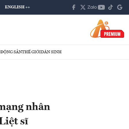
ENGLISH ++
 ĐỘNG SẢN
THẾ GIỚI
DÂN SINH
 mạng nhân
iệt sĩ