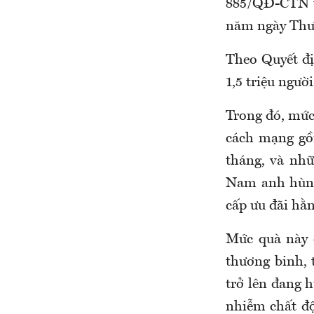
885/QĐ-CTN t
năm ngày Thươ
Theo Quyết đ
1,5 triệu ngườ
Trong đó, mức
cách mạng gồ
tháng, và nh
Nam anh hùng
cấp ưu đãi hằ
Mức quà này 
thương binh, 
trở lên đang 
nhiễm chất độ