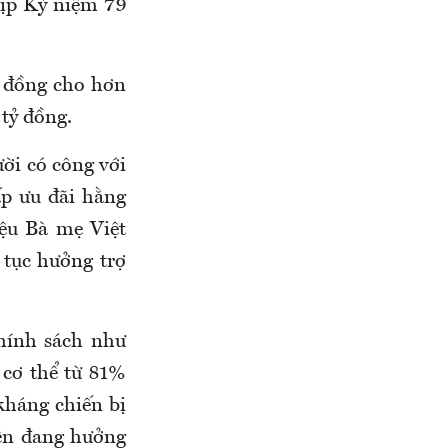
ịp Kỷ niệm 79
0 đồng cho
hơn
 tỷ đồng.
ời có công với
p ưu đãi hằng
ệu Bà mẹ Việt
tục hưởng trợ
hính sách như
 cơ thể từ 81%
kháng chiến bị
lên đang hưởng