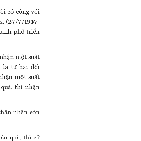
ời có công với
ĩ (27/7/1947-
hành phố triển
nhận một suất
là từ hai đối
nhận một suất
 quà
,
thì nhận
 thân nhân còn
ận quà, thì cử