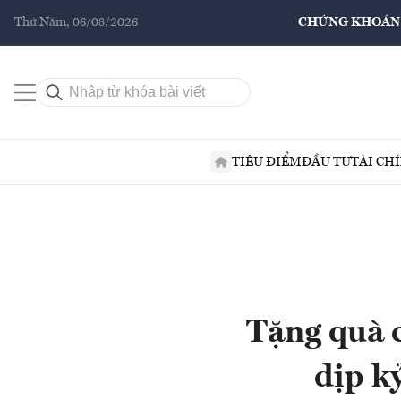
Thứ Năm, 06/08/2026
CHỨNG KHOÁN
TIÊU ĐIỂM
ĐẦU TƯ
TÀI CH
Tặng quà 
dịp k