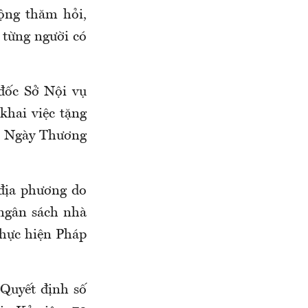
động thăm hỏi,
 từng người có
đốc Sở Nội vụ
khai việc tặng
ớc Ngày Thương
 địa phương do
 ngân sách nhà
thực hiện Pháp
 Quyết định số