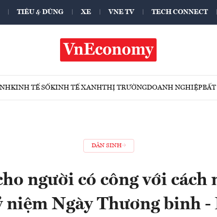
TIÊU & DÙNG
XE
VNE TV
TECH CONNECT
ÍNH
KINH TẾ SỐ
KINH TẾ XANH
THỊ TRƯỜNG
DOANH NGHIỆP
BẤT
DÂN SINH
cho người có công với cách
ỷ niệm Ngày Thương binh - L