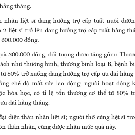
 hằng tháng.
n nhân liệt sĩ đang hưởng trợ cấp tuất nuôi dưỡ
 2 liệt sĩ trở lên đang hưởng trợ cấp tuất hàng th
 600.000 đồng.
uà 300.000 đồng, đối tượng được tặng gồm: Thươ
ách như thương binh, thương binh loại B, bệnh bin
 từ 80% trở xuống đang hưởng trợ cấp ưu đãi hằng
ởng chế độ mất sức lao động; người hoạt động k
ộc hóa học, có tỉ lệ tổn thương cơ thể từ 80% t
 ưu đãi hằng tháng.
đ
ại diện thân nhân liệt sĩ
; n
gười thờ cúng liệt sĩ t
còn thân nhân,
cũng được nhận mức quà này.