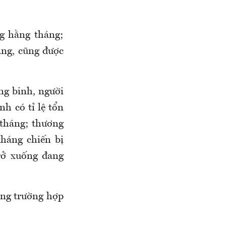
ng hằng tháng;
áng, cũng được
ng binh, người
h có tỉ lệ tổn
 tháng; thương
háng chiến bị
rở xuống đang
rong trường hợp