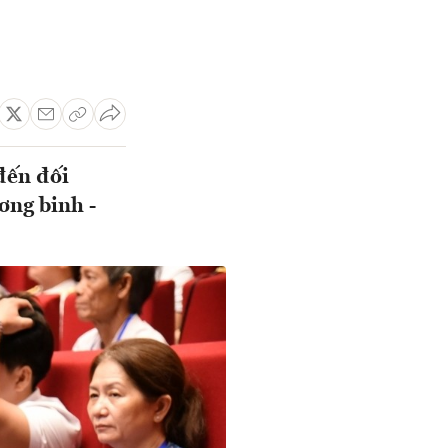
đến đối
ơng binh -