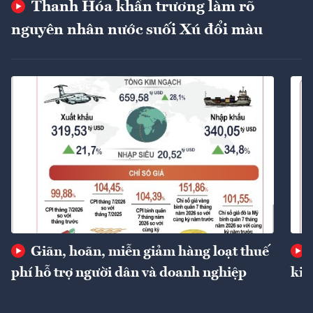
Thanh Hóa khẩn trương làm rõ
nguyên nhân nước suối Xú đổi màu
Giãn, hoãn, miễn giảm hàng loạt thuế
phí hỗ trợ người dân và doanh nghiệp
kin