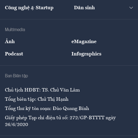
Kinh doanh
Kết nối
Tạp chí kinh tế Việt Nam
eMagazine
Nhà đầu tư
Du lịch
Công nghệ & Startup
Dân sinh
Tư vấn
Nông sản
Doanh nhân
Tư vấn Tiêu & Dùng
Infographics
Hạ tầng
Sức khỏe
Khung pháp lý
Doanh nghiệp
Địa phương
Thị trường
Bảo hiểm
Multimedia
Sự kiện
Nhân lực
Ảnh
eMagazine
Đẹp +
An sinh
Podcast
Infographics
Giải trí
Y tế
Nhà
Ban Biên tập
Ẩm thực
Chủ tịch HĐBT: TS. Chử Văn Lâm
Tổng biên tập: Chử Thị Hạnh
Tổng thư ký tòa soạn: Đào Quang Bính
Giấy phép Tạp chí điện tử số: 272/GP-BTTTT ngày
26/6/2020