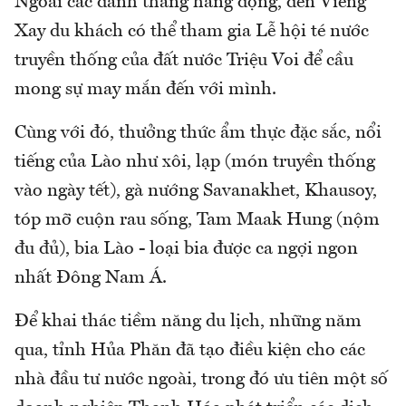
Ngoài các danh thắng hang động, đến Viêng
Xay du khách có thể tham gia Lễ hội té nước
truyền thống của đất nước Triệu Voi để cầu
mong sự may mắn đến với mình.
Cùng với đó, thưởng thức ẩm thực đặc sắc, nổi
tiếng của Lào như xôi, lạp (món truyền thống
vào ngày tết), gà nướng Savanakhet, Khausoy,
tóp mỡ cuộn rau sống, Tam Maak Hung (nộm
đu đủ), bia Lào - loại bia được ca ngợi ngon
nhất Đông Nam Á.
Để khai thác tiềm năng du lịch, những năm
qua, tỉnh Hủa Phăn đã tạo điều kiện cho các
nhà đầu tư nước ngoài, trong đó ưu tiên một số