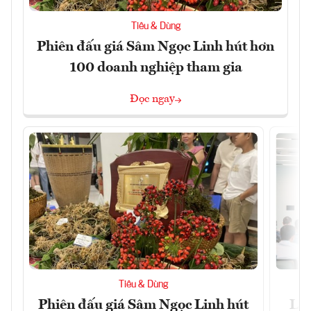
Tiêu & Dùng
Phiên đấu giá Sâm Ngọc Linh hút hơn
100 doanh nghiệp tham gia
Đọc ngay
Tiêu & Dùng
Phiên đấu giá Sâm Ngọc Linh hút
Làm