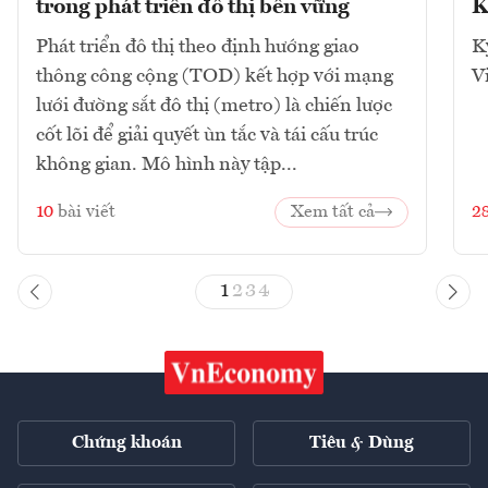
trong phát triển đô thị bền vững
K
Phát triển đô thị theo định hướng giao
K
thông công cộng (TOD) kết hợp với mạng
V
lưới đường sắt đô thị (metro) là chiến lược
cốt lõi để giải quyết ùn tắc và tái cấu trúc
không gian. Mô hình này tập...
10
bài viết
Xem tất cả
2
1
2
3
4
Chứng khoán
Tiêu & Dùng