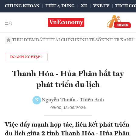
CHỨNG KHOÁN
TIÊU & DÙNG
XE
VNE TV
TECH CO
TIÊU ĐIỂM
ĐẦU TƯ
TÀI CHÍNH
KINH TẾ SỐ
KINH TẾ XANH
DOANH NGHIỆP
Thanh Hóa - Hủa Phăn bắt tay
phát triển du lịch
Nguyễn Thuấn - Thiên Anh
N
09:00, 13/06/2024
Việc đẩy mạnh hợp tác, liên kết phát triển
du lịch giữa 2 tỉnh Thanh Hóa - Hủa Phăn