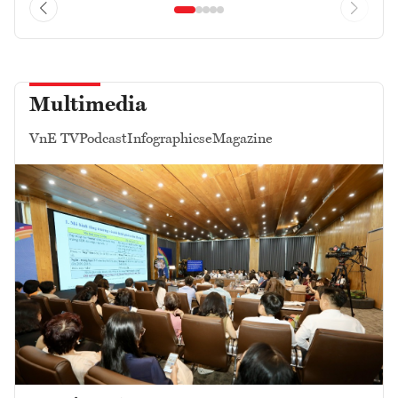
Multimedia
VnE TV
Podcast
Infographics
eMagazine