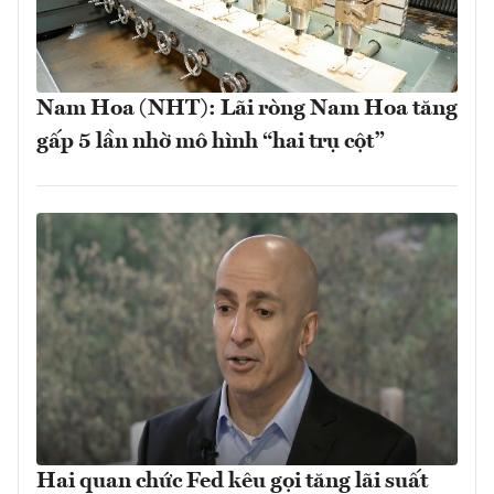
Nam Hoa (NHT): Lãi ròng Nam Hoa tăng
gấp 5 lần nhờ mô hình “hai trụ cột”
Hai quan chức Fed kêu gọi tăng lãi suất