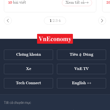
10
bài viết
Xem tất cả
2
1
2
3
4
Chứng khoán
Tiêu & Dùng
Xe
VnE TV
Tech Connect
English ++
Tất cả chuyên mục