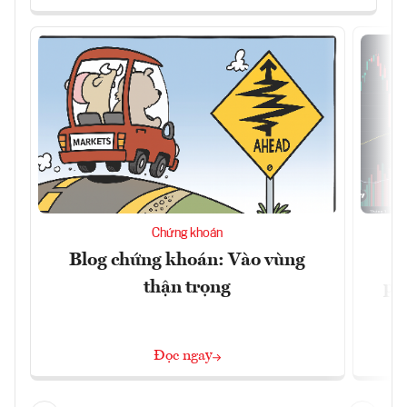
Chứng khoán
Blog chứng khoán: Vào vùng
V
thận trọng
ph
Đọc ngay