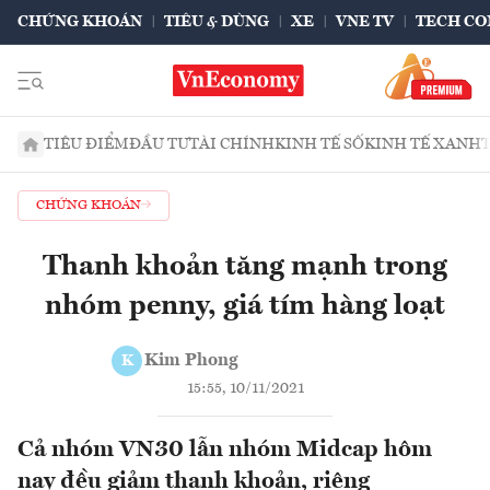
CHỨNG KHOÁN
TIÊU & DÙNG
XE
VNE TV
TECH CO
TIÊU ĐIỂM
ĐẦU TƯ
TÀI CHÍNH
KINH TẾ SỐ
KINH TẾ XANH
CHỨNG KHOÁN
Thanh khoản tăng mạnh trong
nhóm penny, giá tím hàng loạt
Kim Phong
K
15:55, 10/11/2021
Cả nhóm VN30 lẫn nhóm Midcap hôm
nay đều giảm thanh khoản, riêng