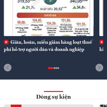
Giãn, hoãn, miễn giảm hàng loạt thuế
phí hỗ trợ người dân và doanh nghiệp
kin
Dòng sự kiện