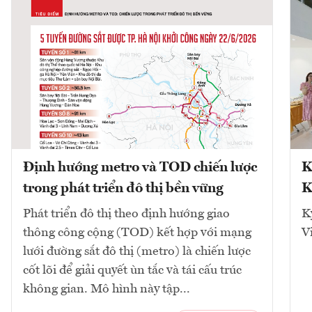
Định hướng metro và TOD chiến lược
K
trong phát triển đô thị bền vững
K
Phát triển đô thị theo định hướng giao
K
thông công cộng (TOD) kết hợp với mạng
V
lưới đường sắt đô thị (metro) là chiến lược
cốt lõi để giải quyết ùn tắc và tái cấu trúc
không gian. Mô hình này tập...