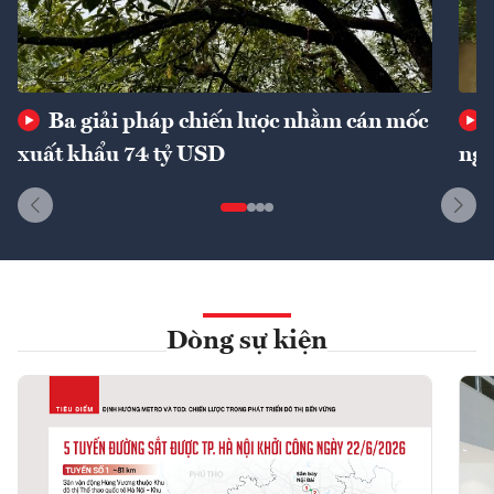
Ba giải pháp chiến lược nhằm cán mốc
xuất khẩu 74 tỷ USD
ngu
Dòng sự kiện