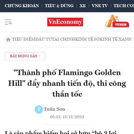
CHỨNG KHOÁN
TIÊU & DÙNG
XE
VNE TV
TECH CO
TIÊU ĐIỂM
ĐẦU TƯ
TÀI CHÍNH
KINH TẾ SỐ
KINH TẾ XANH
BẤT ĐỘNG SẢN
"Thành phố Flamingo Golden
Hill" đẩy nhanh tiến độ, thi công
thần tốc
Tuấn Sơn
T
08:53, 13/12/2023
Là sản phẩm hiếm hoi sở hữu “bộ 3 lợi