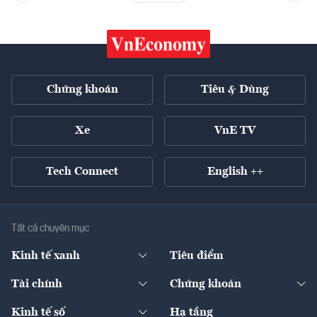
Chứng khoán
Tiêu & Dùng
Xe
VnE TV
Tech Connect
English ++
Tất cả chuyên mục
Kinh tế xanh
Tiêu điểm
Chuyển động xanh
Tài chính
Chứng khoán
Pháp lý
Ngân hàng
Doanh nghiệp niêm yết
Kinh tế số
Hạ tầng