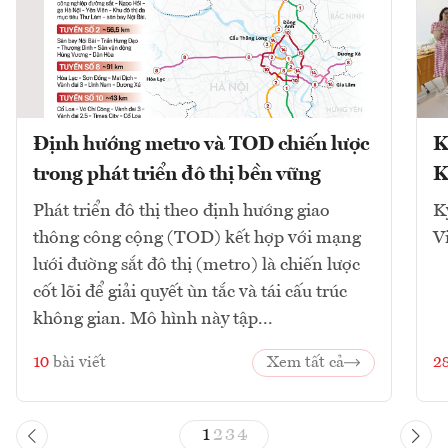
Định hướng metro và TOD chiến lược
K
trong phát triển đô thị bền vững
K
Phát triển đô thị theo định hướng giao
K
thông công cộng (TOD) kết hợp với mạng
V
lưới đường sắt đô thị (metro) là chiến lược
cốt lõi để giải quyết ùn tắc và tái cấu trúc
không gian. Mô hình này tập...
10
bài viết
Xem tất cả
2
1
2
3
4