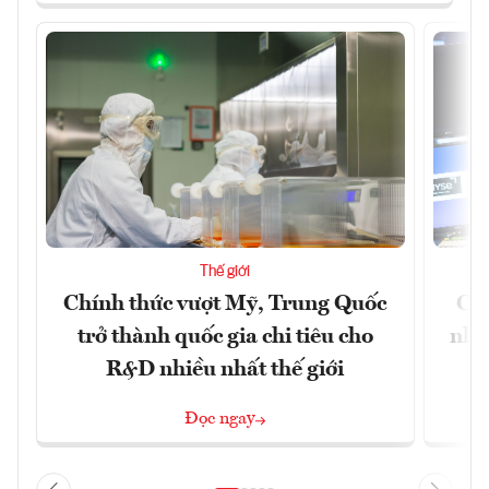
Thế giới
Chính thức vượt Mỹ, Trung Quốc
Chứ
trở thành quốc gia chi tiêu cho
nhờ
R&D nhiều nhất thế giới
Đọc ngay