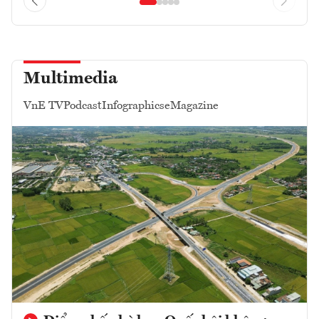
Multimedia
VnE TV
Podcast
Infographics
eMagazine