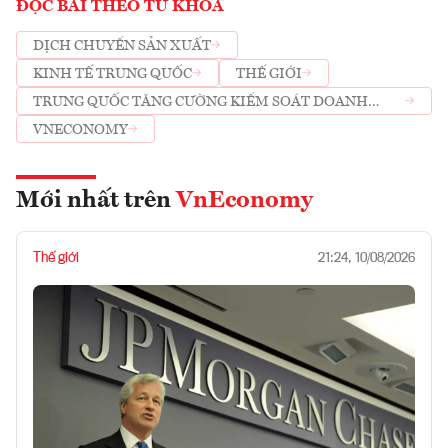
ĐỌC BÀI THEO TỪ KHOÁ
DỊCH CHUYỂN SẢN XUẤT
KINH TẾ TRUNG QUỐC
THẾ GIỚI
TRUNG QUỐC TĂNG CƯỜNG KIỂM SOÁT DOANH
NGHIỆP NƯỚC NGOÀI
VNECONOMY
Mới nhất trên
VnEconomy
Thế giới
21:24, 10/08/2026