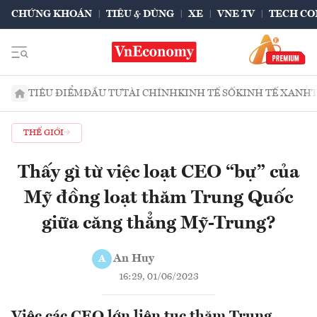
CHỨNG KHOÁN
TIÊU & DÙNG
XE
VNE TV
TECH CO
TIÊU ĐIỂM
ĐẦU TƯ
TÀI CHÍNH
KINH TẾ SỐ
KINH TẾ XANH
THẾ GIỚI
Thấy gì từ việc loạt CEO “bự” của
Mỹ đồng loạt thăm Trung Quốc
giữa căng thẳng Mỹ-Trung?
An Huy
A
16:29, 01/06/2023
Việc các CEO lớn liên tục thăm Trung