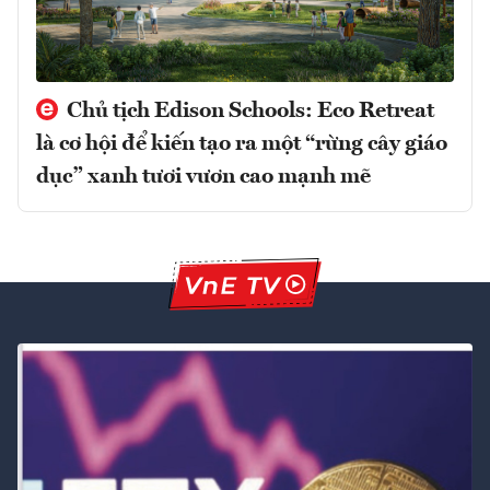
Chủ tịch Edison Schools: Eco Retreat
là cơ hội để kiến tạo ra một “rừng cây giáo
dục” xanh tươi vươn cao mạnh mẽ