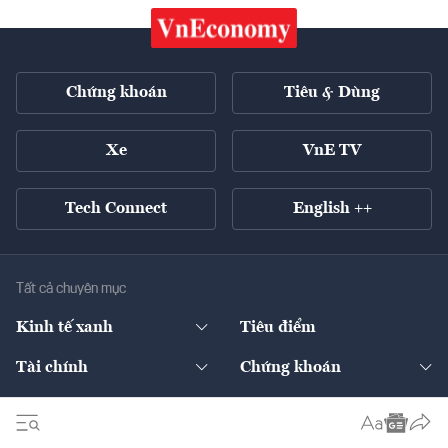
Chứng khoán
Tiêu & Dùng
Xe
VnE TV
Tech Connect
English ++
Tất cả chuyên mục
Kinh tế xanh
Tiêu điểm
Chuyển động xanh
Tài chính
Chứng khoán
Pháp lý
Ngân hàng
Doanh nghiệp niêm yết
Kinh tế số
Hạ tầng
Thương hiệu xanh
Thị trường vốn
Thị trường
Sản phẩm - Thị trường
Bất động sản
Thị trường