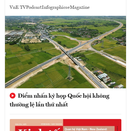
VnE TV
Podcast
Infographics
eMagazine
Điểm nhấn kỳ họp Quốc hội không
thường lệ lần thứ nhất