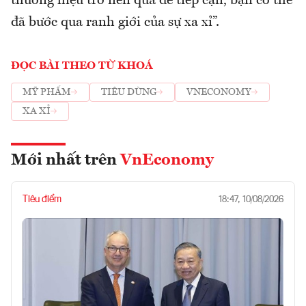
thương hiệu trở nên quá dễ tiếp cận, bạn có thể
đã bước qua ranh giới của sự xa xỉ”.
ĐỌC BÀI THEO TỪ KHOÁ
MỸ PHẨM
TIÊU DÙNG
VNECONOMY
XA XỈ
Mới nhất trên
VnEconomy
Tiêu điểm
18:47, 10/08/2026