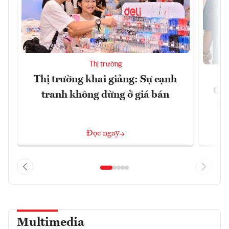
Thị trường
Thị trường khai giảng: Sự cạnh
Côn
tranh không dừng ở giá bán
bư
Đọc ngay
Multimedia