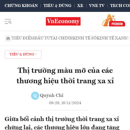
CHỨNG KHOÁN
TIÊU & DÙNG
XE
VNE TV
TECH CO
TIÊU ĐIỂM
ĐẦU TƯ
TÀI CHÍNH
KINH TẾ SỐ
KINH TẾ XANH
TIÊU & DÙNG
Thị trường màu mỡ của các
thương hiệu thời trang xa xỉ
Quỳnh Chi
Q
09:29, 19/11/2024
Giữa bối cảnh thị trường thời trang xa xỉ
chững lại, các thương hiệu lớn đang tăng