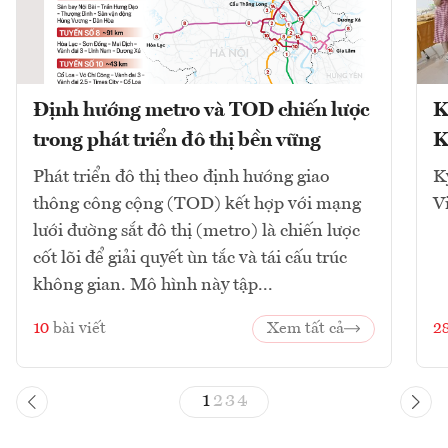
Định hướng metro và TOD chiến lược
K
trong phát triển đô thị bền vững
K
Phát triển đô thị theo định hướng giao
K
thông công cộng (TOD) kết hợp với mạng
V
lưới đường sắt đô thị (metro) là chiến lược
cốt lõi để giải quyết ùn tắc và tái cấu trúc
không gian. Mô hình này tập...
10
bài viết
Xem tất cả
2
1
2
3
4