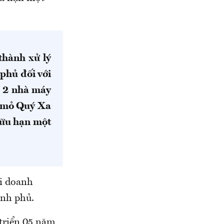
thành xử lý
phủ đối với
n 2 nhà máy
t mỏ Quý Xa
hữu hạn một
ại doanh
ính phủ.
 triển 05 năm