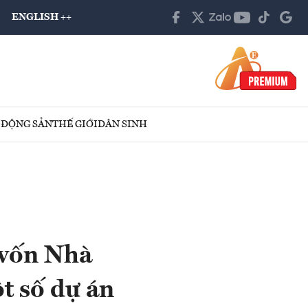
ENGLISH ++
 ĐỘNG SẢN
THẾ GIỚI
DÂN SINH
 vốn Nhà
t số dự án