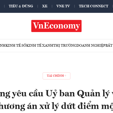
TIÊU & DÙNG
XE
VNE TV
TECH CONNECT
ÍNH
KINH TẾ SỐ
KINH TẾ XANH
THỊ TRƯỜNG
DOANH NGHIỆP
BẤT
TÀI CHÍNH
ng yêu cầu Uỷ ban Quản lý
hương án xử lý dứt điểm mộ