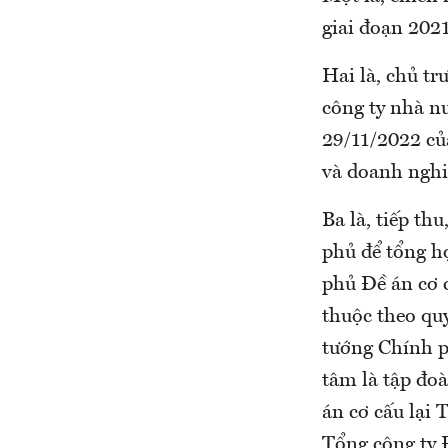
giai đoạn 2021
Hai là, chủ tr
công ty nhà n
29/11/2022 củ
và doanh nghi
Ba là, tiếp th
phủ để tổng h
phủ Đề án cơ c
thuộc theo qu
tướng Chính p
tâm là tập đoà
án cơ cấu lại
Tổng công ty 