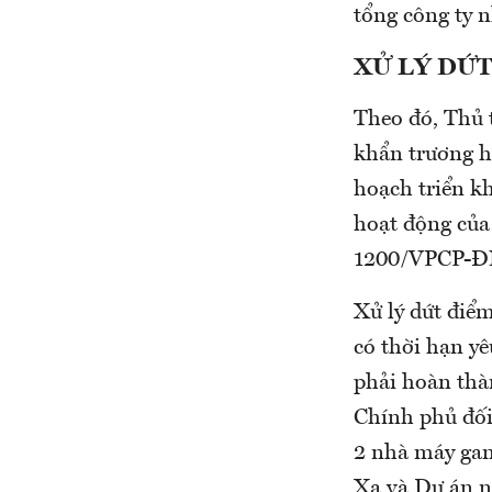
tổng công ty n
XỬ LÝ DỨ
Theo đó, Thủ 
khẩn trương h
hoạch triển kh
hoạt động của
1200/VPCP-ĐM
Xử lý dứt điểm
có thời hạn yê
phải hoàn thà
Chính phủ đối
2 nhà máy gan
Xa và Dự án n