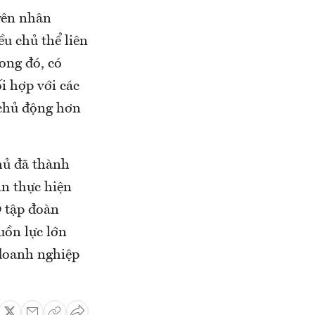
yên nhân
u chủ thể liên
ong đó, có
i hợp với các
 chủ động hơn
hủ đã thành
an thực hiện
9 tập đoàn
uồn lực lớn
 doanh nghiệp