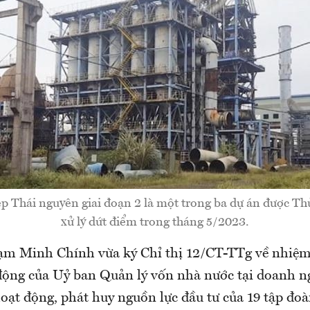
p Thái nguyên giai đoạn 2 là một trong ba dự án được Th
xử lý dứt điểm trong tháng 5/2023.
m Minh Chính vừa ký Chỉ thị 12/CT-TTg về nhiệm 
động của Uỷ ban Quản lý vốn nhà nước tại doanh n
oạt động, phát huy nguồn lực đầu tư của 19 tập đoà