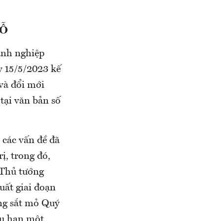
LỖ
anh nghiệp
y 15/5/2023 kế
 và đổi mới
tại văn bản số
 các vấn đề đã
ị, trong đó,
 Thủ tướng
uất giai đoạn
ng sắt mỏ Quý
ữu hạn một