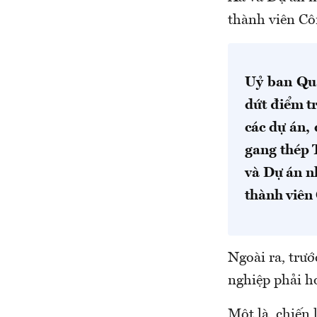
thành viên Cô
Uỷ ban Quả
dứt điểm t
các dự án,
gang thép 
và Dự án n
thành viên
Ngoài ra, trư
nghiệp phải h
Một là, chiến 