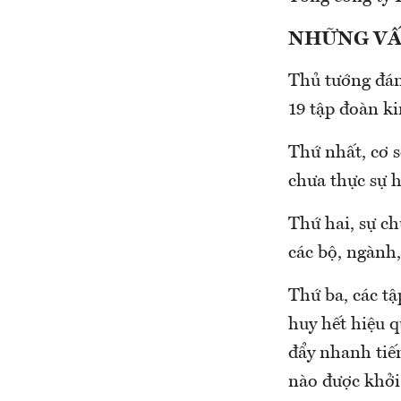
NHỮNG VẤ
Thủ tướng đán
19 tập đoàn ki
Thứ nhất, cơ 
chưa thực sự h
Thứ hai, sự ch
các bộ, ngành
Thứ ba, các t
huy hết hiệu q
đẩy nhanh tiế
nào được khởi