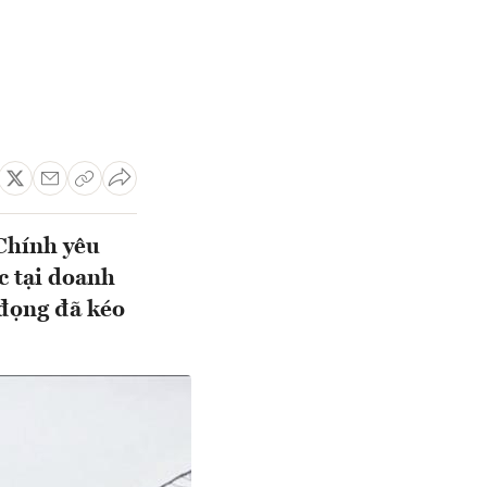
Chính yêu
c tại doanh
 đọng đã kéo