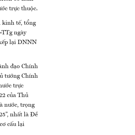
ước trực thuộc.
 kinh tế, tổng
Đ-TTg ngày
 xếp lại DNNN
 lãnh đạo Chính
hủ tướng Chính
nước trực
22 của Thủ
à nước, trọng
25”, nhất là Đề
ơ cấu lại