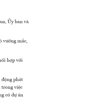
qua, Ủy ban và
có vướng mắc,
hối hợp với
ủ động phát
 trong việc
ng có dự án