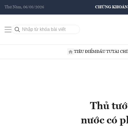
Thứ Năm, 06/08/2026
CHỨNG KHOÁN
TIÊU ĐIỂM
ĐẦU TƯ
TÀI CH
Thủ tướ
nước có p