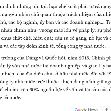
n định những tồn tại, hạn chế xuất phát từ cả ngu
 nguyên nhân chủ quan thuộc trách nhiệm của nhiề
ủ, các bộ ngành, ủy ban và các doanh nghiệp,... Tr
nhân chính như: vướng mắc lớn về pháp lý; sự phố
chưa chặt chẽ, hiệu quả; cần sự cố gắng, nỗ lực và
 và các tập đoàn kinh tế, tổng công ty nhà nước.
 trương của Đảng và Quốc hội, năm 2018, Chính p
ản lý vốn nhà nước tại doanh nghiệp và giao Ủy b
h nhiệm của đại diện chủ sở hữu nhà nước đối với 1
công ty nhà nước trực thuộc - hiện đang nắm giữ ng
tế, chiếm trên 60% nguồn lực về vốn và tài sản của
g cả nước.