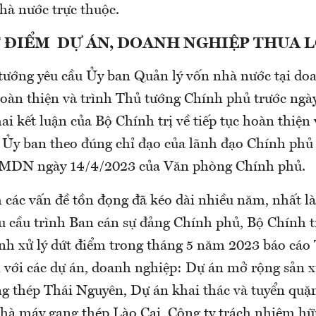
hà nước trực thuộc.
T ĐIỂM DỰ ÁN, DOANH NGHIỆP THUA 
tướng yêu cầu Ủy ban Quản lý vốn nhà nước tại do
oàn thiện và trình Thủ tướng Chính phủ trước ngà
ai kết luận của Bộ Chính trị về tiếp tục hoàn thiện
 Ủy ban theo đúng chỉ đạo của lãnh đạo Chính phủ 
DN ngày 14/4/2023 của Văn phòng Chính phủ.
 các vấn đề tồn đọng đã kéo dài nhiều năm, nhất là
u cầu trình Ban cán sự đảng Chính phủ, Bộ Chính tr
nh xử lý dứt điểm trong tháng 5 năm 2023 báo cáo
 với các dự án, doanh nghiệp: Dự án mở rộng sản x
g thép Thái Nguyên, Dự án khai thác và tuyển quặ
hà máy gang thép Lào Cai, Công ty trách nhiệm h