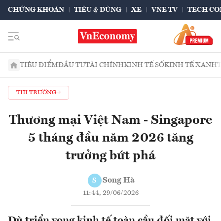
CHỨNG KHOÁN
TIÊU & DÙNG
XE
VNE TV
TECH CO
TIÊU ĐIỂM
ĐẦU TƯ
TÀI CHÍNH
KINH TẾ SỐ
KINH TẾ XANH
THỊ TRƯỜNG
Thương mại Việt Nam - Singapore
5 tháng đầu năm 2026 tăng
trưởng bứt phá
Song Hà
S
11:44, 29/06/2026
Dù triển vọng kinh tế toàn cầu đối mặt với