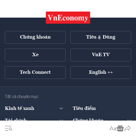
Chứng khoán
Tiêu & Dùng
Xe
VnE TV
Tech Connect
English ++
Tất cả chuyên mục
Kinh tế xanh
Tiêu điểm
Chuyển động xanh
Tài chính
Chứng khoán
Pháp lý
Ngân hàng
Doanh nghiệp niêm yết
Kinh tế số
Hạ tầng