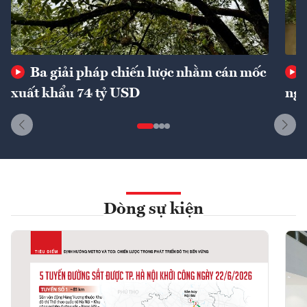
Ba giải pháp chiến lược nhằm cán mốc
xuất khẩu 74 tỷ USD
ngu
Dòng sự kiện