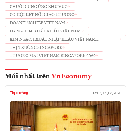
CHUỖI CUNG ỨNG KHU VỰC
CƠ HỘI KẾT NỐI GIAO THƯƠNG
DOANH NGHIỆP VIỆT NAM
HÀNG HÓA XUẤT KHẨU VIỆT NAM
KIM NGẠCH XUẤT NHẬP KHẨU VIỆT NAM
SINGAPORE
THỊ TRƯỜNG SINGAPORE
THƯƠNG MẠI VIỆT NAM SINGAPORE 2026
Mới nhất trên
VnEconomy
Thị trường
12:03, 09/08/2026