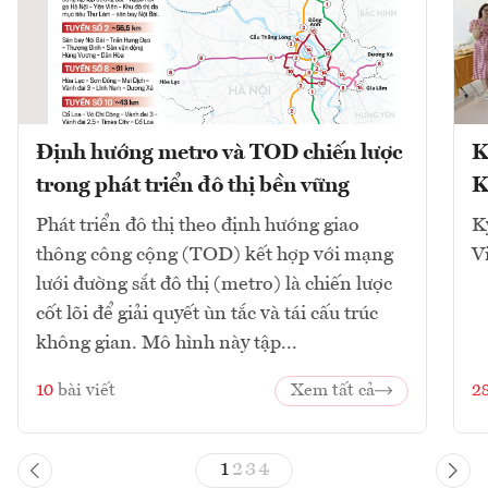
Định hướng metro và TOD chiến lược
K
trong phát triển đô thị bền vững
K
Phát triển đô thị theo định hướng giao
K
thông công cộng (TOD) kết hợp với mạng
V
lưới đường sắt đô thị (metro) là chiến lược
cốt lõi để giải quyết ùn tắc và tái cấu trúc
không gian. Mô hình này tập...
10
bài viết
Xem tất cả
2
1
2
3
4