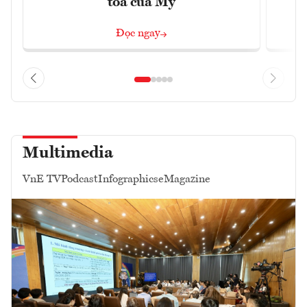
tỏa của Mỹ
Đọc ngay
Multimedia
VnE TV
Podcast
Infographics
eMagazine