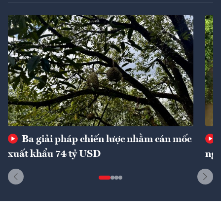
Ba giải pháp chiến lược nhằm cán mốc
xuất khẩu 74 tỷ USD
ngu