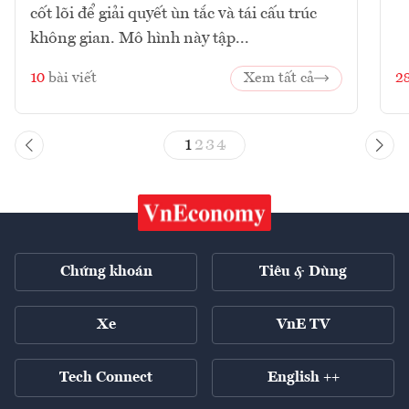
cốt lõi để giải quyết ùn tắc và tái cấu trúc
không gian. Mô hình này tập...
10
bài viết
Xem tất cả
2
1
2
3
4
Chứng khoán
Tiêu & Dùng
Xe
VnE TV
Tech Connect
English ++