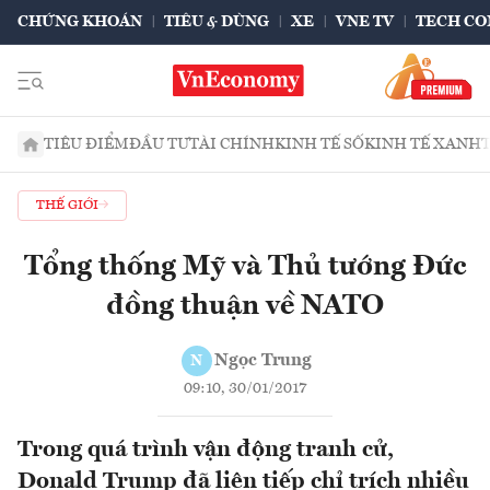
CHỨNG KHOÁN
TIÊU & DÙNG
XE
VNE TV
TECH CO
TIÊU ĐIỂM
ĐẦU TƯ
TÀI CHÍNH
KINH TẾ SỐ
KINH TẾ XANH
THẾ GIỚI
Tổng thống Mỹ và Thủ tướng Đức
đồng thuận về NATO
Ngọc Trung
N
09:10, 30/01/2017
Trong quá trình vận động tranh cử,
Donald Trump đã liên tiếp chỉ trích nhiều