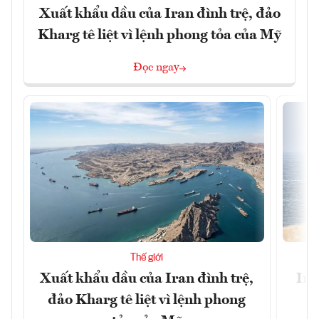
Xuất khẩu dầu của Iran đình trệ, đảo
Kharg tê liệt vì lệnh phong tỏa của Mỹ
Đọc ngay
Thế giới
Xuất khẩu dầu của Iran đình trệ,
Ira
đảo Kharg tê liệt vì lệnh phong