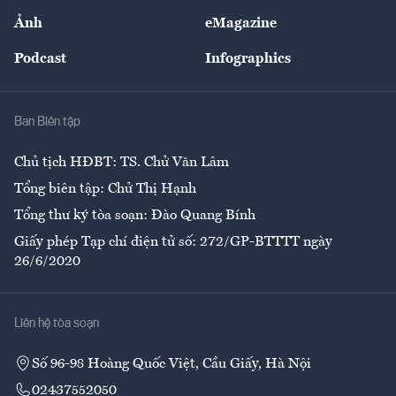
Sự kiện
Nhân lực
Ảnh
eMagazine
Đẹp +
An sinh
Podcast
Infographics
Giải trí
Y tế
Nhà
Ban Biên tập
Ẩm thực
Chủ tịch HĐBT: TS. Chử Văn Lâm
Tổng biên tập: Chử Thị Hạnh
Tổng thư ký tòa soạn: Đào Quang Bính
Giấy phép Tạp chí điện tử số: 272/GP-BTTTT ngày
26/6/2020
Liên hệ tòa soạn
Số 96-98 Hoàng Quốc Việt, Cầu Giấy, Hà Nội
02437552050