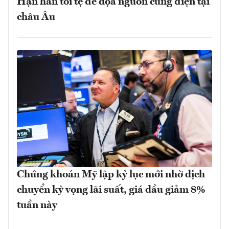
Hạn hán tồi tệ đe dọa nguồn cung điện tại
châu Âu
Chứng khoán Mỹ lập kỷ lục mới nhờ dịch
chuyển kỳ vọng lãi suất, giá dầu giảm 8%
tuần này