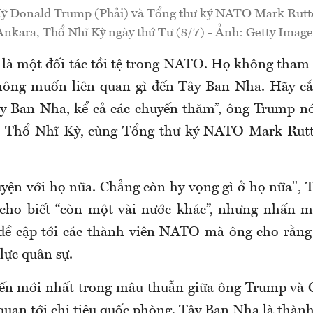
ỹ Donald Trump (Phải) và Tổng thư ký NATO Mark Rutte 
Ankara, Thổ Nhĩ Kỳ ngày thứ Tư (8/7) - Ảnh: Getty Image
là một đối tác tồi tệ trong NATO. Họ không tham
không muốn liên quan gì đến Tây Ban Nha. Hãy cắ
y Ban Nha, kể cả các chuyến thăm”, ông Trump nó
, Thổ Nhĩ Kỳ, cùng Tổng thư ký NATO Mark Rutt
yện với họ nữa. Chẳng còn hy vọng gì ở họ nữa",
 cho biết “còn một vài nước khác”, nhưng nhấn 
đề cập tới các thành viên NATO mà ông cho rằng 
lực quân sự.
iến mới nhất trong mâu thuẫn giữa ông Trump và
quan tới chi tiêu quốc phòng. Tây Ban Nha là thành