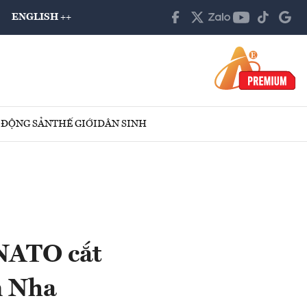
ENGLISH ++
 ĐỘNG SẢN
THẾ GIỚI
DÂN SINH
NATO cắt
n Nha