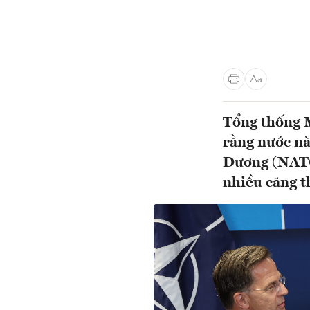
Tổng thống M
rằng nước nà
Dương (NATO)
nhiều căng th