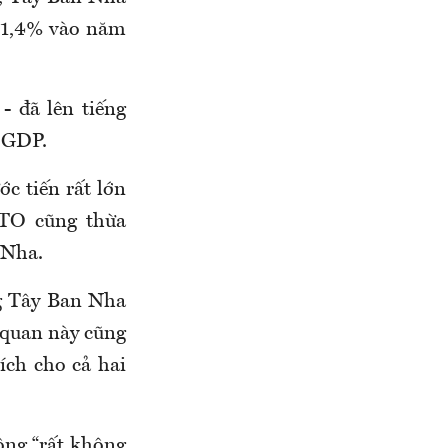
 1,4% vào năm
- đã lên tiếng
 GDP.
c tiến rất lớn
ATO cũng thừa
 Nha.
g Tây Ban Nha
 quan này cũng
ch cho cả hai
ông “rất không