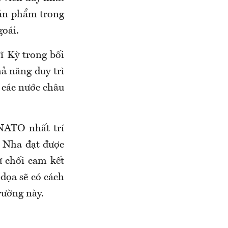
sản phẩm trong
oái.
 Kỳ trong bối
ả năng duy trì
a các nước châu
NATO nhất trí
n Nha đạt được
ừ chối cam kết
 dọa sẽ có cách
rường này.