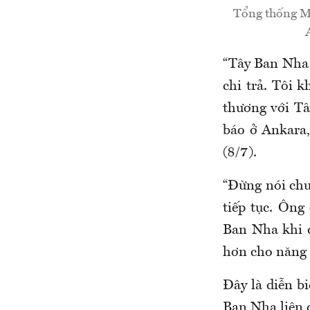
Tổng thống M
“Tây Ban Nha 
chi trả. Tôi 
thương với Tâ
báo ở Ankara
(8/7).
“Đừng nói chu
tiếp tục. Ông
Ban Nha khi 
hơn cho năng 
Đây là diễn b
Ban Nha liên 