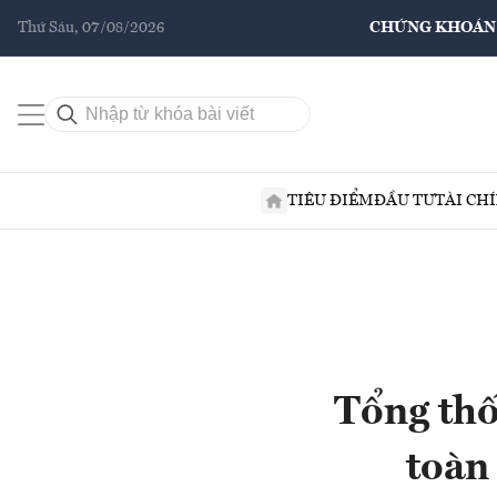
Thứ Sáu, 07/08/2026
CHỨNG KHOÁN
TIÊU ĐIỂM
ĐẦU TƯ
TÀI CH
Tổng th
toàn