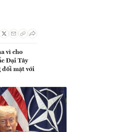
a vì cho
ắc Đại Tây
 đối mặt với