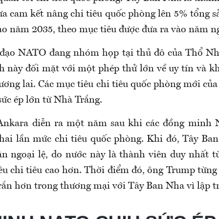
 cam kết nâng chi tiêu quốc phòng lên 5% tổng 
o năm 2035, theo mục tiêu được đưa ra vào năm ng
 đạo NATO đang nhóm họp tại thủ đô của Thổ Nhĩ
h này đối mặt với một phép thử lớn về uy tín và kh
tương lai. Các mục tiêu chi tiêu quốc phòng mới củ
sức ép lớn từ Nhà Trắng.
 Ankara diễn ra một năm sau khi các đồng minh 
hai lần mức chi tiêu quốc phòng. Khi đó, Tây Ba
n ngoại lệ, do nước này là thành viên duy nhất t
êu chi tiêu cao hơn. Thời điểm đó, ông Trump từng
 rắn hơn trong thương mại với Tây Ban Nha vì lập t