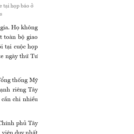
tại họp báo ở
s
 gia. Họ không
t toàn bộ giao
i tại cuộc họp
e ngày thứ Tư
 Tổng thống Mỹ
mạnh riêng Tây
cần chi nhiều
 Chính phủ Tây
 viên duy nhất