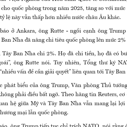
 cho quốc phòng trong năm 2025, tăng so với mức
 tỷ lệ này vẫn thấp hơn nhiều nước châu Âu khác.
báo ở Ankara, ông Rutte - ngồi cạnh ông Trump 
 Ban Nha đã nâng chi tiêu quốc phòng lên mức 2%
 Tây Ban Nha chi 2%. Họ đã chi tiền, họ đã có bướ
oái”, ông Rutte nói. Tuy nhiên, Tổng thư ký N
nhiều vấn đề cần giải quyết” liên quan tới Tây Ban
ớc phát biểu của ông Trump, Văn phòng Thủ tướn
không phải điều bất ngờ. Theo hãng tin Reuters, cơ
an hệ giữa Mỹ và Tây Ban Nha vẫn mang lại lợi í
 thương mại lẫn quốc phòng.
báo, ông Trump tiếp tục chỉ trích NATO, nói rằng 