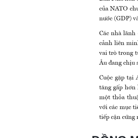
của NATO chưa
nước (GDP) và
Các nhà lãnh
cảnh liên min
vai trò trong 
Âu đang chịu 
Cuộc gặp tại
tăng gấp hơn 
một thỏa thuậ
với các mục ti
tiếp cận cứng