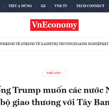
TIÊU & DÙNG
XE
VNE TV
TECH CONNECT
ÍNH
KINH TẾ SỐ
KINH TẾ XANH
THỊ TRƯỜNG
DOANH NGHIỆP
BẤT
THẾ GIỚI
ống Trump muốn các nước 
 bộ giao thương với Tây Ba