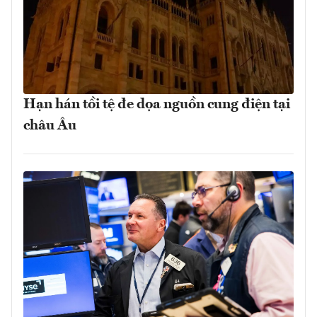
Hạn hán tồi tệ đe dọa nguồn cung điện tại
châu Âu