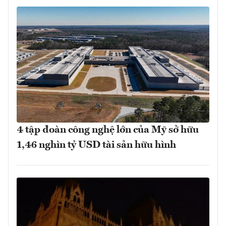
4 tập đoàn công nghệ lớn của Mỹ sở hữu
1,46 nghìn tỷ USD tài sản hữu hình