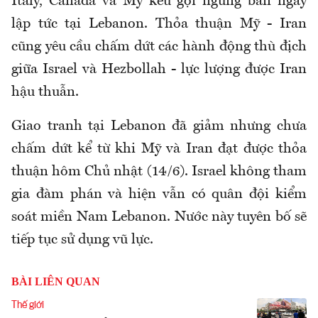
Italy, Canada và Mỹ kêu gọi ngừng bắn ngay
lập tức tại Lebanon. Thỏa thuận Mỹ - Iran
cũng yêu cầu chấm dứt các hành động thù địch
giữa Israel và Hezbollah - lực lượng được Iran
hậu thuẫn.
Giao tranh tại Lebanon đã giảm nhưng chưa
chấm dứt kể từ khi Mỹ và Iran đạt được thỏa
thuận hôm Chủ nhật (14/6). Israel không tham
gia đàm phán và hiện vẫn có quân đội kiểm
soát miền Nam Lebanon. Nước này tuyên bố sẽ
tiếp tục sử dụng vũ lực.
BÀI LIÊN QUAN
Thế giới