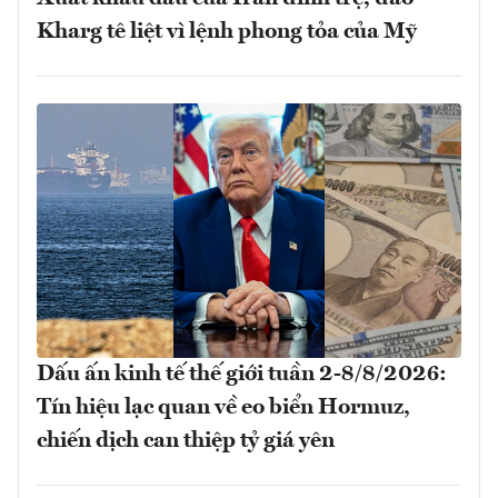
Kharg tê liệt vì lệnh phong tỏa của Mỹ
Dấu ấn kinh tế thế giới tuần 2-8/8/2026:
Tín hiệu lạc quan về eo biển Hormuz,
chiến dịch can thiệp tỷ giá yên