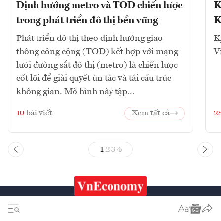
Định hướng metro và TOD chiến lược
K
trong phát triển đô thị bền vững
K
Phát triển đô thị theo định hướng giao
K
thông công cộng (TOD) kết hợp với mạng
V
lưới đường sắt đô thị (metro) là chiến lược
cốt lõi để giải quyết ùn tắc và tái cấu trúc
không gian. Mô hình này tập...
10
bài viết
Xem tất cả
2
1
2
3
4
Chứng khoán
Tiêu & Dùng