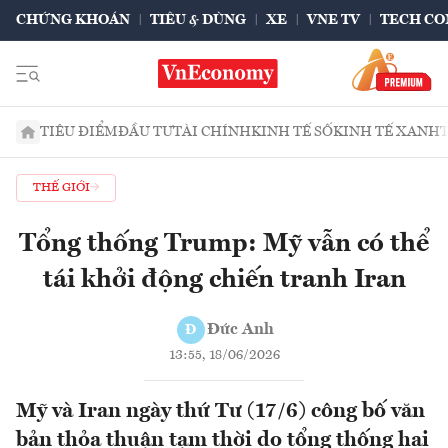
CHỨNG KHOÁN
TIÊU & DÙNG
XE
VNE TV
TECH CO
TIÊU ĐIỂM
ĐẦU TƯ
TÀI CHÍNH
KINH TẾ SỐ
KINH TẾ XANH
THẾ GIỚI
Tổng thống Trump: Mỹ vẫn có thể
tái khởi động chiến tranh Iran
Đức Anh
Đ
13:55, 18/06/2026
Mỹ và Iran ngày thứ Tư (17/6) công bố văn
bản thỏa thuận tạm thời do tổng thống hai