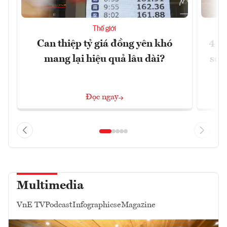
Thế giới
Can thiệp tỷ giá đồng yên khó
4 t
mang lại hiệu quả lâu dài?
sở 
Đọc ngay
Multimedia
VnE TV
Podcast
Infographics
eMagazine