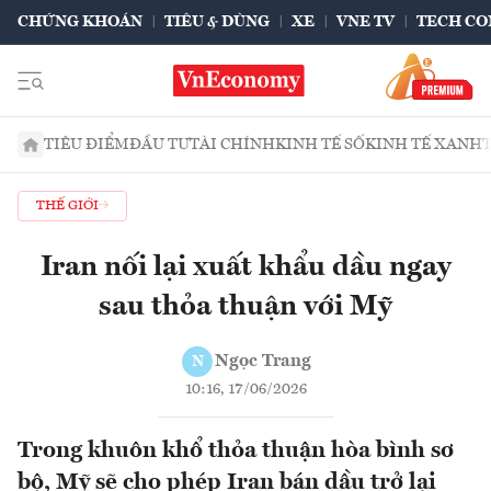
CHỨNG KHOÁN
TIÊU & DÙNG
XE
VNE TV
TECH CO
TIÊU ĐIỂM
ĐẦU TƯ
TÀI CHÍNH
KINH TẾ SỐ
KINH TẾ XANH
THẾ GIỚI
Iran nối lại xuất khẩu dầu ngay
sau thỏa thuận với Mỹ
Ngọc Trang
N
10:16, 17/06/2026
Trong khuôn khổ thỏa thuận hòa bình sơ
bộ, Mỹ sẽ cho phép Iran bán dầu trở lại