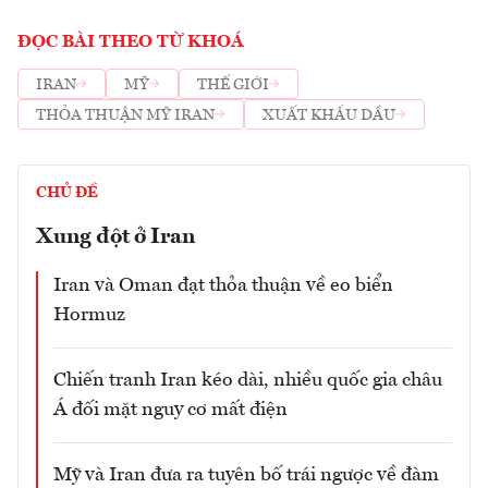
ĐỌC BÀI THEO TỪ KHOÁ
IRAN
MỸ
THẾ GIỚI
THỎA THUẬN MỸ IRAN
XUẤT KHẨU DẦU
CHỦ ĐỀ
Xung đột ở Iran
Iran và Oman đạt thỏa thuận về eo biển
Hormuz
Chiến tranh Iran kéo dài, nhiều quốc gia châu
Á đối mặt nguy cơ mất điện
Mỹ và Iran đưa ra tuyên bố trái ngược về đàm