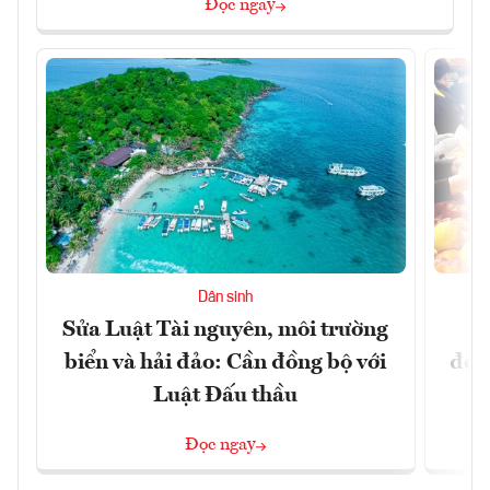
Đọc ngay
Dân sinh
Sửa Luật Tài nguyên, môi trường
L
biển và hải đảo: Cần đồng bộ với
đổi)
Luật Đấu thầu
Đọc ngay