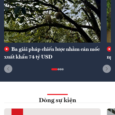
Ba giải pháp chiến lược nhằm cán mốc
xuất khẩu 74 tỷ USD
ngu
Dòng sự kiện