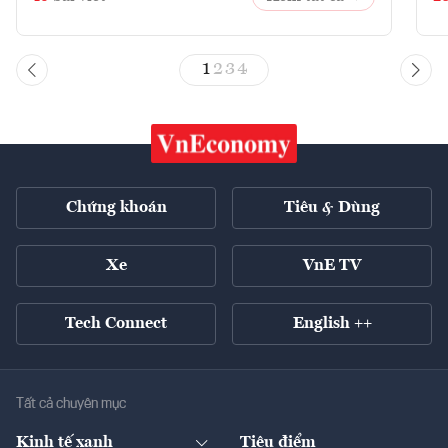
1
2
3
4
Chứng khoán
Tiêu & Dùng
Xe
VnE TV
Tech Connect
English ++
Tất cả chuyên mục
Kinh tế xanh
Tiêu điểm