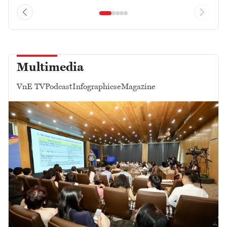
Multimedia
VnE TV
Podcast
Infographics
eMagazine