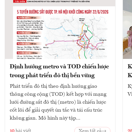
Định hướng metro và TOD chiến lược
K
trong phát triển đô thị bền vững
K
Phát triển đô thị theo định hướng giao
K
thông công cộng (TOD) kết hợp với mạng
V
lưới đường sắt đô thị (metro) là chiến lược
cốt lõi để giải quyết ùn tắc và tái cấu trúc
không gian. Mô hình này tập...
10
bài viết
Xem tất cả
2