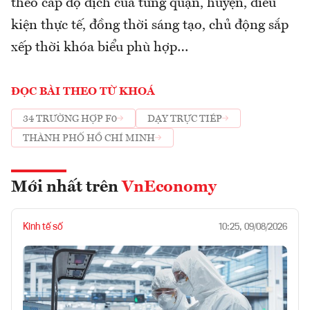
theo cấp độ dịch của từng quận, huyện, điều
kiện thực tế, đồng thời sáng tạo, chủ động sắp
xếp thời khóa biểu phù hợp…
ĐỌC BÀI THEO TỪ KHOÁ
34 TRƯỜNG HỢP F0
DẠY TRỰC TIÉP
THÀNH PHỐ HỒ CHÍ MINH
Mới nhất trên
VnEconomy
Kinh tế số
10:25, 09/08/2026