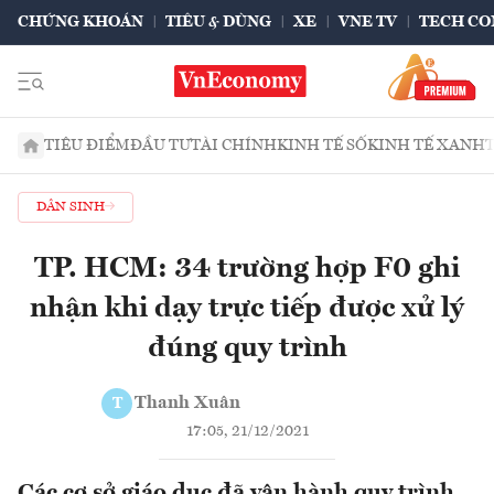
CHỨNG KHOÁN
TIÊU & DÙNG
XE
VNE TV
TECH CO
TIÊU ĐIỂM
ĐẦU TƯ
TÀI CHÍNH
KINH TẾ SỐ
KINH TẾ XANH
DÂN SINH
TP. HCM: 34 trường hợp F0 ghi
nhận khi dạy trực tiếp được xử lý
đúng quy trình
Thanh Xuân
T
17:05, 21/12/2021
Các cơ sở giáo dục đã vận hành quy trình