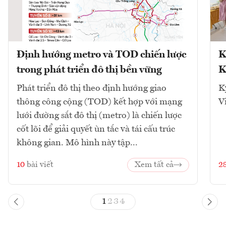
Định hướng metro và TOD chiến lược
K
trong phát triển đô thị bền vững
K
Phát triển đô thị theo định hướng giao
K
thông công cộng (TOD) kết hợp với mạng
V
lưới đường sắt đô thị (metro) là chiến lược
cốt lõi để giải quyết ùn tắc và tái cấu trúc
không gian. Mô hình này tập...
10
bài viết
Xem tất cả
2
1
2
3
4