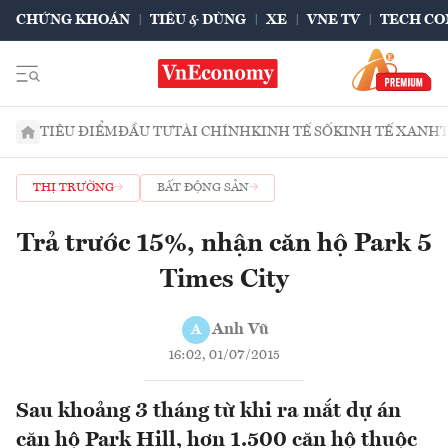
CHỨNG KHOÁN
TIÊU & DÙNG
XE
VNE TV
TECH CO
TIÊU ĐIỂM
ĐẦU TƯ
TÀI CHÍNH
KINH TẾ SỐ
KINH TẾ XANH
THỊ TRƯỜNG
BẤT ĐỘNG SẢN
Trả trước 15%, nhận căn hộ Park 5
Times City
Anh Vũ
A
16:02, 01/07/2015
Sau khoảng 3 tháng từ khi ra mắt dự án
căn hộ Park Hill, hơn 1.500 căn hộ thuộc