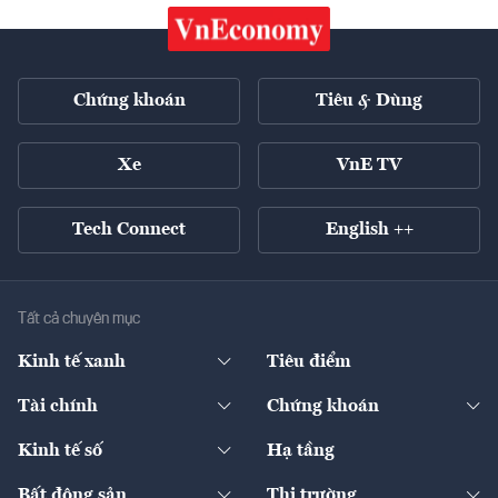
Chứng khoán
Tiêu & Dùng
Xe
VnE TV
Tech Connect
English ++
Tất cả chuyên mục
Kinh tế xanh
Tiêu điểm
Chuyển động xanh
Tài chính
Chứng khoán
Pháp lý
Ngân hàng
Doanh nghiệp niêm yết
Kinh tế số
Hạ tầng
Thương hiệu xanh
Thị trường vốn
Thị trường
Sản phẩm - Thị trường
Bất động sản
Thị trường