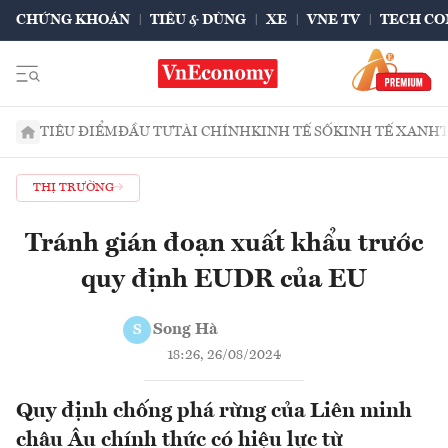
CHỨNG KHOÁN
TIÊU & DÙNG
XE
VNE TV
TECH CO
TIÊU ĐIỂM
ĐẦU TƯ
TÀI CHÍNH
KINH TẾ SỐ
KINH TẾ XANH
THỊ TRƯỜNG
Tránh gián đoạn xuất khẩu trước
quy định EUDR của EU
Song Hà
S
18:26, 26/08/2024
Quy định chống phá rừng của Liên minh
châu Âu chính thức có hiệu lực từ