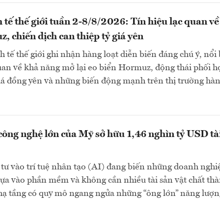
 tế thế giới tuần 2-8/8/2026: Tín hiệu lạc quan về
, chiến dịch can thiệp tỷ giá yên
 tế thế giới ghi nhận hàng loạt diễn biến đáng chú ý, nổi 
quan về khả năng mở lại eo biển Hormuz, động thái phối h
giá đồng yên và những biến động mạnh trên thị trường hà
công nghệ lớn của Mỹ sở hữu 1,46 nghìn tỷ USD tà
tư vào trí tuệ nhân tạo (AI) đang biến những doanh nghi
ựa vào phần mềm và không cần nhiều tài sản vật chất th
 hạ tầng có quy mô ngang ngửa những “ông lớn” năng lượn