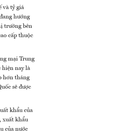
và tỷ giá
c đang hướng
hị trường bên
cao cấp thuộc
ơng mại Trung
hiện nay là
p hơn tháng
Quốc sẽ được
xuất khẩu của
, xuất khẩu
ẩu của nước