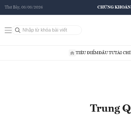
Thứ Bảy, 08/08/2026
CHỨNG KHOÁN
TIÊU ĐIỂM
ĐẦU TƯ
TÀI CH
Trung Q