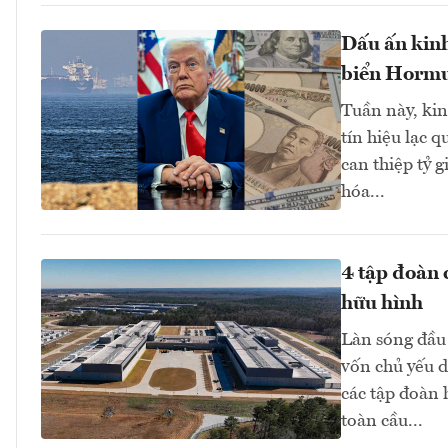
Dấu ấn kinh
biển Hormuz
Tuần này, kinh
tín hiệu lạc 
can thiệp tỷ 
hóa...
4 tập đoàn 
hữu hình
Làn sóng đầu 
vốn chủ yếu d
các tập đoàn
toàn cầu...