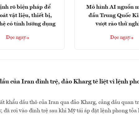
ịnh rõ biện pháp để
Mô hình AI nguồn 
át vật liệu, thiết bị,
đầu Trung Quốc K
hệ có tính lưỡng dụng
vượt rào thử ng
Đọc ngay
Đọc ngay
ầu của Iran đình trệ, đảo Kharg tê liệt vì lệnh ph
ất khẩu dầu thô của Iran qua đảo Kharg, cảng dầu quan t
, đã rơi vào đình trệ sau khi Mỹ tái áp đặt lệnh phong tỏa 