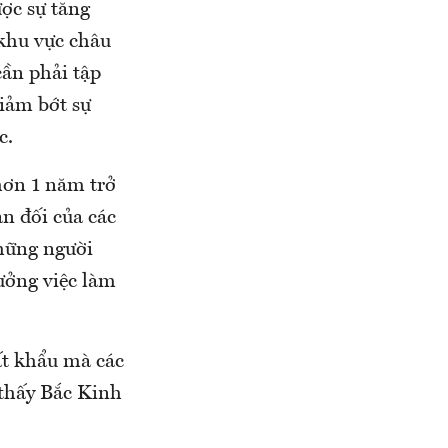
ợc sự tăng
khu vực châu
cần phải tập
giảm bớt sự
c.
hơn 1 năm trở
ản đối của các
những người
ưởng việc làm
ất khẩu mà các
 thấy Bắc Kinh