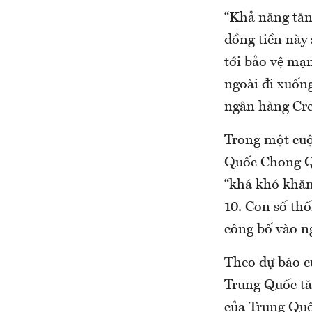
“Khả năng tăn
đồng tiền này
tới bảo vệ mạn
ngoài đi xuốn
ngân hàng Cre
Trong một cuộ
Quốc Chong Qu
“khá khó khăn
10. Con số th
công bố vào ng
Theo dự báo c
Trung Quốc tă
của Trung Quố