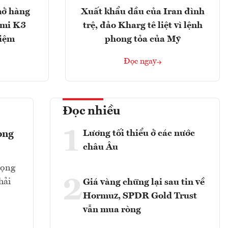
mở hàng
Xuất khẩu dầu của Iran đình
imi K3
trệ, đảo Kharg tê liệt vì lệnh
hiệm
phong tỏa của Mỹ
Đọc ngay
Đọc nhiều
1
Lương tối thiểu ở các nước
ong
châu Âu
rọng
2
hải
Giá vàng chững lại sau tin về
Hormuz, SPDR Gold Trust
vẫn mua ròng