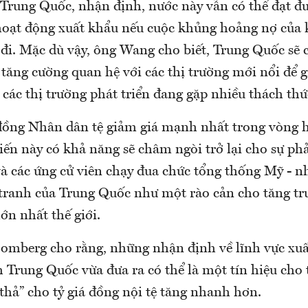
Trung Quốc, nhận định, nước này vẫn có thể đạt đư
hoạt động xuất khẩu nếu cuộc khủng hoảng nợ của 
đi. Mặc dù vậy, ông Wang cho biết, Trung Quốc sẽ 
 tăng cường quan hệ với các thị trường mới nổi để 
các thị trường phát triển đang gặp nhiều thách thứ
đồng Nhân dân tệ giảm giá mạnh nhất trong vòng 
biến này có khả năng sẽ châm ngòi trở lại cho sự ph
và các ứng cử viên chạy đua chức tổng thống Mỹ - 
tranh của Trung Quốc như một rào cản cho tăng tr
lớn nhất thế giới.
oomberg cho rằng, những nhận định về lĩnh vực xu
h Trung Quốc vừa đưa ra có thể là một tín hiệu cho
hả” cho tỷ giá đồng nội tệ tăng nhanh hơn.