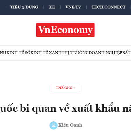
TIÊU & DÙNG
XE
VNE TV
TECH CONNECT
ÍNH
KINH TẾ SỐ
KINH TẾ XANH
THỊ TRƯỜNG
DOANH NGHIỆP
BẤT
THẾ GIỚI
uốc bi quan về xuất khẩu 
Kiều Oanh
K