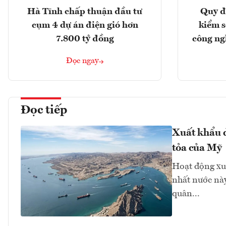
Hà Tĩnh chấp thuận đầu tư
Quy đ
cụm 4 dự án điện gió hơn
kiểm so
7.800 tỷ đồng
công ng
Đọc ngay
Đọc tiếp
Xuất khẩu d
tỏa của Mỹ
Hoạt động xu
nhất nước này
quân...