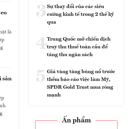
3
Sự thay đổi của các siêu
 eo
cường kinh tế trong 2 thế kỷ
qua
bật là
4
Trung Quốc mở chiến dịch
ợp
truy thu thuế toàn cầu để
ng
tăng thu ngân sách
5
Giá vàng tăng bùng nổ trước
i sản
thềm báo cáo việc làm Mỹ,
SPDR Gold Trust mua ròng
mạnh
ệp
ành
g
Ấn phẩm