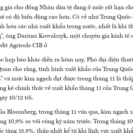
g giá cho đồng Nhân dân tệ đang ở mức rất hạn chế 
 sẽ có độ biến động cao hơn. Có vẻ như Trung Quố
h hơn các nhà xuất khẩu trong nước, nhất là khi t
g”, ông Dariusz Kowalczyk, một chuyên gia kinh tế 
dit Agricole CIB ở
c họp báo khác diễn ra hôm nay, Phó đại diện thư
an cho rằng, tình hình xuất khẩu của Trung Quốc 
” và mức kim ngạch đạt được trong tháng 11 là thấ
ống kê chính thức về xuất khẩu tháng 11 của Trung 
ày 10/12 tới.
ủa Bloomberg, trong tháng 11 vừa qua, kim ngạch 
ng 10,9% so với cùng kỳ năm trước. Trong tháng 10
c tăng 15,9%, thấp nhất kể từ khi lĩnh vực xuất kh