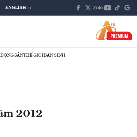
ENGLISH ++
 ĐỘNG SẢN
THẾ GIỚI
DÂN SINH
năm 2012