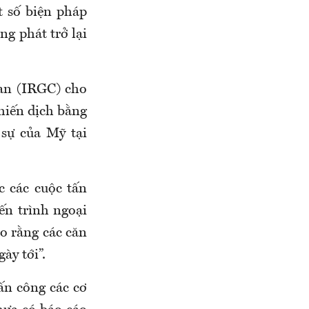
 số biện pháp
ng phát trở lại
an (IRGC) cho
chiến dịch bằng
sự của Mỹ tại
 các cuộc tấn
ến trình ngoại
o rằng các căn
ày tới”.
ấn công các cơ