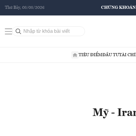
Thứ Bảy, 08/08/2026
CHỨNG KHOÁN
TIÊU ĐIỂM
ĐẦU TƯ
TÀI CH
Mỹ - Ira