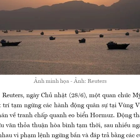
Ảnh minh họa - Ảnh: Reuters
 Reuters, ngày Chủ nhật (28/6), một quan chức Mỹ
 trí tạm ngừng các hành động quân sự tại Vùng V
hán về tranh chấp quanh eo biển Hormuz. Động th
ứu vãn thỏa thuận hòa bình tạm thời, sau nhiều ngà
 nhau vi phạm lệnh ngừng bắn và đáp trả bằng các c