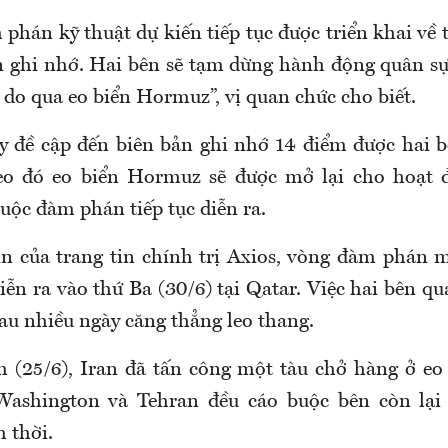
phán kỹ thuật dự kiến tiếp tục được triển khai về 
n ghi nhớ. Hai bên sẽ tạm dừng hành động quân sự
tự do qua eo biển Hormuz”, vị quan chức cho biết.
 đề cập đến biên bản ghi nhớ 14 điểm được hai 
eo đó eo biển Hormuz sẽ được mở lại cho hoạt 
cuộc đàm phán tiếp tục diễn ra.
n của trang tin chính trị Axios, vòng đàm phán 
iễn ra vào thứ Ba (30/6) tại Qatar. Việc hai bên q
au nhiều ngày căng thẳng leo thang.
(25/6), Iran đã tấn công một tàu chở hàng ở eo
 Washington và Tehran đều cáo buộc bên còn lại
 thời.