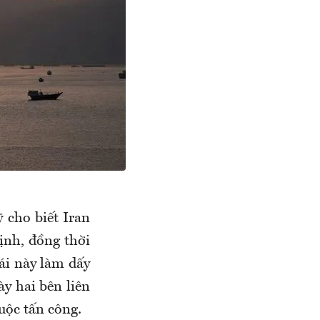
 cho biết Iran
ịnh, đồng thời
ái này làm dấy
y hai bên liên
uộc tấn công.