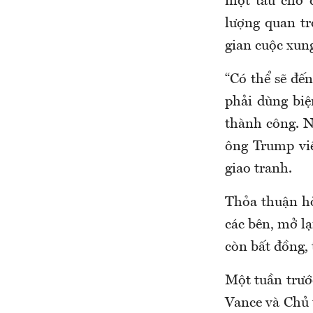
một tàu chở d
lượng quan tr
gian cuộc xung
“Có thể sẽ đế
phải dùng biệ
thành công. N
ông Trump viế
giao tranh.
Thỏa thuận hò
các bên, mở l
còn bất đồng, 
Một tuần trư
Vance và Chủ 