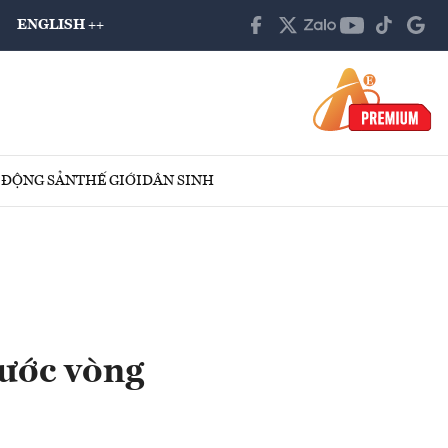
ENGLISH ++
 ĐỘNG SẢN
THẾ GIỚI
DÂN SINH
rước vòng