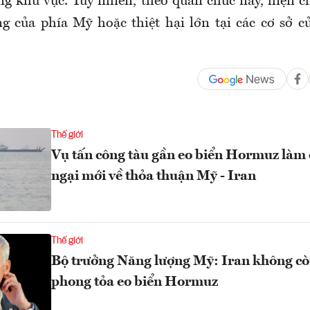
ng khu vực. Tuy nhiên, theo quan chức này, hiện c
g của phía Mỹ hoặc thiệt hại lớn tại các cơ sở 
Thế giới
Vụ tấn công tàu gần eo biển Hormuz làm d
ngại mới về thỏa thuận Mỹ - Iran
Thế giới
Bộ trưởng Năng lượng Mỹ: Iran không c
phong tỏa eo biển Hormuz