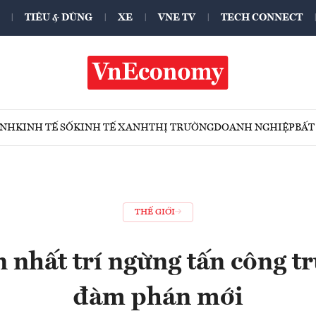
TIÊU & DÙNG
XE
VNE TV
TECH CONNECT
ÍNH
KINH TẾ SỐ
KINH TẾ XANH
THỊ TRƯỜNG
DOANH NGHIỆP
BẤT
THẾ GIỚI
n nhất trí ngừng tấn công t
đàm phán mới