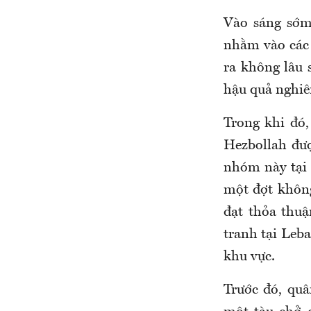
Vào sáng sớm
nhằm vào các 
ra không lâu 
hậu quả nghiê
Trong khi đó,
Hezbollah đượ
nhóm này tại
một đợt không
đạt thỏa thu
tranh tại Leb
khu vực.
Trước đó, quâ