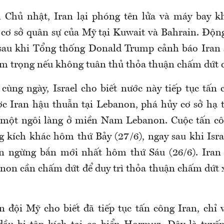
 Chủ nhật, Iran lại phóng tên lửa và máy bay kh
cơ sở quân sự của Mỹ tại Kuwait và Bahrain. Động
sau khi Tổng thống Donald Trump cảnh báo Iran 
m trọng nếu không tuân thủ thỏa thuận chấm dứt c
 cùng ngày, Israel cho biết nước này tiếp tục tấn 
c Iran hậu thuẫn tại Lebanon, phá hủy cơ sở hạ
 một ngôi làng ở miền Nam Lebanon. Cuộc tấn côn
 kích khác hôm thứ Bảy (27/6), ngay sau khi Isr
ận ngừng bắn mới nhất hôm thứ Sáu (26/6). Iran 
anon cần chấm dứt để duy trì thỏa thuận chấm dứt 
n đội Mỹ cho biết đã tiếp tục tấn công Iran, chỉ v