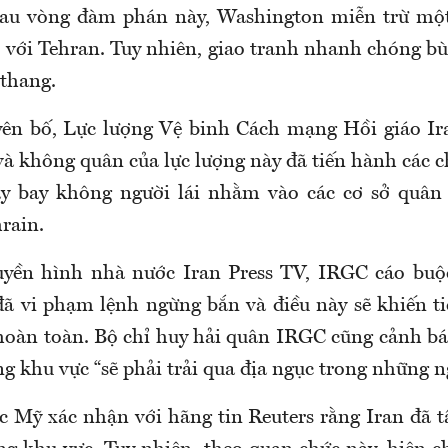
 Sau vòng đàm phán này, Washington miễn trừ một
 với Tehran. Tuy nhiên, giao tranh nhanh chóng bù
 thang.
yên bố, Lực lượng Vệ binh Cách mạng Hồi giáo Ir
và không quân của lực lượng này đã tiến hành các 
áy bay không người lái nhằm vào các cơ sở quân 
rain.
uyền hình nhà nước Iran Press TV, IRGC cáo buộc
ã vi phạm lệnh ngừng bắn và điều này sẽ khiến ti
 hoàn toàn. Bộ chỉ huy hải quân IRGC cũng cảnh bá
g khu vực “sẽ phải trải qua địa ngục trong những ng
 Mỹ xác nhận với hãng tin Reuters rằng Iran đã t