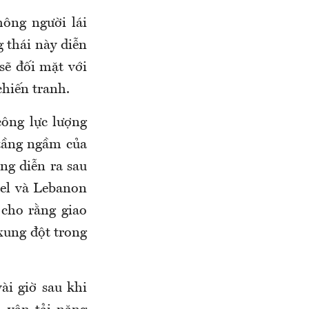
ông người lái
 thái này diễn
sẽ đối mặt với
hiến tranh.
công lực lượng
 tầng ngầm của
g diễn ra sau
ael và Lebanon
cho rằng giao
xung đột trong
ài giờ sau khi