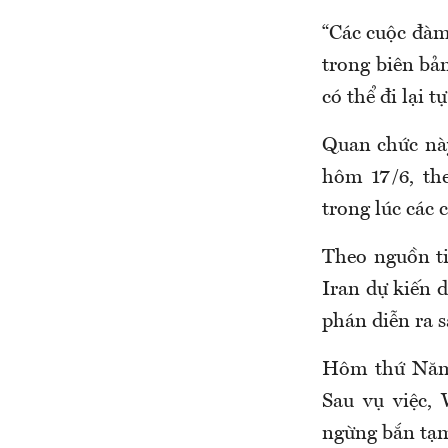
“Các cuộc đàm 
trong biên bả
có thể đi lại 
Quan chức này
hôm 17/6, th
trong lúc các 
Theo nguồn ti
Iran dự kiến d
phán diễn ra s
Hôm thứ Năm 
Sau vụ việc,
ngừng bắn tạm