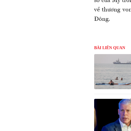
sở của Mỹ tro
về thương von
Đông.
BÀI LIÊN QUAN