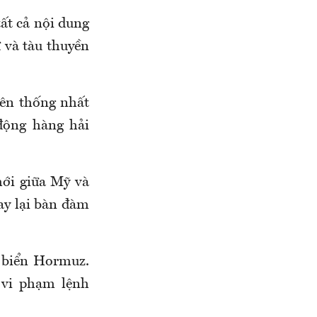
tất cả nội dung
 và tàu thuyền
bên thống nhất
động hàng hải
mới giữa Mỹ và
uay lại bàn đàm
 biển Hormuz.
 vi phạm lệnh