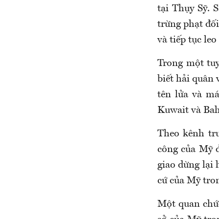
tại Thụy Sỹ.
trừng phạt đối
và tiếp tục leo
Trong một tu
biết hải quân 
tên lửa và m
Kuwait và Bah
Theo kênh tr
công của Mỹ đ
giao dừng lại
cứ của Mỹ tron
Một quan chức