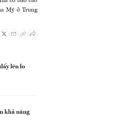
hưa có báo cáo
của Mỹ ở Trung
ấy lên lo
òn khả năng