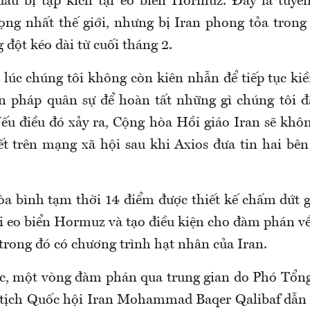
ầu bị tập kích tại eo biển Hormuz. Đây là tuyế
ọng nhất thế giới, nhưng bị Iran phong tỏa trong
 đột kéo dài từ cuối tháng 2.
n lúc chúng tôi không còn kiên nhẫn để tiếp tục ki
n pháp quân sự để hoàn tất những gì chúng tôi đ
ếu điều đó xảy ra, Cộng hòa Hồi giáo Iran sẽ không
t trên mạng xã hội sau khi Axios đưa tin hai bê
a bình tạm thời 14 điểm được thiết kế chấm dứt g
ại eo biển Hormuz và tạo điều kiện cho đàm phán v
trong đó có chương trình hạt nhân của Iran.
ớc, một vòng đàm phán qua trung gian do Phó Tổn
tịch Quốc hội Iran Mohammad Baqer Qalibaf dẫn 