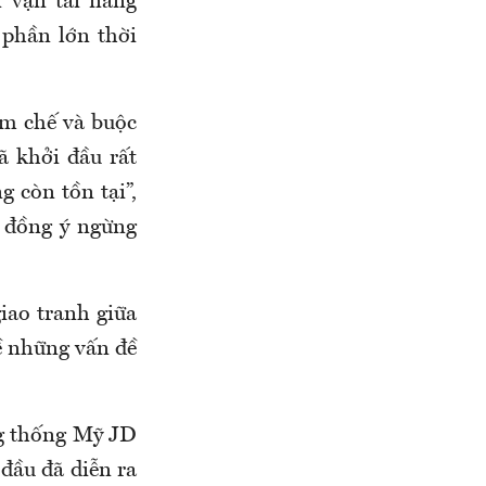
n vận tải năng
 phần lớn thời
ềm chế và buộc
ã khởi đầu rất
 còn tồn tại”,
n đồng ý ngừng
iao tranh giữa
ề những vấn đề
g thống Mỹ JD
đầu đã diễn ra