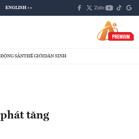
ENGLISH ++
 ĐỘNG SẢN
THẾ GIỚI
DÂN SINH
phát tăng