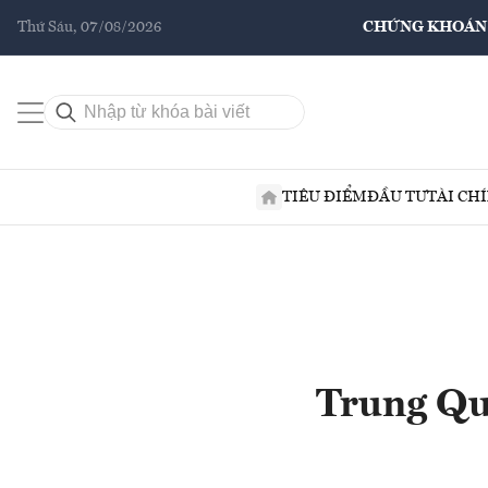
Thứ Sáu, 07/08/2026
CHỨNG KHOÁN
TIÊU ĐIỂM
ĐẦU TƯ
TÀI CH
Trung Qu