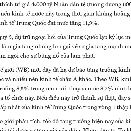
 thích trị giá 4.000 tỷ Nhân dân tệ (tương đương 6
nền kinh tế nước này trong thời gian khủng hoảng 
kinh tế Trung Quốc đạt mức tăng 11,9%.
quý 3, dự trữ ngoại hối của Trung Quốc lập kỷ lục 
 làm gia tăng những lo ngại về sự gia tăng mạnh m
hâm ngòi cho sự bùng nổ của lạm phát.
 giới (WB) mới đây đã hạ dự báo tăng trưởng kinh
c và nhiều nền kinh tế châu Á khác. Theo WB, kin
trưởng 8,5% trong năm tới, thay vì mức 8,7% như d
a tổ chức này. Nếu điều này trở thành sự thật, đây s
hấp nhất của kinh tế Trung Quốc trong vòng 1 thập 
o giới phân tích, tốc độ tăng trưởng hiện nay của k