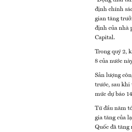
“Động thái tă
định chính sác
gian tăng trư
định của nhà 
Capital.
Trong quý 2, 
8 của nước này
Sản lượng côn
trước, sau khi
mức dự báo 14
Từ đầu năm tớ
gia tăng của l
Quốc đã tăng 