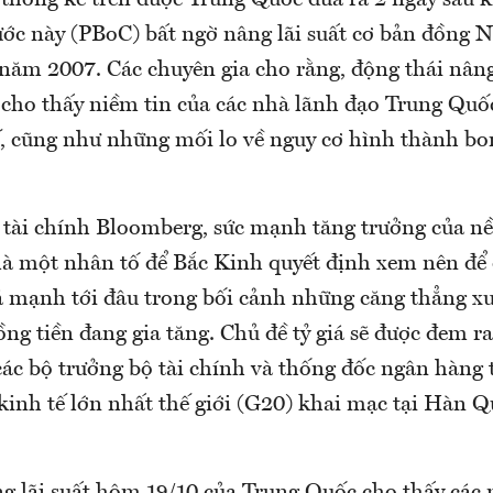
thống kê trên được Trung Quốc đưa ra 2 ngày sau 
ớc này (PBoC) bất ngờ nâng lãi suất cơ bản đồng N
 năm 2007. Các chuyên gia cho rằng, động thái nâng 
cho thấy niềm tin của các nhà lãnh đạo Trung Quốc
ế, cũng như những mối lo về nguy cơ hình thành bo
 tài chính Bloomberg, sức mạnh tăng trưởng của nề
là một nhân tố để Bắc Kinh quyết định xem nên đ
iá mạnh tới đâu trong bối cảnh những căng thẳng 
đồng tiền đang gia tăng. Chủ đề tỷ giá sẽ được đem ra
các bộ trưởng bộ tài chính và thống đốc ngân hàng
inh tế lớn nhất thế giới (G20) khai mạc tại Hàn Q