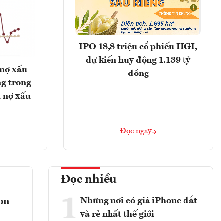
IPO 18,8 triệu cổ phiếu HGI,
dự kiến huy động 1.139 tỷ
 nợ xấu
đồng
g trong
 nợ xấu
Đọc ngay
Đọc nhiều
1
Những nơi có giá iPhone đắt
con
và rẻ nhất thế giới