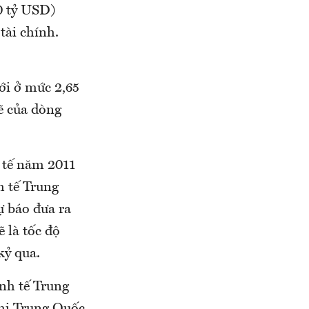
00 tỷ USD)
tài chính.
mới ở mức 2,65
ẽ của dòng
 tế năm 2011
h tế Trung
ự báo đưa ra
ẽ là tốc độ
kỷ qua.
inh tế Trung