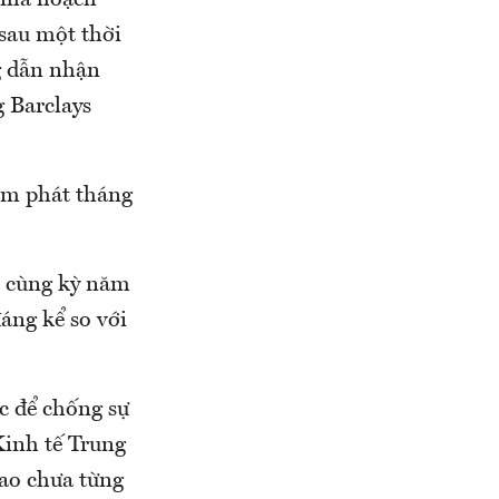
 nhà hoạch
 sau một thời
g dẫn nhận
 Barclays
lạm phát tháng
i cùng kỳ năm
áng kể so với
c để chống sự
Kinh tế Trung
ao chưa từng