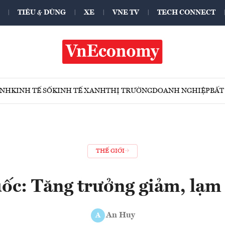
TIÊU & DÙNG
XE
VNE TV
TECH CONNECT
ÍNH
KINH TẾ SỐ
KINH TẾ XANH
THỊ TRƯỜNG
DOANH NGHIỆP
BẤT
THẾ GIỚI
ốc: Tăng trưởng giảm, lạm 
An Huy
A