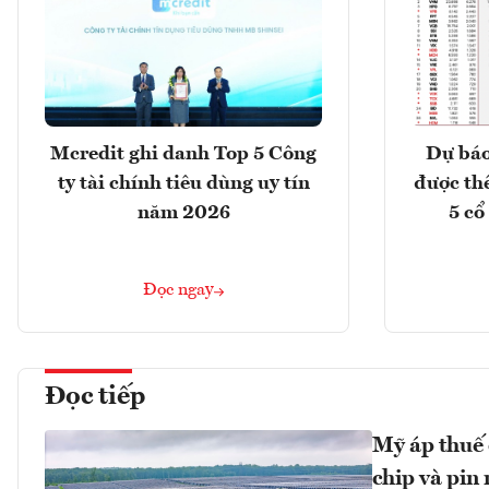
Mcredit ghi danh Top 5 Công
Dự báo
ty tài chính tiêu dùng uy tín
được th
năm 2026
5 cổ
Đọc ngay
Đọc tiếp
Mỹ áp thuế 
chip và pin 