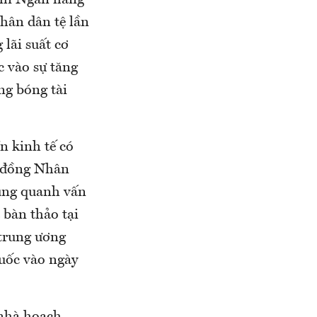
khi Ngân hàng
hân dân tệ lần
lãi suất cơ
 vào sự tăng
ng bóng tài
n kinh tế có
ể đồng Nhân
xung quanh vấn
 bàn thảo tại
 trung ương
uốc vào ngày