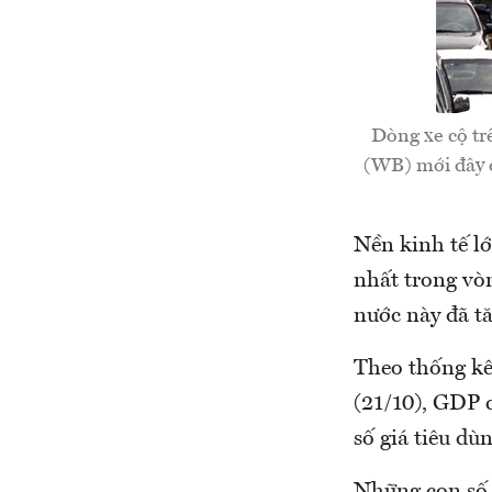
Dòng xe cộ tr
(WB) mới đây đ
Nền kinh tế lớ
nhất trong vòn
nước này đã t
Theo thống kê
(21/10), GDP 
số giá tiêu dù