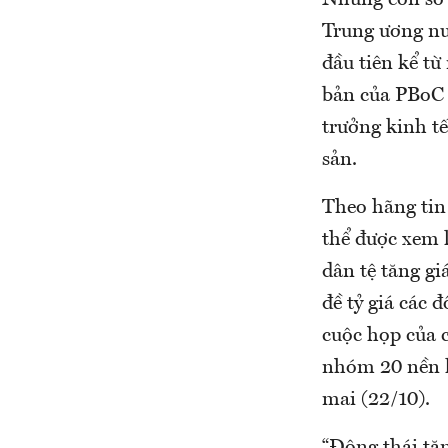
Những con số 
Trung ương nư
đầu tiên kể từ
bản của PBoC 
trưởng kinh t
sản.
Theo hãng tin
thể được xem 
dân tệ tăng g
đề tỷ giá các 
cuộc họp của 
nhóm 20 nền k
mai (22/10).