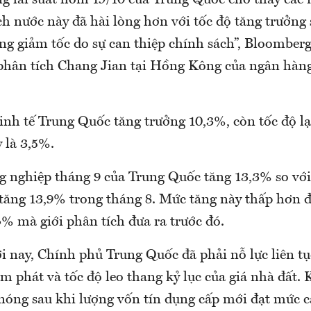
ng lãi suất hôm 19/10 của Trung Quốc cho thấy các
h nước này đã hài lòng hơn với tốc độ tăng trưởng
ởng giảm tốc do sự can thiệp chính sách”, Bloomber
phân tích Chang Jian tại Hồng Kông của ngân hàng
kinh tế Trung Quốc tăng trưởng 10,3%, còn tốc độ 
 là 3,5%.
g nghiệp tháng 9 của Trung Quốc tăng 13,3% so vớ
 tăng 13,9% trong tháng 8. Mức tăng này thấp hơn đ
% mà giới phân tích đưa ra trước đó.
i nay, Chính phủ Trung Quốc đã phải nỗ lực liên tụ
ạm phát và tốc độ leo thang kỷ lục của giá nhà đất. 
nóng sau khi lượng vốn tín dụng cấp mới đạt mức c