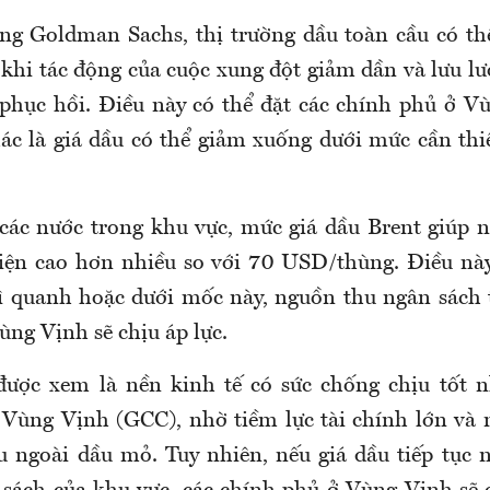
g Goldman Sachs, thị trường dầu toàn cầu có thể
 khi tác động của cuộc xung đột giảm dần và lưu lư
hục hồi. Điều này có thể đặt các chính phủ ở V
ác là giá dầu có thể giảm xuống dưới mức cần thi
các nước trong khu vực, mức giá dầu Brent giúp 
iện cao hơn nhiều so với 70 USD/thùng. Điều nà
rì quanh hoặc dưới mốc này, nguồn thu ngân sách
ùng Vịnh sẽ chịu áp lực.
ược xem là nền kinh tế có sức chống chịu tốt n
Vùng Vịnh (GCC), nhờ tiềm lực tài chính lớn và 
 ngoài dầu mỏ. Tuy nhiên, nếu giá dầu tiếp tục