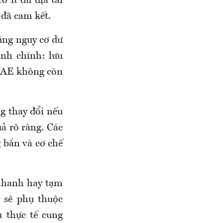
 ít dư địa tài
 đã cam kết.
úng nguy cơ dư
ịnh chính: lưu
 UAE không còn
g thay đổi nếu
ả rõ ràng. Các
 bắn và cơ chế
nhanh hay tạm
 sẽ phụ thuộc
 thực tế cung