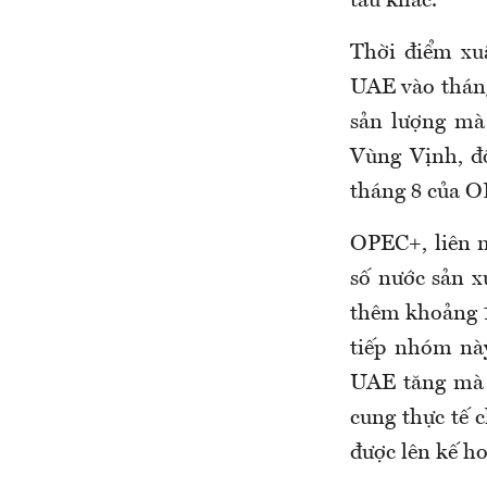
tàu khác.
Thời điểm xu
UAE vào tháng
sản lượng mà
Vùng Vịnh, đ
tháng 8 của 
OPEC+, liên 
số nước sản x
thêm khoảng 1
tiếp nhóm này
UAE tăng mà 
cung thực tế c
được lên kế h