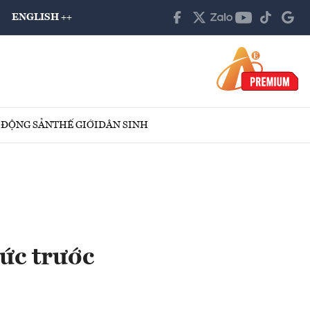
ENGLISH ++
 ĐỘNG SẢN
THẾ GIỚI
DÂN SINH
ức trước