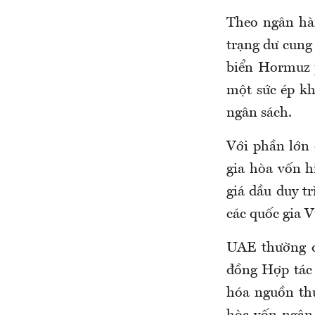
Theo ngân hàn
trạng dư cung
biển Hormuz p
một sức ép kh
ngân sách.
Với phần lớn 
gia hòa vốn h
giá dầu duy t
các quốc gia V
UAE thường đ
đồng Hợp tác 
hóa nguồn thu