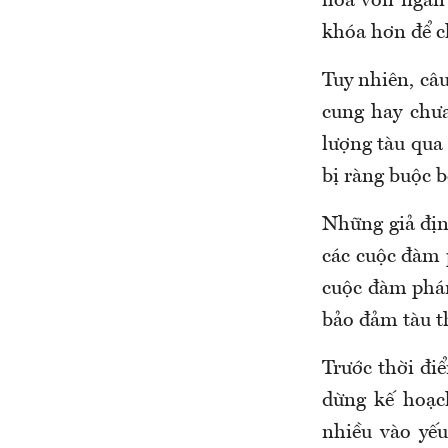
hòa vốn ngân 
khóa hơn để ch
Tuy nhiên, câ
cung hay chưa
lượng tàu qua
bị ràng buộc 
Những giả địn
các cuộc đàm 
cuộc đàm phán
bảo đảm tàu t
Trước thời đ
dừng kế hoạc
nhiều vào yế