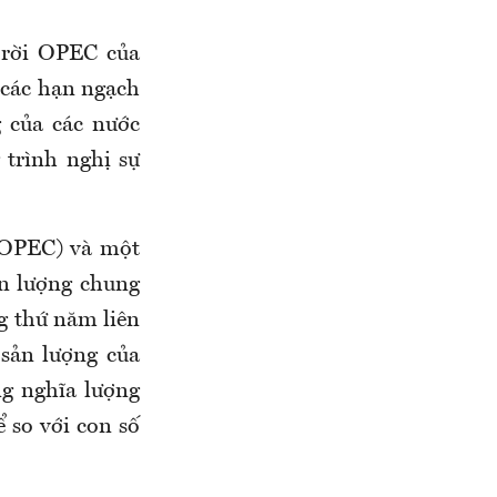
 rời OPEC của
 các hạn ngạch
 của các nước
trình nghị sự
(OPEC) và một
ản lượng chung
g thứ năm liên
 sản lượng của
g nghĩa lượng
ể so với con số