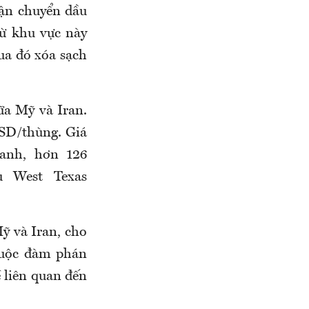
ận chuyển dầu
ừ khu vực này
ua đó xóa sạch
a Mỹ và Iran.
USD/thùng. Giá
anh, hơn 126
u West Texas
ỹ và Iran, cho
 cuộc đàm phán
 liên quan đến