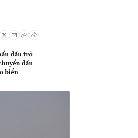
hẩu dầu trở
 chuyển dầu
o biển