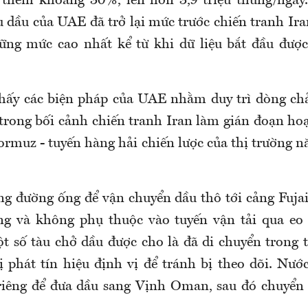
 thêm khoảng 30%, lên hơn 3,9 triệu thùng/ngày
 dầu của UAE đã trở lại mức trước chiến tranh Ira
ững mức cao nhất kể từ khi dữ liệu bắt đầu được
hấy các biện pháp của UAE nhằm duy trì dòng ch
 trong bối cảnh chiến tranh Iran làm gián đoạn hoạ
ormuz - tuyến hàng hải chiến lược của thị trường n
g đường ống để vận chuyển dầu thô tới cảng Fuja
ng và không phụ thuộc vào tuyến vận tải qua eo
t số tàu chở dầu được cho là đã di chuyển trong tr
bị phát tín hiệu định vị để tránh bị theo dõi. Nư
riêng để đưa dầu sang Vịnh Oman, sau đó chuyển