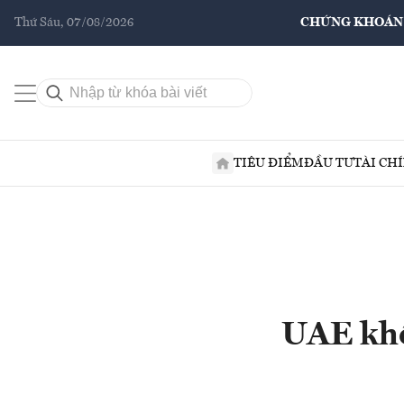
Thứ Sáu, 07/08/2026
CHỨNG KHOÁN
TIÊU ĐIỂM
ĐẦU TƯ
TÀI CH
UAE khô