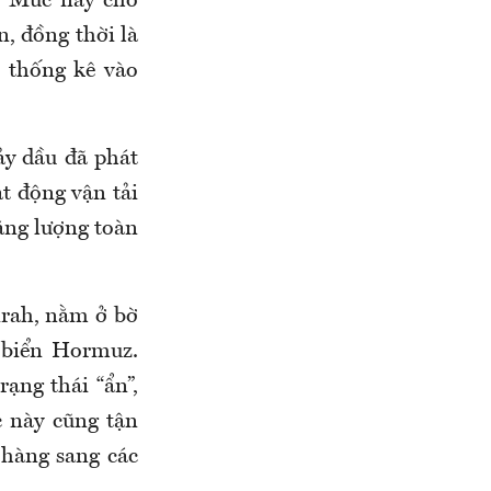
. Mức này cho
n, đồng thời là
 thống kê vào
ảy dầu đã phát
t động vận tải
ăng lượng toàn
irah, nằm ở bờ
 biển Hormuz.
ạng thái “ẩn”,
ớc này cũng tận
 hàng sang các