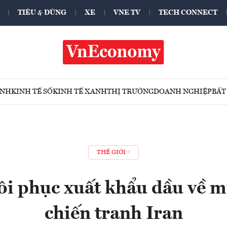
TIÊU & DÙNG
XE
VNE TV
TECH CONNECT
ÍNH
KINH TẾ SỐ
KINH TẾ XANH
THỊ TRƯỜNG
DOANH NGHIỆP
BẤT
THẾ GIỚI
i phục xuất khẩu dầu về m
chiến tranh Iran