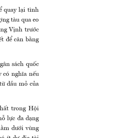
 quay lại tình
ợng tàu qua eo
ùng Vịnh trước
ết để cân bằng
ngân sách quốc
y có nghĩa nếu
 từ dầu mỏ của
hất trong Hội
nỗ lực đa dạng
 nằm dưới vùng