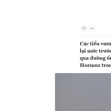
Các tiểu vươ
lại mức trướ
qua đường ốn
Hormuz trong 