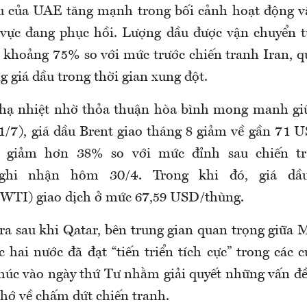
u của UAE tăng mạnh trong bối cảnh hoạt động v
 vực đang phục hồi. Lượng dầu được vận chuyển t
ại khoảng 75% so với mức trước chiến tranh Iran, q
g giá dầu trong thời gian xung đột.
 hạ nhiệt nhờ thỏa thuận hòa bình mong manh giữ
1/7), giá dầu Brent giao tháng 8 giảm về gần 71 
ã giảm hơn 38% so với mức đỉnh sau chiến tr
ghi nhận hôm 30/4. Trong khi đó, giá dầ
(WTI) giao dịch ở mức 67,59 USD/thùng.
ra sau khi Qatar, bên trung gian quan trọng giữa M
c hai nước đã đạt “tiến triển tích cực” trong các
 thúc vào ngày thứ Tư nhằm giải quyết những vấn đề
nhớ về chấm dứt chiến tranh.