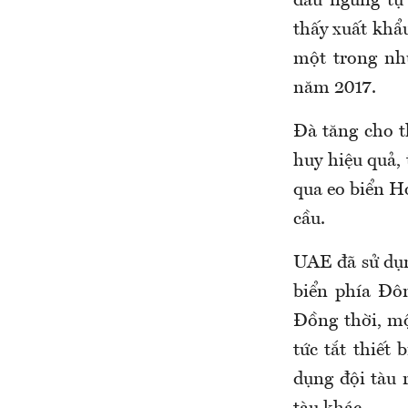
dầu ngưng tụ
thấy xuất khẩu
một trong nh
năm 2017.
Đà tăng cho t
huy hiệu quả,
qua eo biển H
cầu.
UAE đã sử dụn
biển phía Đô
Đồng thời, mộ
tức tắt thiết 
dụng đội tàu 